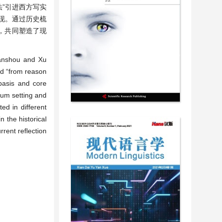
法”引进西方写实
现。通过历史梳
，共同塑造了现
Tianshou and Xu
nd “from reason
 basis and core
ulum setting and
ed in different
n the historical
rent reflection