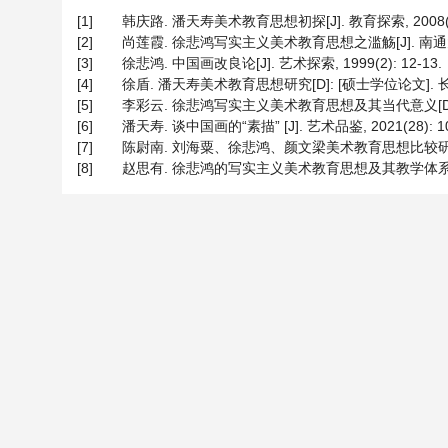
[1]
韩庆路. 潘天寿美术教育思想初探[J]. 教育探索, 2008(7)
[2]
尚莲霞. 徐悲鸿写实主义美术教育思想之滥觞[J]. 南通大学学报(
[3]
徐悲鸿. 中国画改良论[J]. 艺术探索, 1999(2): 12-13.
[4]
徐盾. 潘天寿美术教育思想研究[D]: [硕士学位论文]. 长
[5]
李彩云. 徐悲鸿写实主义美术教育思想及其当代意义[D]: [
[6]
潘天寿. 谈中国画的“素描” [J]. 艺术品鉴, 2021(28): 10
[7]
陈尉南. 刘海粟、徐悲鸿、颜文梁美术教育思想比较研究[J]. 
[8]
赵思有. 徐悲鸿的写实主义美术教育思想及其教学体系[J]. 艺术