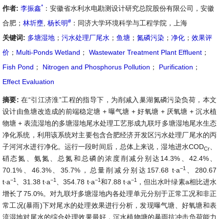
*
作者:
李振鑫
：安徽省水利水电勘测设计研究总院股份有限公司，安徽
#
合肥；
林圻壅
,
杨长明
：同济大学环境科学与工程学院，上海
关键词:
多塘湿地
；
污水处理厂尾水
；
鱼塘
；
氮磷污染
；
净化
；
效果评
价
；
Multi-Ponds Wetland
；
Wastewater Treatment Plant Effluent
；
Fish Pond
；
Nitrogen and Phosphorus Pollution
；
Purification
；
Effect Evaluation
摘要:
在“引江济淮”工程的指导下，为削减入巢湖氮磷污染负荷，本文
设计由鱼塘改造成的前端稳定塘 + 曝气塘 + 好氧塘 + 厌氧塘 + 沉水植
物塘 + 表流湿地的多塘湿地尾水处理工艺形成九联圩多塘湿地尾水生态
净化系统，利用该系统对主要包含合肥经济开发区污水处理厂尾水的丙
子河河水进行净化。运行一段时间后，总体上来说，湿地进水COD
、
Cr
硝态氮、氨氮、总氮和总磷的浓度削减分别达14.3%、42.4%、
−
1
70.1%、46.3%、35.7%，总量削减分别达157.68 t∙a
、280.67
−
1
−
1
−
1
−
1
t∙a
、31.38 t∙a
、354.78 t∙a
和7.88 t∙a
，但出水叶绿素a相比进水
增长了75.0%。对九联圩多塘湿地内各处理单元分别于正常工况和非正
常工况(暴雨)下对尾水的处理效果进行分析，发现曝气塘、好氧塘和表
流湿地对尾水的综合处理效果最好，沉水植物塘的暴雨抗冲击负荷能力