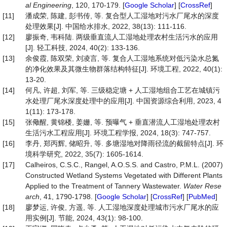
al
Engineering
, 120, 170-179. [
Google Scholar
] [
CrossRef
]
[11]
潘成荣, 陈建, 彭书传, 等. 复合型人工湿地对污水厂尾水的深度
处理效果[J]. 中国给水排水, 2022, 38(13): 111-116.
[12]
廖振奇, 韦科陆. 两级垂直流人工湿地处理农村生活污水的应用
[J]. 轻工科技, 2024, 40(2): 133-136.
[13]
余俊霞, 陈双荣, 刘凌言, 等. 复合人工湿地系统对低污染水总氮
的净化效果及其微生物群落结构特征[J]. 环境工程, 2022, 40(1):
13-20.
[14]
何凡, 许超, 刘军, 等. 三级稳定塘 + 人工湿地组合工艺在城镇污
水处理厂尾水深度处理中的应用[J]. 中国资源综合利用, 2023, 4
1(11): 173-178.
[15]
张儆醒, 黄锦楼, 姜姗, 等. 预曝气 + 垂直潜流人工湿地处理农村
生活污水工程应用[J]. 环境工程学报, 2024, 18(3): 747-757.
[16]
李丹, 郑丙辉, 储昭升, 等. 多塘湿地对降雨径流的截留特点[J]. 环
境科学研究, 2022, 35(7): 1605-1614.
[17]
Calheiros, C.S.C., Rangel, A.O.S.S. and Castro, P.M.L. (2007)
Constructed Wetland Systems Vegetated with Different Plants
Applied to the Treatment of Tannery Wastewater.
Water
Rese
arch
, 41, 1790-1798. [
Google Scholar
] [
CrossRef
] [
PubMed
]
[18]
廖梦运, 许俊, 方遥, 等. 人工湿地深度处理城市污水厂尾水的应
用实例[J]. 节能, 2024, 43(1): 98-100.