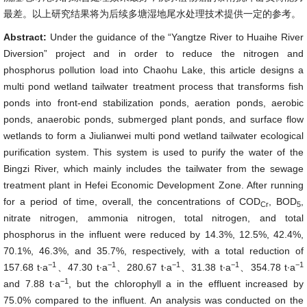
最差。以上研究结果将为后续多塘湿地尾水处理技术提供一定的参考。
Abstract:
Under the guidance of the “Yangtze River to Huaihe River
Diversion” project and in order to reduce the nitrogen and
phosphorus pollution load into Chaohu Lake, this article designs a
multi pond wetland tailwater treatment process that transforms fish
ponds into front-end stabilization ponds, aeration ponds, aerobic
ponds, anaerobic ponds, submerged plant ponds, and surface flow
wetlands to form a Jiulianwei multi pond wetland tailwater ecological
purification system. This system is used to purify the water of the
Bingzi River, which mainly includes the tailwater from the sewage
treatment plant in Hefei Economic Development Zone. After running
for a period of time, overall, the concentrations of COD
, BOD
,
Cr
5
nitrate nitrogen, ammonia nitrogen, total nitrogen, and total
phosphorus in the influent were reduced by 14.3%, 12.5%, 42.4%,
70.1%, 46.3%, and 35.7%, respectively, with a total reduction of
−1
−1
−1
−1
−1
157.68 t∙a
、47.30 t∙a
、280.67 t∙a
、31.38 t∙a
、354.78 t∙a
−1
and 7.88 t∙a
, but the chlorophyll a in the effluent increased by
75.0% compared to the influent. An analysis was conducted on the