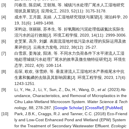
[3]
闫春浩, 陈启斌, 王朝旭, 等. 城镇污水处理厂尾水人工湿地研究
现状及展望[J]. 应用化工, 2023, 52(11): 3175-3178.
[4]
成水平, 王月圆, 吴娟. 人工湿地研究现状与展望[J]. 湖泊科学, 20
19, 31(6): 1489-1498.
[5]
宋昀达, 张丽丽, 苏本生, 等. 好氧颗粒污泥处理低碳氮比实际生
活污水的运行效能[J]. 环境工程学报, 2020, 14(11): 2999-3006.
[6]
史芠莱, 高升, 刘媛. 表面流湿地对低污染水处理的实际运用及效
果评价[J]. 云南水力发电, 2022, 38(12): 25-27.
[7]
白雪原, 姜海波, 阳涛, 等. 不同水力负荷条件下水平潜流人工湿
地处理城镇污水处理厂尾水的效率及微生物特征研究[J]. 环境生
态学, 2022, 4(9): 108-114.
[8]
岳琛, 欧欢, 张雪婷, 等. 垂直潜流人工湿地对水产养殖尾水中抗
生素和氮磷的去除及其影响因素[J]. 环境工程学报, 2023, 17(4):
1243-1251.
[9]
Li, Y., He, J., Li, Y., Sun, Z., Du, H., Wang, D.,
et al.
(2023) Ab
undance, Characteristics, and Removal of Microplastics in the
Cihu Lake-Wetland Microcosm System.
Water
Science
&
Tech
nology
, 88, 278-287. [
Google Scholar
] [
CrossRef
] [
PubMed
]
[10]
Park, J.B.K., Craggs, R.J. and Tanner, C.C. (2018) Eco-Friend
ly and Low-Cost Enhanced Pond and Wetland (EPW) System
for the Treatment of Secondary Wastewater Effluent.
Ecologic