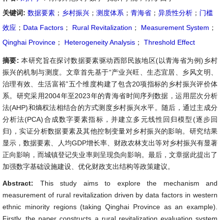
关键词:
数据要素
；
乡村振兴
；
测度体系
；
青海省
；
异质性分析
；
门槛
效应
；
Data Factors
；
Rural Revitalization
；
Measurement System
；
Qinghai Province
；
Heterogeneity Analysis
；
Threshold Effect
摘要:
本研究旨在探讨数据要素驱动西部民族地区(以青海省为例)乡村
振兴的机制与测度。文章首先基于“产业兴旺、生态宜居、乡风文明、
治理有效、生活富裕”五个维度构建了包含20项指标的乡村振兴评价体
系。研究采用2004年至2023年的青海省时间序列数据，运用层次分析
法(AHP)和熵权法相结合的方式测度乡村振兴水平。随后，通过主成分
分析法(PCA)合成数字要素指标，并建立多元线性回归模型(逐步回
归)，实证分析数据要素及其他控制变量对乡村振兴的影响。研究结果
显示，数据要素、人均GDP增长率、财政农林支出等对乡村振兴有显著
正向影响，而城镇登记失业率则呈现负向影响。最后，文章据此提出了
加强数字基础设施建设、优化财政支出结构等政策建议。
Abstract:
This study aims to explore the mechanism and
measurement of rural revitalization driven by data factors in western
ethnic minority regions (taking Qinghai Province as an example).
Firstly, the paper constructs a rural revitalization evaluation system