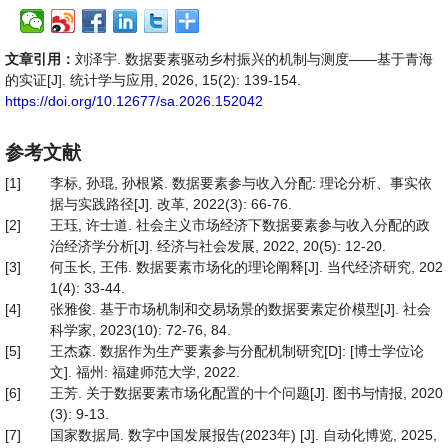
文章引用：
刘泽宇. 数据要素驱动乡村振兴的机制与测度——基于青海
的实证[J]. 统计学与应用, 2026, 15(2): 139-154.
https://doi.org/10.12677/sa.2026.152042
参考文献
[1]
李标, 孙琨, 孙根紧. 数据要素参与收入分配: 理论分析、事实依
据与实践路径[J]. 改革, 2022(3): 66-76.
[2]
王珏, 许士道. 社会主义市场经济下数据要素参与收入分配的政
治经济学分析[J]. 经济与社会发展, 2022, 20(5): 12-20.
[3]
何玉长, 王伟. 数据要素市场化的理论阐释[J]. 当代经济研究, 202
1(4): 33-44.
[4]
张雅俊. 基于市场机制和交易场景的数据要素定价模型[J]. 社会
科学家, 2023(10): 72-76, 84.
[5]
王杰森. 数据作为生产要素参与分配机制研究[D]: [博士学位论
文]. 福州: 福建师范大学, 2022.
[6]
王芳. 关于数据要素市场化配置的十个问题[J]. 图书与情报, 2020
(3): 9-13.
[7]
国家数据局. 数字中国发展报告(2023年) [J]. 自动化博览, 2025,