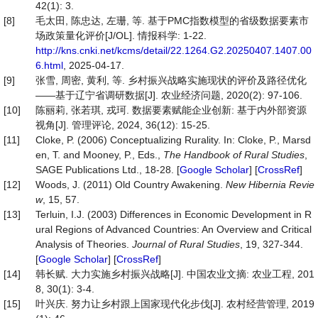
42(1): 3.
[8]
毛太田, 陈忠达, 左珊, 等. 基于PMC指数模型的省级数据要素市
场政策量化评价[J/OL]. 情报科学: 1-22.
http://kns.cnki.net/kcms/detail/22.1264.G2.20250407.1407.00
6.html
, 2025-04-17.
[9]
张雪, 周密, 黄利, 等. 乡村振兴战略实施现状的评价及路径优化
——基于辽宁省调研数据[J]. 农业经济问题, 2020(2): 97-106.
[10]
陈丽莉, 张若琪, 戎珂. 数据要素赋能企业创新: 基于内外部资源
视角[J]. 管理评论, 2024, 36(12): 15-25.
[11]
Cloke, P. (2006) Conceptualizing Rurality. In: Cloke, P., Marsd
en, T. and Mooney, P., Eds.,
The
Handbook
of
Rural
Studies
,
SAGE Publications Ltd., 18-28. [
Google Scholar
] [
CrossRef
]
[12]
Woods, J. (2011) Old Country Awakening.
New Hibernia Revie
w
, 15, 57.
[13]
Terluin, I.J. (2003) Differences in Economic Development in R
ural Regions of Advanced Countries: An Overview and Critical
Analysis of Theories.
Journal
of
Rural
Studies
, 19, 327-344.
[
Google Scholar
] [
CrossRef
]
[14]
韩长赋. 大力实施乡村振兴战略[J]. 中国农业文摘: 农业工程, 201
8, 30(1): 3-4.
[15]
叶兴庆. 努力让乡村跟上国家现代化步伐[J]. 农村经营管理, 2019