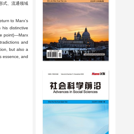
形式、流通领域
eturn to Marx’s
his distinctive
age point)—Marx
tradictions and
ion, but also a
als essence, and