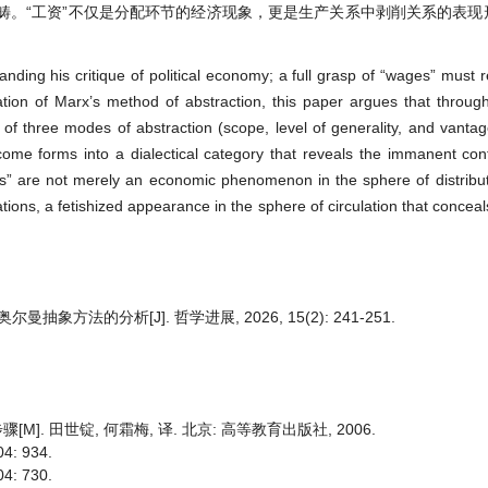
畴。“工资”不仅是分配环节的经济现象，更是生产关系中剥削关系的表现
nding his critique of political economy; a full grasp of “wages” must r
ation of Marx’s method of abstraction, this paper argues that through 
t of three modes of abstraction (scope, level of generality, and vant
come forms into a dialectical category that reveals the immanent con
ges” are not merely an economic phenomenon in the sphere of distribut
lations, a fetishized appearance in the sphere of circulation that conce
方法的分析[J]. 哲学进展, 2026, 15(2): 241-251.
. 田世锭, 何霜梅, 译. 北京: 高等教育出版社, 2006.
: 934.
: 730.