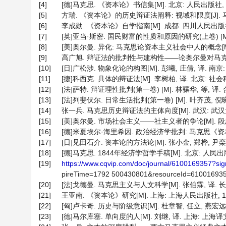
[4]
[德]马克思. 《资本论》书信集[M]. 北京: 人民出版社, 197
[5]
方瑞. 《资本论》的历史辩证法阐释: 视域和限度[J]. 马克思主
[6]
李成勋. 《资本论》自学指南[M]. 成都: 四川人民出版社, 1
[7]
[英]亚当·斯密. 国民财富的性质和原因的研究(上卷) [M]. 
[8]
[美]奥尔曼. 异化: 马克思论资本主义社会中人的概念[M] .
[9]
高广旭. 辩证法的批判性与建构性——论奥尔曼对马克思辩证法
[10]
[日]广松涉. 物象化论的构图[M]. 彭曦, 庄倩, 译. 南京: 
[11]
[捷]科西克. 具体的辩证法[M]. 李树柏, 译. 北京: 社会科
[12]
[法]萨特. 辩证理性批判(第一卷) [M]. 林骧华, 等, 译. 
[13]
[法]列斐伏尔. 日常生活批判(第一卷) [M]. 叶齐茂, 倪晓
[14]
张一兵. 马克思历史辩证法的主体向度[M]. 武汉: 武汉大学
[15]
[美]奥尔曼. 市场社会主义——社主义者的争论[M]. 段忠桥,
[16]
[德]米夏埃尔·海里希因. 政治经济学批判: 马克思《资本论》导
[17]
[日]见田石介. 资本论的方法论[M]. 张小金, 郑桦, 尹栾玉,
[18]
[德]马克思. 1844年经济学哲学手稿[M]. 北京: 人民出版
[19]
https://www.cqvip.com/doc/journal/6100169357
pireTime=1792 500430801&resourceId=61001693
[20]
[法]戈德曼. 马克思主义与人文科学[M]. 张伯霖, 译. 长春
[21]
王亚南. 《资本论》研究[M]. 上海: 上海人民出版社, 197
[22]
[匈]卢卡奇. 历史与阶级意识[M]. 杜章智, 任立, 燕宏远, 译
[23]
[德]马尔库塞. 单向度的人[M]. 刘继, 译. 上海: 上海译文出