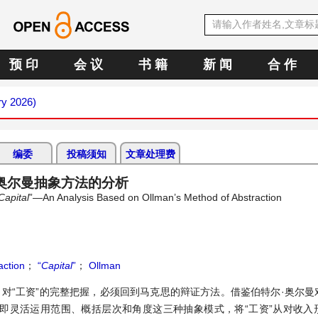
预 印
会 议
书 籍
新 闻
合 作
ry 2026)
编委
投稿须知
文章处理费
奥尔曼抽象方法的分析
Capital
”—An Analysis Based on Ollman’s Method of Abstraction
action
；
“
Capital
”
；
Ollman
，对“工资”的完整把握，必须回到马克思的辩证方法。借鉴伯特尔·奥尔曼
—即灵活运用范围、概括层次和角度这三种抽象模式，将“工资”从对收入