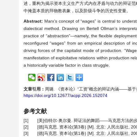
述，重构为揭示资本主义生产方式内在矛盾与动力的辩证范
中掩盖本质的拜物教表象，以及阶级斗争的历史性变量。
Abstract:
Marx’s concept of “wages” is central to understa
dialectical method. Drawing on Bertell Ollman’s interpret
practice of “abstraction”—namely, the flexible deploymen
reconfigured “wages” from an empirical description of in
driving forces of the capitalist mode of production. “Wa
manifestation of exploitative relations within production re
a historically variable factor in class struggle.
文章引用：
周璐. 《资本论》“工资”概念的辩证内涵——基于奥尔曼抽象
https://doi.org/10.12677/acpp.2026.152074
参考文献
[1]
[美]伯特尔·奥尔曼. 辩证法的舞蹈——马克思方法的步骤[M]
[2]
[德]马克思. 资本论(第3卷) [M]. 北京: 人民出版社, 2004
[3]
[德]马克思. 资本论(第1卷) [M]. 北京: 人民出版社, 2004