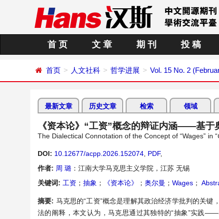
首 页
文 章
期 刊
投 稿
首页
人文社科
哲学进展
Vol. 15 No. 2 (Februa
最新文章
历史文章
检索
领域
《资本论》“工资”概念的辩证内涵——基于
The Dialectical Connotation of the Concept of “Wages” in “
DOI:
10.12677/acpp.2026.152074
,
PDF
,
作者:
周 璐
：江南大学马克思主义学院，江苏 无锡
关键词:
工资
；
抽象
；
《资本论》
；
奥尔曼
；
Wages
；
Abstr
摘要:
马克思的“工资”概念是理解其政治经济学批判的关键
法的阐释，本文认为，马克思通过其独特的“抽象”实践—