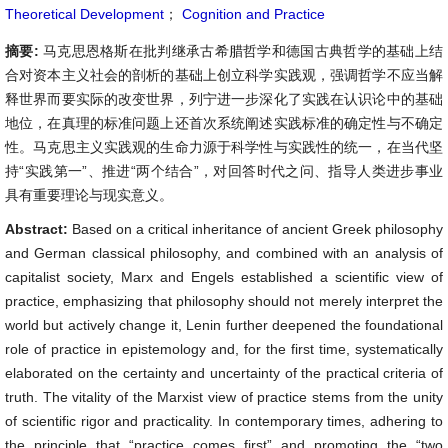
Theoretical Development
；
Cognition and Practice
摘要:
马克思恩格斯在批判继承古希腊哲学和德国古典哲学的基础上结
合对资本主义社会的剖析的基础上创立科学实践观，强调哲学不应当解
释世界而要实际的改变世界，列宁进一步深化了实践在认识论中的基础
地位，在真理的标准问题上还首次系统阐述实践标准的确定性与不确定
性。马克思主义实践观的生命力源于科学性与实践性的统一，在当代坚
持“实践第一”、推进“两个结合”，对回答时代之问、指导人类进步事业
具有重要理论与现实意义。
Abstract:
Based on a critical inheritance of ancient Greek philosophy
and German classical philosophy, and combined with an analysis of
capitalist society, Marx and Engels established a scientific view of
practice, emphasizing that philosophy should not merely interpret the
world but actively change it, Lenin further deepened the foundational
role of practice in epistemology and, for the first time, systematically
elaborated on the certainty and uncertainty of the practical criteria of
truth. The vitality of the Marxist view of practice stems from the unity
of scientific rigor and practicality. In contemporary times, adhering to
the principle that “practice comes first” and promoting the “two