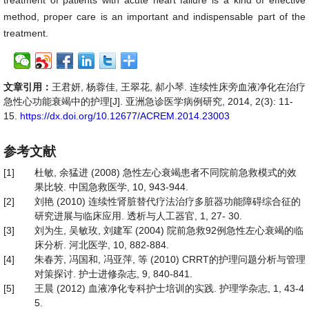
treatment of patients with acute heart failure is a kind of effective
method, proper care is an important and indispensable part of the
treatment.
文章引用：
王君妍, 杨蓉佳, 王翠花, 郝小琴. 连续性床旁血液净化在治疗
急性心功能衰竭中的护理[J]. 亚洲急诊医学病例研究, 2014, 2(3): 11-
15.
https://dx.doi.org/10.12677/ACREM.2014.23003
参考文献
[1]
杜敏, 余猛进 (2008) 急性左心衰竭患者不同院前急救模式的效
果比较. 中国急救医学, 10, 943-944.
[2]
刘艳 (2010) 连续性肾脏替代疗法治疗多脏器功能障碍综合征的
研究进展与临床应用. 透析与人工器官, 1, 27- 30.
[3]
刘为生, 吴敏玫, 刘建军 (2004) 院前急救92例急性左心衰竭的临
床分析. 河北医学, 10, 882-884.
[4]
朱春芳, 冯国和, 冯亚萍, 等 (2010) CRRT的护理问题分析与管理
对策探讨. 护士进修杂志, 9, 840-841.
[5]
王晨 (2012) 血液净化专科护士培训的实践. 护理学杂志, 1, 43-4
5.