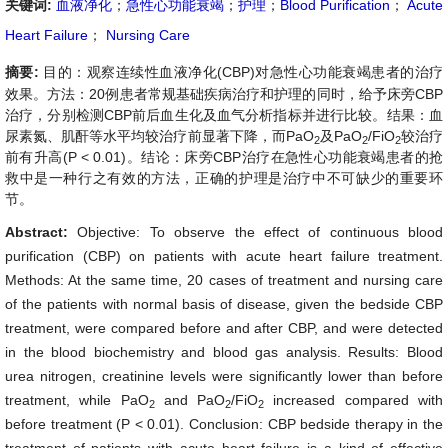
关键词:
血液净化
；
急性心功能衰竭
；
护理
；
Blood Purification
；
Acute
Heart Failure
；
Nursing Care
摘要:
目的：观察连续性血液净化(CBP)对急性心功能衰竭患者的治疗
效果。方法：20例患者常规基础疾病治疗和护理的同时，给予床旁CBP
治疗，分别检测CBP前后血生化及血气分析指标并进行比较。结果：血
尿素氮、肌酐等水平均较治疗前显著下降，而PaO
及PaO
/FiO
较治疗
2
2
2
前有升高(P < 0.01)。结论：床旁CBP治疗在急性心功能衰竭患者的抢
救中是一种行之有效的方法，正确的护理是治疗中不可缺少的重要环
节。
Abstract:
Objective: To observe the effect of continuous blood
purification (CBP) on patients with acute heart failure treatment.
Methods: At the same time, 20 cases of treatment and nursing care
of the patients with normal basis of disease, given the bedside CBP
treatment, were compared before and after CBP, and were detected
in the blood biochemistry and blood gas analysis. Results: Blood
urea nitrogen, creatinine levels were significantly lower than before
treatment, while PaO
and PaO
/FiO
increased compared with
2
2
2
before treatment (P < 0.01). Conclusion: CBP bedside therapy in the