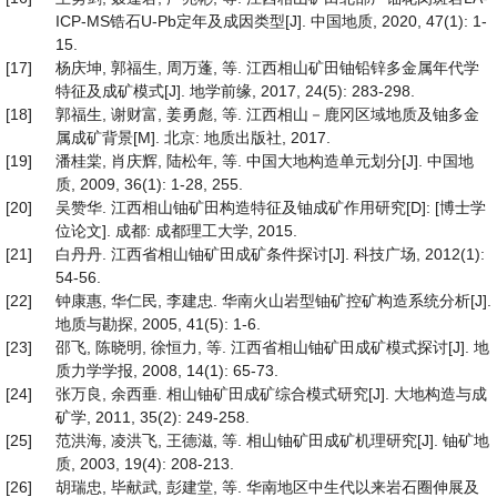
ICP-MS锆石U-Pb定年及成因类型[J]. 中国地质, 2020, 47(1): 1-
15.
[17]
杨庆坤, 郭福生, 周万蓬, 等. 江西相山矿田铀铅锌多金属年代学
特征及成矿模式[J]. 地学前缘, 2017, 24(5): 283-298.
[18]
郭福生, 谢财富, 姜勇彪, 等. 江西相山－鹿冈区域地质及铀多金
属成矿背景[M]. 北京: 地质出版社, 2017.
[19]
潘桂棠, 肖庆辉, 陆松年, 等. 中国大地构造单元划分[J]. 中国地
质, 2009, 36(1): 1-28, 255.
[20]
吴赞华. 江西相山铀矿田构造特征及铀成矿作用研究[D]: [博士学
位论文]. 成都: 成都理工大学, 2015.
[21]
白丹丹. 江西省相山铀矿田成矿条件探讨[J]. 科技广场, 2012(1):
54-56.
[22]
钟康惠, 华仁民, 李建忠. 华南火山岩型铀矿控矿构造系统分析[J].
地质与勘探, 2005, 41(5): 1-6.
[23]
邵飞, 陈晓明, 徐恒力, 等. 江西省相山铀矿田成矿模式探讨[J]. 地
质力学学报, 2008, 14(1): 65-73.
[24]
张万良, 余西垂. 相山铀矿田成矿综合模式研究[J]. 大地构造与成
矿学, 2011, 35(2): 249-258.
[25]
范洪海, 凌洪飞, 王德滋, 等. 相山铀矿田成矿机理研究[J]. 铀矿地
质, 2003, 19(4): 208-213.
[26]
胡瑞忠, 毕献武, 彭建堂, 等. 华南地区中生代以来岩石圈伸展及