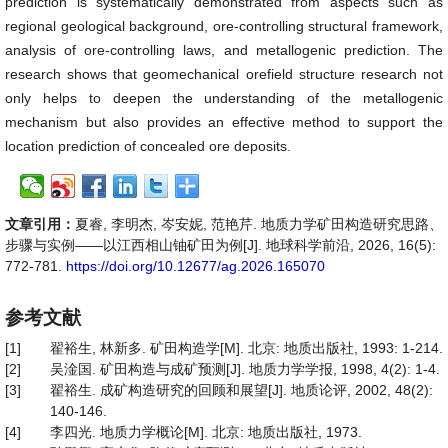
prediction is systematically demonstrated from aspects such as
regional geological background, ore-controlling structural framework,
analysis of ore-controlling laws, and metallogenic prediction. The
research shows that geomechanical orefield structure research not
only helps to deepen the understanding of the metallogenic
mechanism but also provides an effective method to support the
location prediction of concealed ore deposits.
文章引用：
夏睿, 李明杰, 岑安妮, 范艳芹. 地质力学矿田构造研究思路、
步骤与实例——以江西相山铀矿田为例[J]. 地球科学前沿, 2026, 16(5):
772-781.
https://doi.org/10.12677/ag.2026.165070
参考文献
[1]
翟裕生, 林新多. 矿田构造学[M]. 北京: 地质出版社, 1993: 1-214.
[2]
吴淦国. 矿田构造与成矿预测[J]. 地质力学学报, 1998, 4(2): 1-4.
[3]
翟裕生. 成矿构造研究的回顾和展望[J]. 地质论评, 2002, 48(2):
140-146.
[4]
李四光. 地质力学概论[M]. 北京: 地质出版社, 1973.