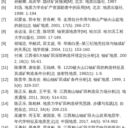
[5]
孙殿卿, 高庆华. 隐伏矿床预测[M]. 北京: 地质出版社, 1987.
[6]
刘迅. 地质力学在矿产资源勘查中的应用[M]. 北京: 地质出版社,
1998: 1-194.
[7]
邱爱金, 郭令智, 舒良树, 等. 走滑拉分作用与相山产铀火山盆地
的就位[J]. 铀矿地质, 2001, 17(5): 266-272.
[8]
余达淦, 吴仁贵, 陈培荣. 铀资源地质学[M]. 哈尔滨: 哈尔滨工程
大学出版社, 2005: 17-189.
[9]
胡瑞忠, 毕献武, 苏文超, 等. 华南白垩–第三纪地壳拉张与铀成矿
的关系[J]. 地学前缘, 2004, 11(1): 153-160.
[10]
付湘. 江西省5大铀矿田深部构造环境定位分析[J]. 铀矿地质, 200
2, 18(1): 55-61.
[11]
陈肇博, 谢佑新, 王灿林, 等. 1220破火山口铀矿田的构造特征及
其成矿构造条件分析[J]. 放射性地质, 1982(1): 1-9.
[12]
陈贵华, 陈名佐. 相山铀矿田成矿条件分析[J]. 铀矿地质, 1999, 1
5(6): 329-337.
[13]
陈正乐, 杨农, 王平安, 等. 江西相山铀矿田构造应力场分析[J]. 地
质通报, 2011, 30(4): 514-531.
[14]
陈正乐, 陈柏林. 地质力学矿田构造研究思路, 步骤与实践[J]. 自
然杂志, 2012, 34(4): 208-215.
[15]
巫建华, 劳玉军, 谢国发, 等. 江西相山铀矿田火山岩系地层学、
年代学特征及地质意义[J]. 中国地质, 2017, 44(5): 974-992.
[16]
王勇剑, 聂逢君, 严兆彬, 等. 江西相山矿田北部产铀花岗斑岩LA-