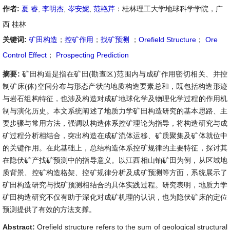
作者:
夏 睿
,
李明杰
,
岑安妮
,
范艳芹
：桂林理工大学地球科学学院，广
西 桂林
关键词:
矿田构造
；
控矿作用
；
找矿预测
；
Orefield Structure
；
Ore
Control Effect
；
Prospecting Prediction
摘要:
矿田构造是指在矿田(勘查区)范围内与成矿作用密切相关、并控
制矿床(体)空间分布与形态产状的地质构造要素总和，既包括构造形迹
与岩石组构特征，也涉及构造对成矿地球化学及物理化学过程的作用机
制与演化历史。本文系统阐述了地质力学矿田构造研究的基本思路、主
要步骤与常用方法，强调以构造体系控矿理论为指导，将构造研究与成
矿过程分析相结合，突出构造在成矿流体运移、矿质聚集及矿体就位中
的关键作用。在此基础上，总结构造体系控矿规律的主要特征，探讨其
在隐伏矿产找矿预测中的指导意义。以江西相山铀矿田为例，从区域地
质背景、控矿构造格架、控矿规律分析及成矿预测等方面，系统展示了
矿田构造研究与找矿预测相结合的具体实践过程。研究表明，地质力学
矿田构造研究不仅有助于深化对成矿机理的认识，也为隐伏矿床的定位
预测提供了有效的方法支撑。
Abstract:
Orefield structure refers to the sum of geological structural