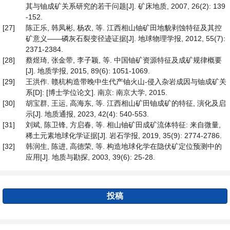
其与铀成矿关系研究的若干问题[J]. 矿床地质, 2007, 26(2): 139
-152.
[27]
陈正乐, 韩凤彬, 杨农, 等. 江西相山铀矿田地貌剥蚀特征及其控
矿意义——磷灰石裂变径迹证据[J]. 地球物理学报, 2012, 55(7):
2371-2384.
[28]
蔡煜琦, 张金带, 李子颖, 等. 中国铀矿资源特征及成矿规律概要
[J]. 地质学报, 2015, 89(6): 1051-1069.
[29]
王洪作. 赣杭构造带晚中生代产铀火山-侵入杂岩成因与铀成矿关
系[D]: [博士学位论文]. 南京: 南京大学, 2015.
[30]
胡宝群, 王运, 高海东, 等. 江西相山矿田铀成矿的特征, 演化及启
示[J]. 地质通报, 2023, 42(4): 540-553.
[31]
刘斌, 陈卫锋, 方启春, 等. 相山铀矿田成矿流体特征: 来自微量,
稀土元素地球化学证据[J]. 岩石学报, 2019, 35(9): 2774-2786.
[32]
韩润生, 陈进, 高德荣, 等. 构造地球化学在隐伏矿定位预测中的
应用[J]. 地质与勘探, 2003, 39(6): 25-28.
投稿