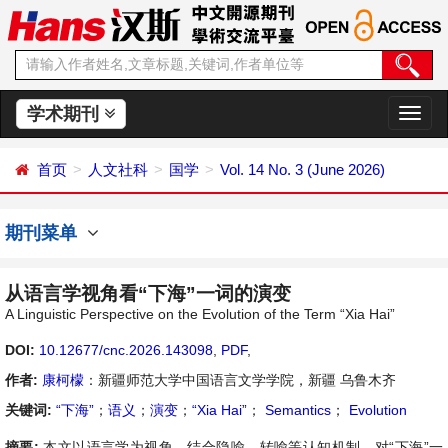
学术期刊
切
换
导
首页
人文社科
国学
Vol. 14 No. 3 (June 2026)
航
期刊菜单
从语言学视角看“下海”一词的演变
A Linguistic Perspective on the Evolution of the Term “Xia Hai”
DOI:
10.12677/cnc.2026.143098
,
PDF
,
作者:
康柯檬
：新疆师范大学中国语言文学学院，新疆 乌鲁木齐
关键词:
“下海”
；
语义
；
演变
；
“Xia Hai”
；
Semantics
；
Evolution
摘要:
本文以语言学为视角，结合隐喻、转喻等认知机制，对“下海”一