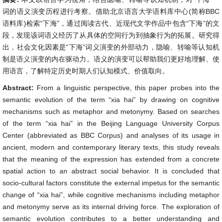
词的语义演变历程进行考察。借助北京语言大学语料库中心(简称BBC
语料库)检索“下海”，通过阅读古代、近现代文学作品中包含“下海”的文
段，发现该词语义经历了从具体的空间行为到抽象行为的拓展。研究得
出，社会文化因素是“下海”词义演变的外部动力，隐喻、转喻等认知机
制是语义演变的内在驱动力。语义的演变可以帮助我们更好地理解、使
用语言，了解特定历史时期人们认知模式、价值取向。
Abstract:
From a linguistic perspective, this paper probes into the
semantic evolution of the term “xia hai” by drawing on cognitive
mechanisms such as metaphor and metonymy. Based on searches
of the term “xia hai” in the Beijing Language University Corpus
Center (abbreviated as BBC Corpus) and analyses of its usage in
ancient, modern and contemporary literary texts, this study reveals
that the meaning of the expression has extended from a concrete
spatial action to an abstract social behavior. It is concluded that
socio-cultural factors constitute the external impetus for the semantic
change of “xia hai”, while cognitive mechanisms including metaphor
and metonymy serve as its internal driving force. The exploration of
semantic evolution contributes to a better understanding and