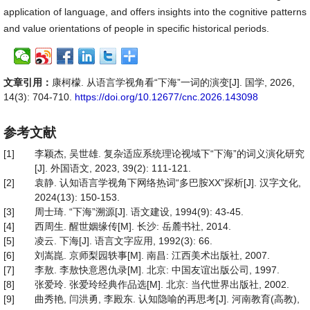
application of language, and offers insights into the cognitive patterns
and value orientations of people in specific historical periods.
文章引用：
康柯檬. 从语言学视角看“下海”一词的演变[J]. 国学, 2026,
14(3): 704-710.
https://doi.org/10.12677/cnc.2026.143098
参考文献
[1]
李颖杰, 吴世雄. 复杂适应系统理论视域下“下海”的词义演化研究
[J]. 外国语文, 2023, 39(2): 111-121.
[2]
袁静. 认知语言学视角下网络热词“多巴胺XX”探析[J]. 汉字文化,
2024(13): 150-153.
[3]
周士琦. “下海”溯源[J]. 语文建设, 1994(9): 43-45.
[4]
西周生. 醒世姻缘传[M]. 长沙: 岳麓书社, 2014.
[5]
凌云. 下海[J]. 语言文字应用, 1992(3): 66.
[6]
刘嵩崑. 京师梨园轶事[M]. 南昌: 江西美术出版社, 2007.
[7]
李敖. 李敖快意恩仇录[M]. 北京: 中国友谊出版公司, 1997.
[8]
张爱玲. 张爱玲经典作品选[M]. 北京: 当代世界出版社, 2002.
[9]
曲秀艳, 闫洪勇, 李殿东. 认知隐喻的再思考[J]. 河南教育(高教),