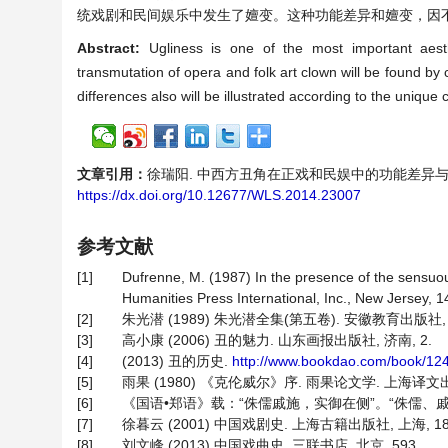
统戏剧和民间娱乐中发生了嬗变。这种功能差异和嬗变，因
Abstract:
Ugliness is one of the most important aest
transmutation of opera and folk art clown will be found b
differences also will be illustrated according to the unique
文章引用：
徐瑞阳. 中西方丑角在正戏和民娱中的功能差异与嬗变[J]. 
https://dx.doi.org/10.12677/WLS.2014.23007
参考文献
[1]
Dufrenne, M. (1987) In the presence of the sensuous
Humanities Press International, Inc., New Jersey, 1
[2]
朱光潜 (1989) 朱光潜全集(第五卷). 安徽教育出版社, 合
[3]
高小康 (2006) 丑的魅力. 山东画报出版社, 济南, 2.
[4]
(2013) 丑的历史.
http://www.bookdao.com/book/12
[5]
雨果 (1980) 《克伦威尔》序. 雨果论文学. 上海译文出版
[6]
《国语•郑语》载：“侏儒戚施，实御在侧”。“侏儒、
[7]
徐暮云 (2001) 中国戏剧史. 上海古籍出版社, 上海, 18
[8]
刘文峰 (2013) 中国戏曲史. 三联书店, 北京, 593.