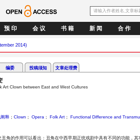
预 印
会 议
书 籍
新 闻
合 作
ptember 2014)
编委
投稿须知
文章处理费
变
lk Art Clown between East and West Cultures
化阐释
；
Clown
；
Opera
；
Folk Art
；
Functional Difference and Transmu
史丑角的作用可以看出：丑角在中西早期正统戏剧中具有不同的功能，其