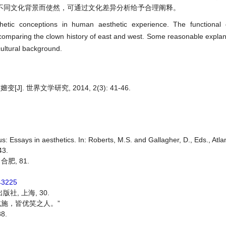
不同文化背景而使然，可通过文化差异分析给予合理阐释。
hetic conceptions in human aesthetic experience. The functional 
y comparing the clown history of east and west. Some reasonable explan
 cultural background.
世界文学研究, 2014, 2(3): 41-46.
: Essays in aesthetics. In: Roberts, M.S. and Gallagher, D., Eds., Atla
43.
肥, 81.
43225
社, 上海, 30.
戚施，皆优笑之人。”
8.