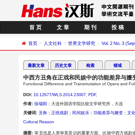
首 页
文 章
期 刊
投 稿
首页
人文社科
世界文学研究
Vol. 2 No. 3 (Se
最新文章
历史文章
检索
领域
中西方丑角在正戏和民娱中的功能差异与嬗
Functional Difference and Transmutation of Opera and Fo
DOI:
10.12677/WLS.2014.23007
,
PDF
,
作者:
徐瑞阳
：大连外国语学院比较文学研究所，大连
关键词:
丑角
；
正统戏剧
；
民间娱乐
；
功能差异与嬗变
；
文
Cultural Reason
摘要:
审丑也是人类审美意识的重要方面。比较中西方戏剧