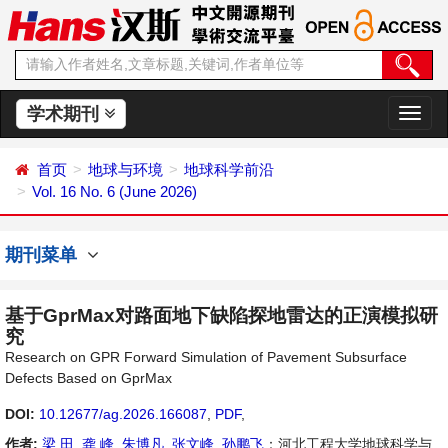
学术期刊
切
换
导
首页
地球与环境
地球科学前沿
航
Vol. 16 No. 6 (June 2026)
期刊菜单
基于GprMax对路面地下缺陷探地雷达的正演模拟研
究
Research on GPR Forward Simulation of Pavement Subsurface
Defects Based on GprMax
DOI:
10.12677/ag.2026.166087
,
PDF
,
作者:
梁 田
,
龚 峰
,
朱博凡
,
张文峰
,
孙鹏飞
：河北工程大学地球科学与