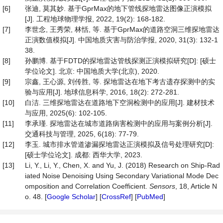
[6]
张迪, 莫其妙. 基于GprMax的地下管线探地雷达图像正演模拟
[J]. 工程地球物理学报, 2022, 19(2): 168-182.
[7]
李世念, 王秀荣, 林恬, 等. 基于GprMax的道路空洞三维探地雷达
正演数值模拟[J]. 中国地质灾害与防治学报, 2020, 31(3): 132-1
38.
[8]
孙鹏博. 基于FDTD的探地雷达管线探测正演模拟研究[D]: [硕士
学位论文]. 北京: 中国地质大学(北京), 2020.
[9]
宗鑫, 王心源, 刘传胜, 等. 探地雷达在地下考古遗存探测中的实
验与应用[J]. 地球信息科学, 2016, 18(2): 272-281.
[10]
白洁. 三维探地雷达在道路地下空洞检测中的应用[J]. 建材技术
与应用, 2025(6): 102-105.
[11]
李承瑾. 探地雷达在城市道路病害检测中的应用与案例分析[J].
交通科技与管理, 2025, 6(18): 77-79.
[12]
李玉. 城市排水管道渗漏探地雷达正演模拟及信号处理研究[D]:
[硕士学位论文]. 成都: 西华大学, 2023.
[13]
Li, Y., Li, Y., Chen, X. and Yu, J. (2018) Research on Ship-Rad
iated Noise Denoising Using Secondary Variational Mode Dec
omposition and Correlation Coefficient.
Sensors
, 18, Article N
o. 48. [
Google Scholar
] [
CrossRef
] [
PubMed
]