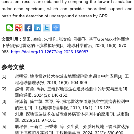
consistent results are obtained by comparing the forward simulation
radar echo spectrum, which can provide theoretical support and
basis for the detection of underground diseases by GPR.
文章引用：
梁田, 龚峰, 朱博凡, 张文峰, 孙鹏飞. 基于GprMax对路面地
下缺陷探地雷达的正演模拟研究[J]. 地球科学前沿, 2026, 16(6): 970-
983.
https://doi.org/10.12677/ag.2026.166087
参考文献
[1]
赵明堂. 地质雷达技术在城市地面塌陷隐患调查中的应用[J]. 工
程地球物理学报, 2019, 16(6): 904-909.
[2]
赵镇, 黄勇, 冯昆. 三维探地雷达在道路检测中的研究与应用[J].
测绘通报, 2024(2): 148-152.
[3]
许泽善, 简世凯, 覃谭, 等. 探地雷达在道路脱空空洞病害检测中
的应用[J]. 工程地球物理学报, 2019, 16(1): 116-125.
[4]
刘康. 探地雷达技术在城市道路病害体探测中的应用[J]. 城市勘
测, 2023(S1): 97-101.
[5]
胡坪伸, 王新红, 张秉来, 等. 次生黄土介质环境地下管线雷达探
测正演模拟及实践[J]. 工程地质学报, 2024, 32(2): 590-600.