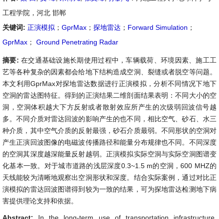
工程学院，河北 邯郸
关键词:
正演模拟
；
GprMax
；
探地雷达
；
Forward Simulation
；
GprMax
；
Ground Penetrating Radar
摘要:
在交通基础设施长期使用过程中，车辆载荷、环境因素、施工工
艺等各种复杂的因素都会给地下结构造成空洞、裂缝或者脱空等问题。
本文利用GprMax对探地雷达数据进行正演模拟，分析不同情况下地下
空洞的雷达图特征。得到的正演结果二维剖面结果表明：不同大小的空
洞，空洞体积越大下方反射或者散射效应所产生的次级弱回波信号越
多。不同介质对雷达回波的影响产生的也不同，相比空气、砂石、水三
种介质，其中空气介质的反射最强，砂石介质最弱。不同形状的空洞对
产生正演回波图像的电磁波传播路径和能量分布规律也不同。不同深度
的空洞其深度越深能量反射越弱。正演模拟实际空洞与实际空洞图谱变
化基本一致。对于城市道路的浅层深度0.3~1.5 m的空洞，600 MHZ的
天线能较为清晰地观察出空洞形状和深度。结合实际案例，通过对比正
演模拟的雷达回波图谱得到较为一致的结果，可为探地雷达检测地下病
害提供理论支持和依据。
Abstract:
In the long-term use of transportation infrastructure,