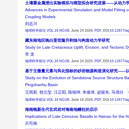
土壤重金属浸出实验模拟与模型拟合研究进展——从动力
Advances in Experimental Simulation and Model Fitting
Coupling Models
刘志川
地球科学前沿
VOL.16 NO.06
, June 24 2026,
PDF
,
DOI:
10.12677/a
藏东南地区晚白垩世隆升剥蚀与构造动力学研究
Study on Late Cretaceous Uplift, Erosion, and Tectonic 
常 龙
地球科学前沿
VOL.16 NO.06
, June 24 2026,
PDF
,
DOI:
10.12677/a
基于主微量元素与风化指标的砂岩物源构造演化研究——
Study on the Evolution of Sandstone Source Structure 
Pingshanhu Basin
王雨新
,
嵇元玺
,
汪正阳
,
陈锦珅
,
朱俊涛
,
赵骏东
,
马强分
地球科学前沿
VOL.16 NO.06
, June 18 2026,
PDF
,
DOI:
10.12677/a
海南晚新生代玄武岩对海南地幔柱的启示
Implications of Late Cenozoic Basalts in Hainan for the
吕司南