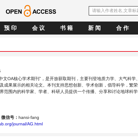
预 印
会 议
书 籍
新 闻
合 作
s
SE中文OA核心学术期刊”，是开放获取期刊，主要刊登地质力学、大气科学
及成果展示的相关论文。本刊支持思想创新、学术创新，倡导科学，繁荣
界范围内的科学家、学者、科研人员提供一个传播、分享和讨论地球科学
微信号：
hansi-fang
b.org/journal/AG.html