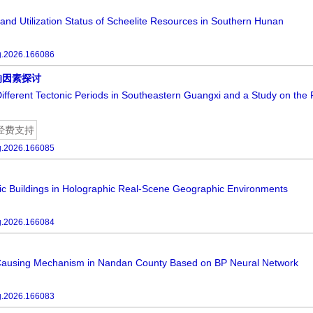
 and Utilization Status of Scheelite Resources in Southern Hunan
g.2026.166086
响因素探讨
ifferent Tectonic Periods in Southeastern Guangxi and a Study on the 
经费支持
g.2026.166085
ic Buildings in Holographic Real-Scene Geographic Environments
g.2026.166084
r-Causing Mechanism in Nandan County Based on BP Neural Network
g.2026.166083