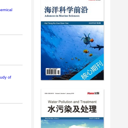
hemical
udy of