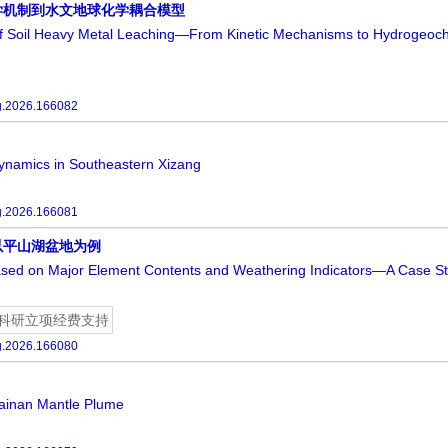
学机制到水文地球化学耦合模型
 of Soil Heavy Metal Leaching—From Kinetic Mechanisms to Hydrogeoc
g.2026.166082
Dynamics in Southeastern Xizang
g.2026.166081
以平山湖盆地为例
Based on Major Element Contents and Weathering Indicators—A Case St
科研立项经费支持
g.2026.166080
 Hainan Mantle Plume