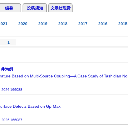
编委
投稿须知
文章处理费
2021
2020
2019
2018
2017
2016
2015
1
矿井为例
ature Based on Multi-Source Coupling—A Case Study of Tashidian No
g.2026.166088
urface Defects Based on GprMax
g.2026.166087