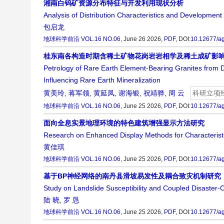
湘南白钨矿资源分布特征与开发利用现状分析
Analysis of Distribution Characteristics and Development
包启龙
地球科学前沿
VOL.16 NO.06
, June 26 2026,
PDF
,
DOI:
10.12677/a
桂东南各构造时期含稀土矿物花岗岩岩相学及稀土成矿影
Petrology of Rare Earth Element-Bearing Granites from D
Influencing Rare Earth Mineralization
黄美玲
,
蒋军领
,
黄延凤
,
谢海银
,
祝靖骅
,
周 云
科研立项
地球科学前沿
VOL.16 NO.06
, June 25 2026,
PDF
,
DOI:
10.12677/a
面向全息实景地理环境的特色建筑增强显示方法研究
Research on Enhanced Display Methods for Characterist
黄佳琪
地球科学前沿
VOL.16 NO.06
, June 25 2026,
PDF
,
DOI:
10.12677/a
基于BP神经网络的南丹县滑坡易发性及耦合致灾机制研究
Study on Landslide Susceptibility and Coupled Disaste
陆 晓
,
罗 恳
地球科学前沿
VOL.16 NO.06
, June 25 2026,
PDF
,
DOI:
10.12677/a