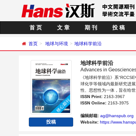
首 页
文 章
期 刊
投 稿
首页
地球与环境
地球科学前沿
地球科学前沿
Advances in Geoscience
《地球科学前沿》系“RCC
球化学等领域内最新研究进展
性、思想性为一体，旨在给世
向问题与发展的交流平台。
ISSN Print:
2163-3967
ISSN Online:
2163-3975
编辑邮箱:
ag@hanspub.org
投稿
Website:
https://www.hanspu