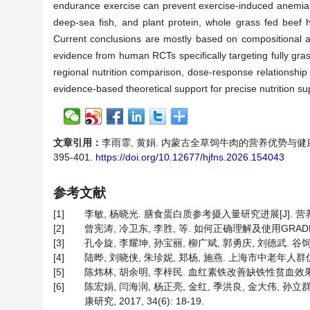
endurance exercise can prevent exercise-induced anemia t
deep-sea fish, and plant protein, whole grass fed beef h
Current conclusions are mostly based on compositional an
evidence from human RCTs specifically targeting fully gras
regional nutrition comparison, dose-response relationship
evidence-based theoretical support for precise nutrition su
文章引用：
李雨霏, 黄娟. 内蒙古全草饲牛肉的营养优势与健康效
395-401.
https://doi.org/10.12677/hjfns.2026.154043
参考文献
[1]
李敏, 杨晓光. 膳食蛋白质参考摄入量研究进展[J]. 营养学报, 2
[2]
曾宪涛, 冷卫东, 李胜, 等. 如何正确理解及使用GRADE系统[
[3]
孔令旋, 李耀坤, 孙宝丽, 柳广斌, 郭勇庆, 刘德武. 谷饲和
[4]
陆晔, 刘晓侠, 朱珍妮, 郑杨, 施燕. 上海市中老年人群优质
[5]
陈炜林, 胡余明, 李梓民. 血红素铁改善缺铁性贫血效果观察[J]
[6]
陈宏娟, 闫海润, 杨正亮, 金红, 季洪良, 金大伟,
康研究, 2017, 34(6): 18-19.