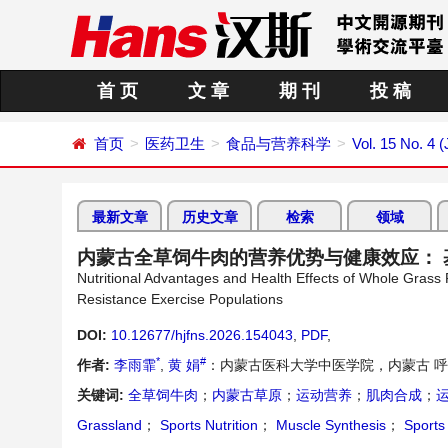
首 页
文 章
期 刊
投 稿
首页
医药卫生
食品与营养科学
Vol. 15 No. 4 (
最新文章
历史文章
检索
领域
内蒙古全草饲牛肉的营养优势与健康效应：
Nutritional Advantages and Health Effects of Whole Grass
Resistance Exercise Populations
DOI:
10.12677/hjfns.2026.154043
,
PDF
,
*
#
作者:
李雨霏
,
黄 娟
：内蒙古医科大学中医学院，内蒙古 
关键词:
全草饲牛肉
；
内蒙古草原
；
运动营养
；
肌肉合成
；
Grassland
；
Sports Nutrition
；
Muscle Synthesis
；
Sports