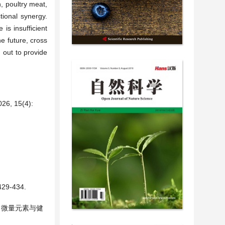
, poultry meat,
tional synergy.
is insufficient
e future, cross
 out to provide
15(4):
9-434.
. 微量元素与健