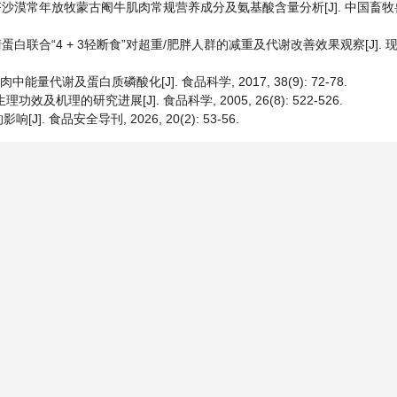
库布齐沙漠常年放牧蒙古阉牛肌肉常规营养成分及氨基酸含量分析[J]. 中国畜牧兽医,
乳清蛋白联合“4 + 3轻断食”对超重/肥胖人群的减重及代谢改善效果观察[J]. 
量代谢及蛋白质磷酸化[J]. 食品科学, 2017, 38(9): 72-78.
及机理的研究进展[J]. 食品科学, 2005, 26(8): 522-526.
食品安全导刊, 2026, 20(2): 53-56.