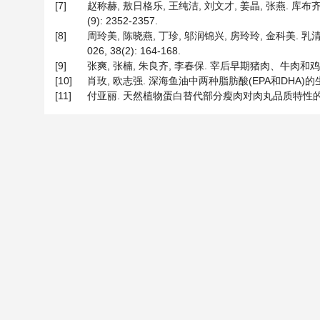
[7]
赵称赫, 敖日格乐, 王纯洁, 刘文才, 姜晶, 张燕. 
(9): 2352-2357.
[8]
周玲美, 陈晓燕, 丁珍, 邬润锦兴, 房玲玲, 金科美. 
026, 38(2): 164-168.
[9]
张爽, 张楠, 朱良齐, 李春保. 宰后早期猪肉、牛肉和鸡肉中能
[10]
肖玫, 欧志强. 深海鱼油中两种脂肪酸(EPA和DHA)的生理功效
[11]
付亚丽. 天然植物蛋白替代部分瘦肉对肉丸品质特性的影响[J]. 