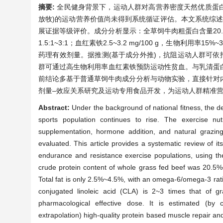
摘要:
全民健身背景下，运动人群对高营养密度天然优质蛋白
放牧)的运动营养价值尚未得到系统循证评估。本文系统综述
展证据等级评价。成分分析显示：全草饲牛肉粗蛋白含量20.5%~2
1.5:1~3:1；血红素铁2.5~3.2 mg/100 g，生物利用率
药理有效剂量。据推测(基于成分外推)，抗阻运动人群可依
群可通过高生物利用率血红素铁预防运动性贫血。与乳清蛋
前结论多基于普通草饲牛肉成分分析与动物实验，直接针对
剂量–效应关系研究及运动专用食品开发，为运动人群精准
Abstract:
Under the background of national fitness, the d
sports population continues to rise. The exercise nu
supplementation, hormone addition, and natural grazin
evaluated. This article provides a systematic review of its 
endurance and resistance exercise populations, using th
crude protein content of whole grass fed beef was 20.5%
Total fat is only 2.5%~4.5%, with an omega-6/omega-3 rat
conjugated linoleic acid (CLA) is 2~3 times that of gr
pharmacological effective dose. It is estimated (by 
extrapolation) high-quality protein based muscle repair a