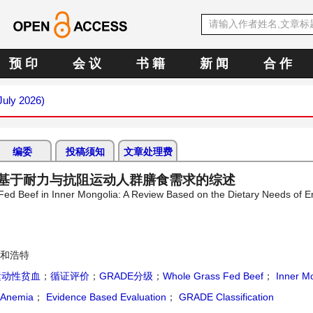
预 印
会 议
书 籍
新 闻
合 作
July 2026)
编委
投稿须知
文章处理费
 基于耐力与抗阻运动人群膳食需求的综述
 Fed Beef in Inner Mongolia: A Review Based on the Dietary Needs of 
呼和浩特
运动性贫血
；
循证评价
；
GRADE分级
；
Whole Grass Fed Beef
；
Inner Mo
 Anemia
；
Evidence Based Evaluation
；
GRADE Classification