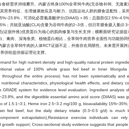
食材需求持续攀升。内蒙古终身100%全草饲牛肉(无谷物补饲、无激素
其营养特征、生理健康效应及与耐力、抗阻运动人群的膳食适配性，采用G
3.8%，可消化必需氨基酸评分(DIAAS) > 85；总脂肪仅2.5%~4.5
15%~35%；共轭亚油酸(CLA)含量为谷饲牛肉的2~3倍，但日常膳食摄入量(0.3~0
托(证据外推)优质蛋白为核心的肌肉修复与生长支持；横断面研究证据提
白、禽肉、深海鱼类、植物蛋白相比，全草饲牛肉营养全面性与功能协同
内蒙古全草饲牛肉的人体RCT证据不足，外推存在局限性。未来需开展跨
营养供给提供循证理论支撑。
emand for high nutrient density and high-quality natural protein ingred
tritional value of 100% whole grass fed beef in Inner Mongolia 
g throughout the entire process) has not been systematically and 
nutritional characteristics, physiological health effects, and dietary co
e GRADE system for evidence level evaluation. Ingredient analysis 
~23.8%, and the digestible essential amino acid score (DIAAS) was g
io of 1.5:1~3:1; Heme iron 2.5~3.2 mg/100 g, bioavailability 15%~35%;
ain fed beef, but the daily dietary intake (0.3~0.5 g/d) is much 
component extrapolation),Resistance exercise individuals can rel
nd growth support; Cross-sectional study evidence suggests that peopl