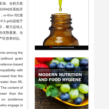
添加、全程天然
RADE系统开
%，
ω
-6/
ω
-3比值
.5 g/d)远低于
示，耐力运动人
性优势显著。当
产区营养对比、
ients among the
(without grain
evidence-based
mpatibility with
showed that the
reater than 85;
 The content of
lower than the
y on (evidence
e who engage in