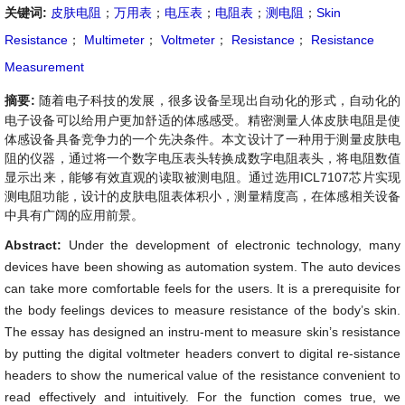
关键词:
皮肤电阻
；
万用表
；
电压表
；
电阻表
；
测电阻
；
Skin
Resistance
；
Multimeter
；
Voltmeter
；
Resistance
；
Resistance
Measurement
摘要:
随着电子科技的发展，很多设备呈现出自动化的形式，自动化的
电子设备可以给用户更加舒适的体感感受。精密测量人体皮肤电阻是使
体感设备具备竞争力的一个先决条件。本文设计了一种用于测量皮肤电
阻的仪器，通过将一个数字电压表头转换成数字电阻表头，将电阻数值
显示出来，能够有效直观的读取被测电阻。通过选用ICL7107芯片实现
测电阻功能，设计的皮肤电阻表体积小，测量精度高，在体感相关设备
中具有广阔的应用前景。
Abstract:
Under the development of electronic technology, many
devices have been showing as automation system. The auto devices
can take more comfortable feels for the users. It is a prerequisite for
the body feelings devices to measure resistance of the body’s skin.
The essay has designed an instru-ment to measure skin’s resistance
by putting the digital voltmeter headers convert to digital re-sistance
headers to show the numerical value of the resistance convenient to
read effectively and intuitively. For the function comes true, we