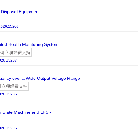
e Disposal Equipment
.2026.15208
nted Health Monitoring System
科研立项经费支持
2026.15207
ficiency over a Wide Output Voltage Range
研立项经费支持
2026.15206
n State Machine and LFSR
2026.15205