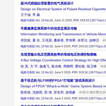
脉冲式残烟处理装置的电气系统设计
Design on Electrical System of Pulsed Residual Cigarett
王子涵
,
李 鑫
电路与系统
VoL.15 No.02
, June 11 2026,
PDF
,
DOI:
10.12677/ojcs
车载健康监测系统中的信息监测及传输
Information Monitoring and Transmission in Vehicle-Mou
张宣妮
,
夏 欣
,
王兆源
,
桑家祺
,
李旭乘
,
余荣洁
,
赵峥汉
电路与系统
VoL.15 No.02
, June 5 2026,
PDF
,
DOI:
10.12677/ojcs.
实现宽输出电压范围高效率的母线电压协调控制策略
A Bus Voltage Coordination Control Strategy for High Ef
徐 昊
,
方 宇
,
杨逸飞
,
蒋永峰
,
周柳明
,
曹松银
,
陈卫峰
科
电路与系统
VoL.15 No.02
, June 5 2026,
PDF
,
DOI:
10.12677/ojcs.
基于状态机与LFSR的FPGA“打地鼠”游戏系统设计
Design of FPGA “Whack-a-Mole” Game System Based o
陈初侠
,
沈静雨
,
邵 倩
,
苏安邦
,
徐雨豪
科研立项经费支持
电路与系统
VoL.15 No.02
, June 2 2026,
PDF
,
DOI:
10.12677/ojcs.