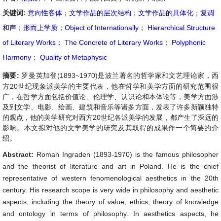
关键词:
意向性客体
；
文学作品的层次结构
；
文学作品的具体化
；
复调
和声
；
形而上学质
；
Object of Internationally
；
Hierarchical Structure
of Literary Works
；
The Concrete of Literary Works
；
Polyphonic
Harmony
；
Quality of Metaphysic
摘要:
罗曼
英加登(1893~1970)是波兰著名的哲学家和文艺理论家，西
方20世纪现象派美学的主要代表，他在哲学和美学方面的研究范围很
广，在哲学方面包括价值论、伦理学、认识论和本体论等，美学方面涉
及到文学、电影、绘画、建筑和音乐等诸多方面，发表了许多新颖独特
的观点，他的美学研究对西方20世纪各派美学的发展，都产生了深远的
影响。本文拟对他的文学美学的研究及其取得的成果作一个简要的介
绍。
Abstract:
Roman Ingraden (1893-1970) is the famous philosopher
and the theorist of literature and art in Poland. He is the chief
representative of western fenomenological aesthetics in the 20th
century. His research scope is very wide in philosophy and aesthetic
aspects, including the theory of value, ethics, theory of knowledge
and ontology in terms of philosophy. In aesthetics aspects, he