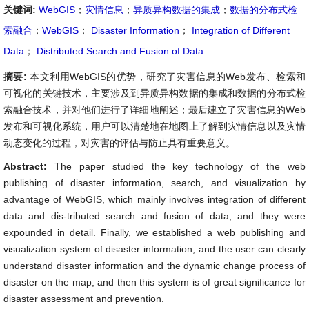
关键词:
WebGIS
；
灾情信息
；
异质异构数据的集成
；
数据的分布式检
索融合
；
WebGIS
；
Disaster Information
；
Integration of Different
Data
；
Distributed Search and Fusion of Data
摘要:
本文利用WebGIS的优势，研究了灾害信息的Web发布、检索和
可视化的关键技术，主要涉及到异质异构数据的集成和数据的分布式检
索融合技术，并对他们进行了详细地阐述；最后建立了灾害信息的Web
发布和可视化系统，用户可以清楚地在地图上了解到灾情信息以及灾情
动态变化的过程，对灾害的评估与防止具有重要意义。
Abstract:
The paper studied the key technology of the web
publishing of disaster information, search, and visualization by
advantage of WebGIS, which mainly involves integration of different
data and dis-tributed search and fusion of data, and they were
expounded in detail. Finally, we established a web publishing and
visualization system of disaster information, and the user can clearly
understand disaster information and the dynamic change process of
disaster on the map, and then this system is of great significance for
disaster assessment and prevention.