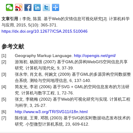
文章引用：
李尧, 陈晨. 基于Web的灾情信息可视化研究[J]. 计算机科学
与应用, 2015, 5(10): 365-371.
https://dx.doi.org/10.12677/CSA.2015.510046
参考文献
[1]
Geography Markup Language.
http://opengis.net/gml/
[2]
游旭初, 杨国强 (2007) 基于GML的异构WebGIS空间信息共享
研究. 计算机与现代化, 9, 37-39.
[3]
张永华, 肖文名, 何婉文 (2009) 基于GML的多源异构空间数据整
合系统. 测绘与空间地理信息, 6, 137-140.
[4]
简友光, 李岩 (2006) 基于SVG + GML的空间信息发布的方法研
究. 计算机与数字工程, 1, 72-76.
[5]
张文, 李晓梅 (2002) 基于Web的可视化研究与实现. 计算机工程
与科学, 3, 25-27.
[6]
http://www.w3.org/TR/SVG11/i18n.html
[7]
陈传波, 王菁, 邓凯 (2003) 基于SVG的实时数据动态发布技术的
研究. 小型微型计算机系统, 23, 609-612.