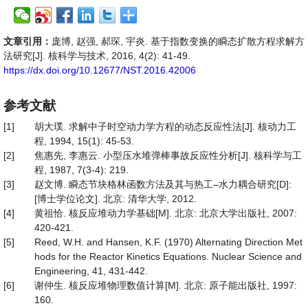
文章引用：
庞博, 赵强, 郝琛, 宇炎. 基于指数变换的瞬态扩散方程求解方
法研究[J]. 核科学与技术, 2016, 4(2): 41-49.
https://dx.doi.org/10.12677/NST.2016.42006
参考文献
[1]
胡大璞. 求解中子时空动力学方程的动态反应性法[J]. 核动力工
程, 1994, 15(1): 45-53.
[2]
焦惠先, 李惠云. 小型压水堆弹棒事故反应性分析[J]. 核科学与工
程, 1987, 7(3-4): 219.
[3]
赵文博. 瞬态节块格林函数方法及其与热工–水力耦合研究[D]:
[博士学位论文]. 北京: 清华大学, 2012.
[4]
黄祖恰. 核反应堆动力学基础[M]. 北京: 北京大学出版社, 2007:
420-421.
[5]
Reed, W.H. and Hansen, K.F. (1970) Alternating Direction Met
hods for the Reactor Kinetics Equations. Nuclear Science and
Engineering, 41, 431-442.
[6]
谢仲生. 核反应堆物理数值计算[M]. 北京: 原子能出版社, 1997:
160.