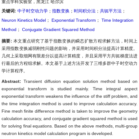
重点学科实验室，黑龙江 哈尔滨
关键词:
中子时空动力学
；
指数变换
；
时间积分法
；
共轭平方法
；
Neuron Kinetics Model
；
Exponential Transform
；
Time Integration
Method
；
Conjugate Gradient Squared Method
摘要:
本文重点研究了基于指数变换的瞬态扩散方程求解方法，时间上
采用指数变换减弱刚性问题的影响，并采用时间积分法提高计算精度。
几何上采取细网有限差分以提高计算精度，并且采用平方共轭梯度法进
行最后的方程组求解。本文基于上述方法开发了三维多群中子时空动力
学计算程序。
Abstract:
Transient diffusion equation solution method based on
exponential transform is studied mainly. Time integral aspect
exponential transform weakens the influence of the stiff problem, and
the time integration method is used to improve calculation accuracy.
Fine mesh finite difference method is taken to improve the geometry
calculation accuracy, and conjugate gradient squared method is used
for solving final equations. Based on the above methods, multi-group
neutron kinetics model calculation program is developed.