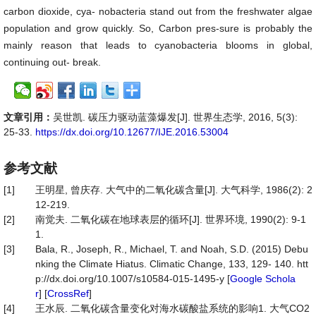
carbon dioxide, cya- nobacteria stand out from the freshwater algae
population and grow quickly. So, Carbon pres-sure is probably the
mainly reason that leads to cyanobacteria blooms in global,
continuing out- break.
文章引用：
吴世凯. 碳压力驱动蓝藻爆发[J]. 世界生态学, 2016, 5(3):
25-33.
https://dx.doi.org/10.12677/IJE.2016.53004
参考文献
[1]
王明星, 曾庆存. 大气中的二氧化碳含量[J]. 大气科学, 1986(2): 2
12-219.
[2]
南觉夫. 二氧化碳在地球表层的循环[J]. 世界环境, 1990(2): 9-1
1.
[3]
Bala, R., Joseph, R., Michael, T. and Noah, S.D. (2015) Debu
nking the Climate Hiatus. Climatic Change, 133, 129- 140. htt
p://dx.doi.org/10.1007/s10584-015-1495-y [
Google Schola
r
] [
CrossRef
]
[4]
王水辰. 二氧化碳含量变化对海水碳酸盐系统的影响1. 大气CO2