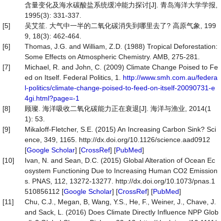
含量变化及海水碳酸盐系统缓冲能力探讨[J]. 青岛海洋大学学报,
1995(3): 331-337.
[5]
吴艾笙. 大气中一半的二氧化碳消失到哪里去了? 高原气象, 199
9, 18(3): 462-464.
[6]
Thomas, J.G. and William, Z.D. (1988) Tropical Deforestation:
Some Effects on Atmospheric Chemistry. AMB, 275-281.
[7]
Michael, R. and John, C. (2009) Climate Change Poised to Fe
ed on Itself. Federal Politics, 1.
http://www.smh.com.au/federa
l-politics/climate-change-poised-to-feed-on-itself-20090731-e
4gi.html?page=-1
[8]
顾璨. 海洋吸收二氧化碳能力正在衰退[J]. 海洋与渔业, 2014(1
1): 53.
[9]
Mikaloff-Fletcher, S.E. (2015) An Increasing Carbon Sink? Sci
ence, 349, 1165. http://dx.doi.org/10.1126/science.aad0912
[
Google Scholar
] [
CrossRef
] [
PubMed
]
[10]
Ivan, N. and Sean, D.C. (2015) Global Alteration of Ocean Ec
osystem Functioning Due to Increasing Human CO2 Emission
s. PNAS, 112, 13272-13277. http://dx.doi.org/10.1073/pnas.1
510856112 [
Google Scholar
] [
CrossRef
] [
PubMed
]
[11]
Chu, C.J., Megan, B, Wang, Y.S., He, F., Weiner, J., Chave, J.
and Sack, L. (2016) Does Climate Directly Influence NPP Glob