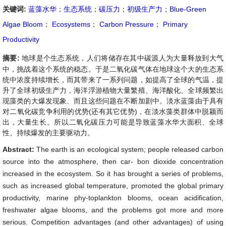
关键词:
蓝藻水华
；
生态系统
；
碳压力
；
初级生产力
；
Blue-Green
Algae Bloom
；
Ecosystems
；
Carbon Pressure
；
Primary
Productivity
摘要:
地球是个生态系统，人们将储存在其中碳源人为大量释放到大气
中，挑战着这个系统的稳态。于是二氧化碳气体在地球这个大的生态系
统中浓度持续增长，而其带来了一系列问题，如提高了全球的气温，提
升了全球初级生产力，海洋浮游植物大量繁殖、海洋酸化、全球频繁出
现藻类的大爆发现象、而且这些问题在不断加剧中。淡水蓝藻由于具有
对二氧化碳竞争利用的优势(还有其它优势)，在淡水藻类群体中脱颖而
出，大量生长。所以二氧化碳压力可能是导致蓝藻水华大面积、全球
性、持续爆发的主要驱动力。
Abstract:
The earth is an ecological system; people released carbon
source into the atmosphere, then car- bon dioxide concentration
increased in the ecosystem. So it has brought a series of problems,
such as increased global temperature, promoted the global primary
productivity, marine phy-toplankton blooms, ocean acidification,
freshwater algae blooms, and the problems got more and more
serious. Competition advantages (and other advantages) of using