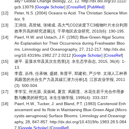
ally? Global Change Biology, 22, 12. http://dx.doi.org/10.1111/
gcb.13079 [
Google Scholar
] [
CrossRef
] [
PubMed
]
[12]
Peter, N.S. (2004) Oceans to Acid. The Christian Science Mon
itor, 9.
[13]
王润佳, 高世铭, 张绪成. 高大气CO2浓度下C3植物叶片水分利用
效率升高的研究进展[J]. 干旱地区农业研究, 2010(6): 190-195.
[14]
Paerl, H.W. and Ustach, J.F. (1982) Blue-Green Algal Scums:
An Explanation for Their Occurrence during Freshwater Bloo
ms. Limnology and Oceanography, 27, 212-217. http://dx.doi.
org/10.4319/lo.1982.27.2.0212 [
Google Scholar
] [
CrossRef
]
[15]
谢平. 蓝藻水华及其次生危害[J]. 水生态学杂志, 2015, 36(4): 1-
13.
[16]
李霞, 丛伟, 任承钢, 盛婧, 朱普平, 郑建初, 严少华. 太湖人工种养
凤眼莲的光合生产力及其碳汇潜力分析[J]. 江苏农业学报, 2011
(3): 500-504.
[17]
李学宝, 何光源, 吴振斌, 夏宜. 凤眼莲、水花生若干光合作用参
数与酶类的研究[J]. 水生生物学报, 1995(4): 333-337.
[18]
Paerl, H.W., Tucker, J. and Bland, P.T. (1983) Carotenoid Enh
ancement and Its Role in Maintaining Blue-Green Algal (Micro
cystis aeruginosa) Surface Blooms. Limnology and Oceanogr
aphy, 28, 847-857. http://dx.doi.org/10.4319/lo.1983.28.5.084
7 [
Google Scholar
] [
CrossRef
]