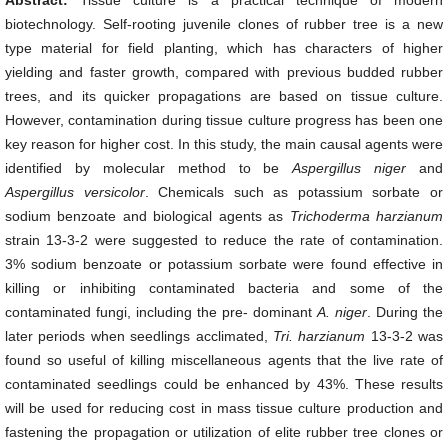
Abstract:
Tissue culture is a practical technique of modern
biotechnology. Self-rooting juvenile clones of rubber tree is a new
type material for field planting, which has characters of higher
yielding and faster growth, compared with previous budded rubber
trees, and its quicker propagations are based on tissue culture.
However, contamination during tissue culture progress has been one
key reason for higher cost. In this study, the main causal agents were
identified by molecular method to be
Aspergillus niger
and
Aspergillus versicolor
. Chemicals such as potassium sorbate or
sodium benzoate and biological agents as
Trichoderma harzianum
strain 13-3-2 were suggested to reduce the rate of contamination.
3% sodium benzoate or potassium sorbate were found effective in
killing or inhibiting contaminated bacteria and some of the
contaminated fungi, including the pre- dominant
A. niger
. During the
later periods when seedlings acclimated,
Tri. harzianum
13-3-2 was
found so useful of killing miscellaneous agents that the live rate of
contaminated seedlings could be enhanced by 43%. These results
will be used for reducing cost in mass tissue culture production and
fastening the propagation or utilization of elite rubber tree clones or