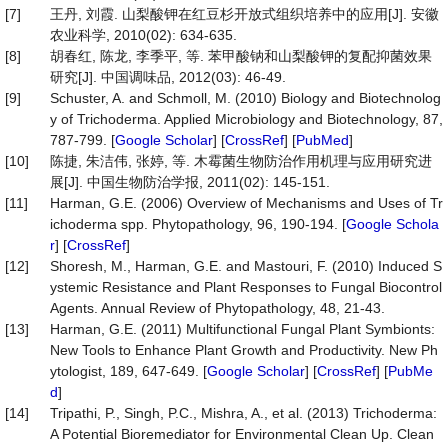
[7]
王丹, 刘霞. 山梨酸钾在红豆杉开放式组织培养中的应用[J]. 安徽
农业科学, 2010(02): 634-635.
[8]
胡春红, 陈龙, 李季平, 等. 苯甲酸钠和山梨酸钾的复配抑菌效果
研究[J]. 中国调味品, 2012(03): 46-49.
[9]
Schuster, A. and Schmoll, M. (2010) Biology and Biotechnolog
y of Trichoderma. Applied Microbiology and Biotechnology, 87,
787-799. [
Google Scholar
] [
CrossRef
] [
PubMed
]
[10]
陈捷, 朱洁伟, 张婷, 等. 木霉菌生物防治作用机理与应用研究进
展[J]. 中国生物防治学报, 2011(02): 145-151.
[11]
Harman, G.E. (2006) Overview of Mechanisms and Uses of Tr
ichoderma spp. Phytopathology, 96, 190-194. [
Google Schola
r
] [
CrossRef
]
[12]
Shoresh, M., Harman, G.E. and Mastouri, F. (2010) Induced S
ystemic Resistance and Plant Responses to Fungal Biocontrol
Agents. Annual Review of Phytopathology, 48, 21-43.
[13]
Harman, G.E. (2011) Multifunctional Fungal Plant Symbionts:
New Tools to Enhance Plant Growth and Productivity. New Ph
ytologist, 189, 647-649. [
Google Scholar
] [
CrossRef
] [
PubMe
d
]
[14]
Tripathi, P., Singh, P.C., Mishra, A., et al. (2013) Trichoderma:
A Potential Bioremediator for Environmental Clean Up. Clean