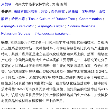
周慧珍
：海南大学热带农林学院，海南 儋州
关键词:
橡胶树组织培养
；
污染
；
杂色曲霉
；
黑曲霉
；
苯甲酸钠
；
山梨
酸钾
；
哈茨木霉
；
Tissue Culture of Rubber Tree
；
Contamination
；
Aspergillus versicolor
；
Aspergillus niger
；
Sodium Benzoate
；
Potassium Sorbate
；
Trichoderma harzianum
摘要:
植物组织培养技术是一门实用性非常强的现代生物技术。自根幼
态无性系是橡胶树新一代种植材料，与传统芽接苗相比具有高产速生的
特点，其推广应用正是建立在规模化组培繁殖体系上的。然而，组培生
产过程中杂菌污染是造成生产成本高的主要原因之一。本研究通过分子
鉴定的方法确认橡胶树组织培养中最主要的污染源是黑曲霉、杂色曲霉
等。我们发现苯甲酸钠和山梨酸钾以及益生菌哈茨木霉菌株13-3-2可以
用于降低污染率。添加3%的苯甲酸钠或山梨酸钾的培养基可有效防止
细菌及部分真菌(包括黑曲霉)污染；在后期驯化练苗过程中，接种的哈
茨木霉菌13-3-2可有效杀死多种污染真菌，使污染苗的成活率提高43%
以上。该研究结果将用于降低生产橡胶树组培苗的生产成本，加快橡胶
树优良品种或材料在橡胶树生产中的应用。