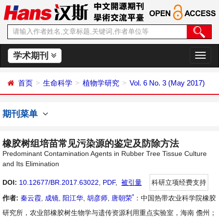
学术期刊
切
换
导
首页
生命科学
植物学研究
Vol. 6 No. 3 (May 2017)
航
期刊菜单
橡胶树组培苗常见污染源的鉴定及防除方法
Predominant Contamination Agents in Rubber Tree Tissue Culture
and Its Elimination
DOI:
10.12677/BR.2017.63022
,
PDF
,
被引量
科研立项经费支持
*
作者:
秦云霞
,
成镜
,
阳江华
,
胡彦师
,
唐朝荣
：中国热带农业科学院橡胶
研究所，农业部橡胶树生物学与遗传资源利用重点实验室，海南 儋州；