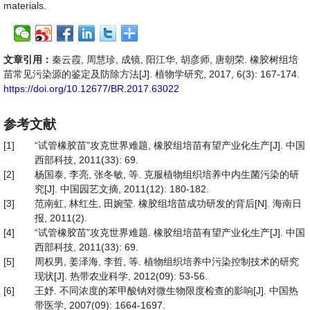
materials.
文章引用：
秦云霞, 周慧珍, 成镜, 阳江华, 胡彦师, 唐朝荣. 橡胶树组培
苗常见污染源的鉴定及防除方法[J]. 植物学研究, 2017, 6(3): 167-174.
https://doi.org/10.12677/BR.2017.63022
参考文献
[1]
“试管橡胶苗”攻克世界难题, 橡胶组培苗有望产业化生产[J]. 中国
西部科技, 2011(33): 69.
[2]
杨国泰, 李亮, 张冬敏, 等. 克服植物组织培养中内生菌污染的研
究[J]. 中国园艺文摘, 2011(12): 180-182.
[3]
范南虹, 林红生, 田婉莹. 橡胶组培苗成功研发的背后[N]. 海南日
报, 2011(2).
[4]
“试管橡胶苗”攻克世界难题. 橡胶组培苗有望产业化生产[J]. 中国
西部科技, 2011(33): 69.
[5]
周权男, 姜泽海, 李哲, 等. 植物组织培养中污染控制技术的研究
现状[J]. 热带农业科学, 2012(09): 53-56.
[6]
王妤. 不同浓度的苯甲酸钠对微生物限度检查的影响[J]. 中国热
带医学, 2007(09): 1664-1697.