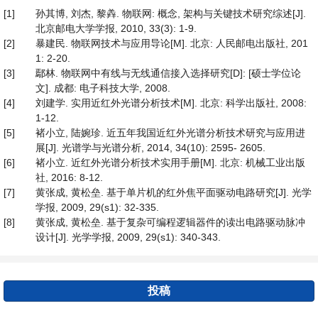
[1]
孙其博, 刘杰, 黎羴. 物联网: 概念, 架构与关键技术研究综述[J].
北京邮电大学学报, 2010, 33(3): 1-9.
[2]
暴建民. 物联网技术与应用导论[M]. 北京: 人民邮电出版社, 201
1: 2-20.
[3]
鄢林. 物联网中有线与无线通信接入选择研究[D]: [硕士学位论
文]. 成都: 电子科技大学, 2008.
[4]
刘建学. 实用近红外光谱分析技术[M]. 北京: 科学出版社, 2008:
1-12.
[5]
褚小立, 陆婉珍. 近五年我国近红外光谱分析技术研究与应用进
展[J]. 光谱学与光谱分析, 2014, 34(10): 2595- 2605.
[6]
褚小立. 近红外光谱分析技术实用手册[M]. 北京: 机械工业出版
社, 2016: 8-12.
[7]
黄张成, 黄松垒. 基于单片机的红外焦平面驱动电路研究[J]. 光学
学报, 2009, 29(s1): 32-335.
[8]
黄张成, 黄松垒. 基于复杂可编程逻辑器件的读出电路驱动脉冲
设计[J]. 光学学报, 2009, 29(s1): 340-343.
投稿