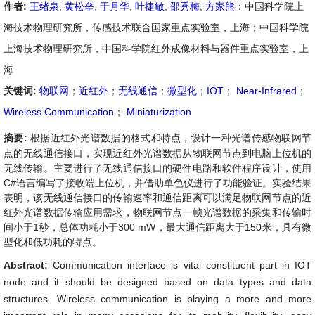
作者:
王绪泉
,
黄松垒
,
于月华
,
叶捷敏
,
邵秀梅
,
方家熊
：中国科学院上
海技术物理研究所，传感技术联合国家重点实验室，上海；中国科学院
上海技术物理研究所，中国科学院红外成像材料与器件重点实验室，上
海
关键词:
物联网
；
近红外
；
无线通信
；
微型化
；
IOT
；
Near-Infrared
；
Wireless Communication
；
Miniaturization
摘要:
根据近红外光谱数据的格式和特点，设计一种光谱传感物联网节
点的无线通信接口，实现近红外光谱数据从物联网节点到电脑上位机的
无线传输。主要进行了无线通信接口的硬件电路和软件程序设计，使用
C#语言编写了接收端上位机，并借助单色仪进行了功能验证。实验结果
表明，该无线通信接口的传输速率和通信距离可以满足物联网节点的近
红外光谱数据传输应用需求，物联网节点一帧光谱数据的采集和传输时
间小于1秒，总体功耗小于300 mW，最大通信距离大于150米，具有微
型化和低功耗的特点。
Abstract:
Communication interface is vital constituent part in IOT
node and it should be designed based on data types and data
structures. Wireless communication is playing a more and more