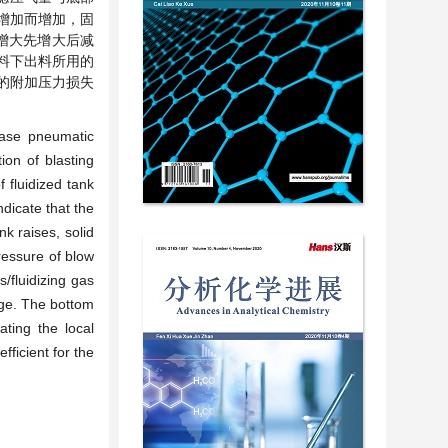
增加而增加，固
增大先增大后减
粉料下出料所用的
的附加压力损失
hase pneumatic
ion of blasting
 fluidized tank
ndicate that the
k raises, solid
ressure of blow
/fluidizing gas
arge. The bottom
ating the local
fficient for the