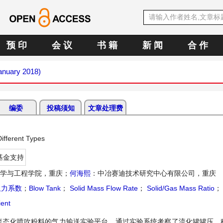
预 印
会 议
书 籍
新 闻
合 作
January 2018)
编委
投稿须知
文章处理费
ifferent Types
基金支持
学与工程学院，重庆；
何海熙
：中冶赛迪技术研究中心有限公司，重庆
阻力系数
；
Blow Tank
；
Solid Mass Flow Rate
；
Solid/Gas Mass Ratio
；
ient
流态化喷吹粉料的气力输送实验平台，通过实验系统考察了流化罐罐压、