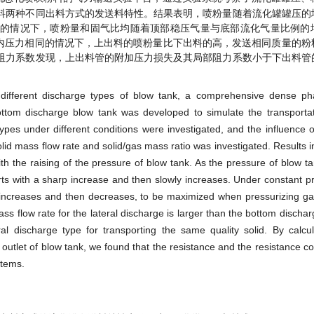
料两种不同出料方式的发送料特性。结果表明，喷粉量随着流化罐罐压的
定的情况下，喷粉量和固气比均随着顶部稳压气量与底部流化气量比例的
在罐内压力相同的情况下，上出料的喷粉量比下出料的高，发送相同质量的
阻力系数发现，上出料管的附加压力损失及其局部阻力系数小于下出料管
f different discharge types of blow tank, a comprehensive dense p
ttom discharge blow tank was developed to simulate the transportat
ypes under different conditions were investigated, and the influence of
olid mass flow rate and solid/gas mass ratio was investigated. Results i
th the raising of the pressure of blow tank. As the pressure of blow tan
rts with a sharp increase and then slowly increases. Under constant p
ly increases and then decreases, to be maximized when pressurizing gas
mass flow rate for the lateral discharge is larger than the bottom disch
l discharge type for transporting the same quality solid. By calcul
outlet of blow tank, we found that the resistance and the resistance coe
stems.