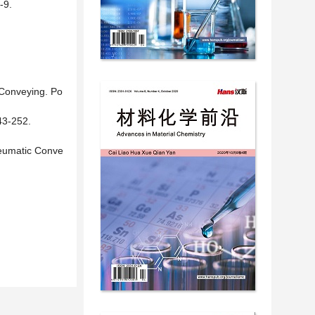
9.
c Conveying. Po
43-252.
Pneumatic Conve