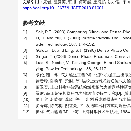
文章引用：
康岩, 温良英, 韩旭, 何海熙, 王海鹏, 洪小哲. 不同
https://doi.org/10.12677/HJCET.2018.81001
参考文献
[1]
Solt, P.E. (2003) Comparing Dilute- and Dense-Ph
[2]
Li, H. and Yuji, T. (2000) Particle Velocity and Con
wder Technology, 107, 144-152.
[3]
Geldart, D. and Ling, S.J. (1990) Dense Phase Con
[4]
Singer, T. (2003) Dense-Phase Pneumatic Conveying
[5]
Luis, S., Nestor, V., Klinzing George, E. and Shri
ying. Powder Technology, 138, 93-117.
[6]
杨伦, 谢一华. 气力输送工程[M]. 北京: 机械工业出版社,
[7]
徐贵玲, 陈晓平, 梁财, 等. 煤粉上出料式发送罐气力输送特性[J]
[8]
董卫宾. 上出料发料罐系统粉煤密相气力输送特性研究[D]:
[9]
梁财. 高压超浓相煤粉气力输送流动特性研究[D]: [博士学位
[10]
董卫宾, 郭晓镭, 龚欣, 等. 上出料系统粉煤密相气力输送特性
[11]
贺春辉, 陈先梅, 倪红亮, 等. 发送罐出料方式对煤粉高压密相
[12]
黄标. 气力输送[M]. 上海: 上海科学技术出版社, 1984.