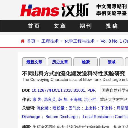
首 页
文 章
期 刊
投 稿
首页
工程技术
化学工程与技术
Vol. 8 No. 1 (
最新文章
历史文章
检索
领域
不同出料方式的流化罐发送料特性实验研究
The Conveying Characteristics of Blow Tank Discharge in D
DOI:
10.12677/HJCET.2018.81001
,
PDF
,
国家自然科学
作者:
康 岩
,
温良英
,
韩 旭
,
王海鹏
,
洪小哲
：重庆大学材料科
关键词:
流化罐
；
喷粉量
；
固气比
；
上出料
；
下出料
；
局部
Discharge
；
Bottom Discharge
；
Local Resistance Coeffic
摘要:
为研究不同出料方式流化罐发送粉料的特性，构建了