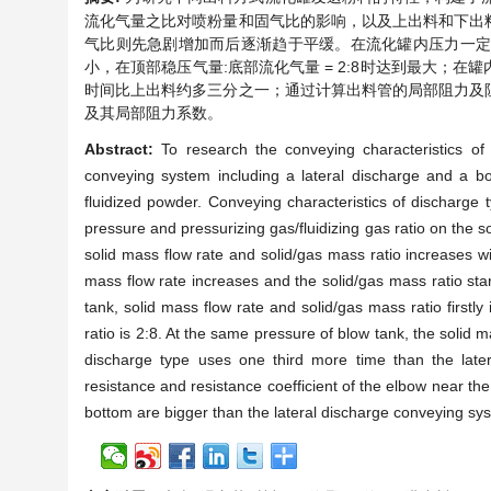
流化气量之比对喷粉量和固气比的影响，以及上出料和下出
气比则先急剧增加而后逐渐趋于平缓。在流化罐内压力一
小，在顶部稳压气量:底部流化气量 = 2:8时达到最大；
时间比上出料约多三分之一；通过计算出料管的局部阻力及
及其局部阻力系数。
Abstract:
To research the conveying characteristics o
conveying system including a lateral discharge and a bo
fluidized powder. Conveying characteristics of discharge t
pressure and pressurizing gas/fluidizing gas ratio on the s
solid mass flow rate and solid/gas mass ratio increases wi
mass flow rate increases and the solid/gas mass ratio sta
tank, solid mass flow rate and solid/gas mass ratio first
ratio is 2:8. At the same pressure of blow tank, the solid 
discharge type uses one third more time than the latera
resistance and resistance coefficient of the elbow near the 
bottom are bigger than the lateral discharge conveying sy