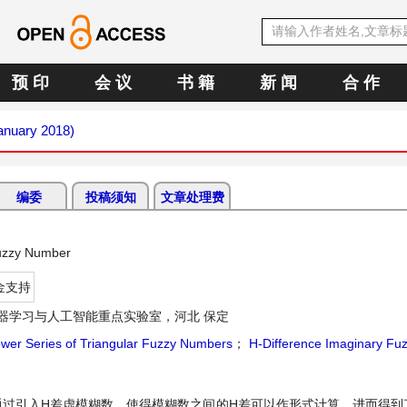
预 印
会 议
书 籍
新 闻
合 作
January 2018)
编委
投稿须知
文章处理费
Fuzzy Number
金支持
器学习与人工智能重点实验室，河北 保定
wer Series of Triangular Fuzzy Numbers
；
H-Difference Imaginary Fu
过引入H差虚模糊数，使得模糊数之间的H差可以作形式计算，进而得到