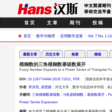
首 页
文 章
期 刊
投 稿
首页
数学与物理
应用数学进展
Vol. 7 No. 1 (
最新文章
历史文章
检索
领域
模糊数的三角模糊数幂级数展开
Fuzzy Number Expands to a Power Series of Triangular 
DOI:
10.12677/AAM.2018.71011
,
PDF
,
国家自然科学基
作者:
李洪亮
,
裴慧丽
：河北大学，数学与信息科学学院，机
关键词:
三角模糊数幂级数
；
H差虚模糊数
；
幂级数展开
；
Po
Power Series Expansion
摘要:
本文研究了模糊数表示成三角模糊数的幂级数问题。通