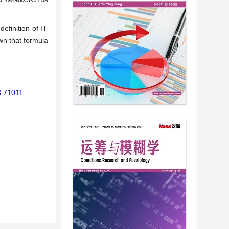
definition of H-
wn that formula
8.71011