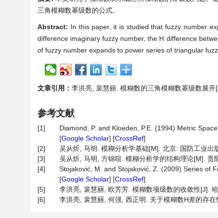
三角模糊数幂级数的公式。
Abstract:
In this paper, it is studied that fuzzy number e
difference imaginary fuzzy number, the H difference betwe
of fuzzy number expands to power series of triangular fuz
文章引用：
李洪亮, 裴慧丽. 模糊数的三角模糊数幂级数展开[J]. 应用
参考文献
[1]
Diamond, P. and Kloeden, P.E. (1994) Metric Space 
[
Google Scholar
] [
CrossRef
]
[2]
吴从炘, 马明. 模糊分析学基础[M]. 北京: 国防工业出版社
[3]
吴从炘, 马明, 方锦喧. 模糊分析学的结构理论[M]. 贵阳
[4]
Stojaković, M. and Stojaković, Z. (2009) Series of
[
Google Scholar
] [
CrossRef
]
[5]
李洪亮, 裴慧丽, 欧芳芳. 模糊数项级数的收敛性[J]. 哈尔滨商
[6]
李洪亮, 裴慧丽, 何强, 西正明. 关于模糊数H差的存在性的讨论[