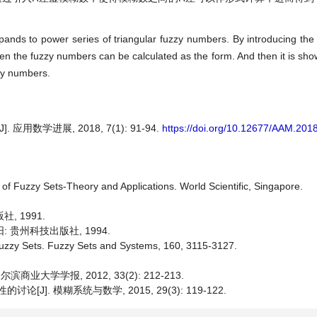
xpands to power series of triangular fuzzy numbers. By introducing the 
en the fuzzy numbers can be calculated as the form. And then it is sho
zy numbers.
数学进展, 2018, 7(1): 91-94.
https://doi.org/10.12677/AAM.201
of Fuzzy Sets-Theory and Applications. World Scientific, Singapore.
, 1991.
: 贵州科技出版社, 1994.
 Fuzzy Sets. Fuzzy Sets and Systems, 160, 3115-3127.
业大学学报, 2012, 33(2): 212-213.
J]. 模糊系统与数学, 2015, 29(3): 119-122.