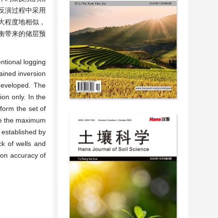
反演过程中采用
大程度地相似，
衡带来的储层预
ventional logging
rained inversion
 developed. The
on only. In the
 form the set of
eve the maximum
l established by
ck of wells and
ion accuracy of