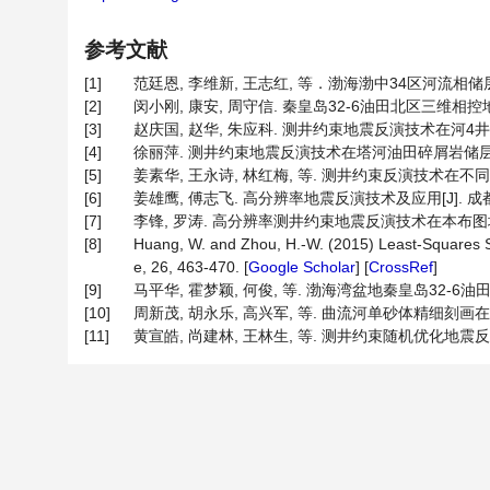
参考文献
[1]
范廷恩, 李维新, 王志红, 等．渤海渤中34区河流相储层预测与
[2]
闵小刚, 康安, 周守信. 秦皇岛32-6油田北区三维相控地质统计
[3]
赵庆国, 赵华, 朱应科. 测井约束地震反演技术在河4井复杂断块
[4]
徐丽萍. 测井约束地震反演技术在塔河油田碎屑岩储层预测中的应用[
[5]
姜素华, 王永诗, 林红梅, 等. 测井约束反演技术在不同类型沉积
[6]
姜雄鹰, 傅志飞. 高分辨率地震反演技术及应用[J]. 成都理工大
[7]
李锋, 罗涛. 高分辨率测井约束地震反演技术在本布图地区的应用
[8]
Huang, W. and Zhou, H.-W. (2015) Least-Squares Se
e, 26, 463-470. [
Google Scholar
] [
CrossRef
]
[9]
马平华, 霍梦颖, 何俊, 等. 渤海湾盆地秦皇岛32-6油田曲流
[10]
周新茂, 胡永乐, 高兴军, 等. 曲流河单砂体精细刻画在老油田
[11]
黄宣皓, 尚建林, 王林生, 等. 测井约束随机优化地震反演预测百