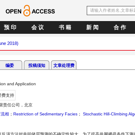
预 印
会 议
书 籍
新 闻
合 作
June 2018)
编委
投稿须知
文章处理费
ion and Application
经费支持
限责任公司，北京
河流相
；
Restriction of Sedimentary Facies
；
Stochastic Hill-Climbing Al
束反演方法对井间储层预测的不确定性较大。为了提高井网稀疏条件下测