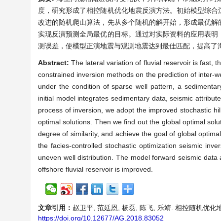
度，研究形成了相控随机优化地震反演方法。初始模型综合
改进的随机爬山算法，先从多个随机的解开始，形成最优解
实现反演预测全局最优的目标。通过对实际资料的应用表明
测误差，使模型正演地震与观测地震达到最佳匹配，提高了
Abstract:
The lateral variation of fluvial reservoir is fast,
constrained inversion methods on the prediction of inter-wel
under the condition of sparse well pattern, a sedimentar
initial model integrates sedimentary data, seismic attribu
process of inversion, we adopt the improved stochastic hill
optimal solutions. Then we find out the global optimal s
degree of similarity, and achieve the goal of global optimal
the facies-controlled stochastic optimization seismic inv
uneven well distribution. The model forward seismic data 
offshore fluvial reservoir is improved.
文章引用：
赵卫平, 范廷恩, 杨磊, 陈飞, 乐靖. 相控随机优化地震反
https://doi.org/10.12677/AG.2018.83052