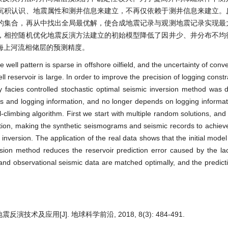
沉积认识、地震属性和测井信息来建立，不再仅依赖于测井信息来建立。
的集合，再从中找出全局最优解，使合成地震记录与观测地震记录实现最
，相控随机优化地震反演方法建立的初始模型降低了因井少、井分布不均
海上河流相储层的预测精度。
 the well pattern is sparse in offshore oilfield, and the uncertainty of con
l reservoir is large. In order to improve the precision of logging const
y facies controlled stochastic optimal seismic inversion method was
tes and logging information, and no longer depends on logging informati
-climbing algorithm. First we start with multiple random solutions, and
olution, making the synthetic seismograms and seismic records to achi
 inversion. The application of the real data shows that the initial mode
ersion method reduces the reservoir prediction error caused by the la
and observational seismic data are matched optimally, and the predict
演技术及应用[J]. 地球科学前沿, 2018, 8(3): 484-491.