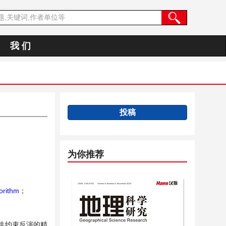
我 们
投稿
为你推荐
gorithm
；
井约束反演的精