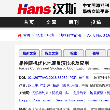
首 页
文 章
期 刊
投 稿
首页
地球与环境
地球科学前沿
Vol. 8 No. 3 (
最新文章
历史文章
检索
领域
相控随机优化地震反演技术及应用
Facies Constrained Stochastic Optimization Seismic Invers
DOI:
10.12677/AG.2018.83052
,
PDF
,
被引量
国家科技
*
作者:
赵卫平
,
范廷恩
,
杨磊
,
陈飞
,
乐靖
：中海油研究总院有
关键词:
沉积相约束
；
随机爬山法
；
测井约束
；
地震反演
；
Logging Constrained
；
Seismic Inversion
；
Fluvial Facies
摘要:
海上河流相储层横向变化快，井网稀疏，常规测井约