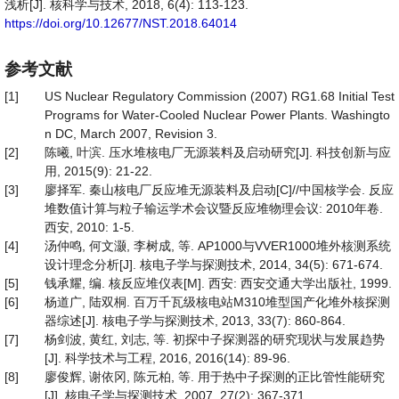
浅析[J]. 核科学与技术, 2018, 6(4): 113-123.
https://doi.org/10.12677/NST.2018.64014
参考文献
[1]
US Nuclear Regulatory Commission (2007) RG1.68 Initial Test
Programs for Water-Cooled Nuclear Power Plants. Washingto
n DC, March 2007, Revision 3.
[2]
陈曦, 叶滨. 压水堆核电厂无源装料及启动研究[J]. 科技创新与应
用, 2015(9): 21-22.
[3]
廖择军. 秦山核电厂反应堆无源装料及启动[C]//中国核学会. 反应
堆数值计算与粒子输运学术会议暨反应堆物理会议: 2010年卷.
西安, 2010: 1-5.
[4]
汤仲鸣, 何文灏, 李树成, 等. AP1000与VVER1000堆外核测系统
设计理念分析[J]. 核电子学与探测技术, 2014, 34(5): 671-674.
[5]
钱承耀, 编. 核反应堆仪表[M]. 西安: 西安交通大学出版社, 1999.
[6]
杨道广, 陆双桐. 百万千瓦级核电站M310堆型国产化堆外核探测
器综述[J]. 核电子学与探测技术, 2013, 33(7): 860-864.
[7]
杨剑波, 黄红, 刘志, 等. 初探中子探测器的研究现状与发展趋势
[J]. 科学技术与工程, 2016, 2016(14): 89-96.
[8]
廖俊辉, 谢依冈, 陈元柏, 等. 用于热中子探测的正比管性能研究
[J]. 核电子学与探测技术, 2007, 27(2): 367-371.