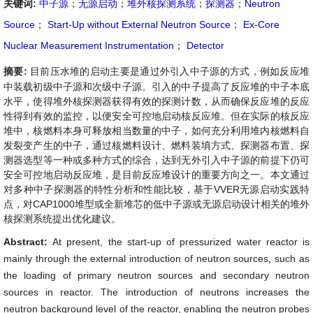
关键词:
中子源
；
无源启动
；
堆外核探测系统
；
探测器
；
Neutron
Source
；
Start-Up without External Neutron Source
；
Ex-Core
Nuclear Measurement Instrumentation
；
Detector
摘要:
目前压水堆的启动主要是通过外引入中子源的方式，例如反应堆
中装载初级中子源和次级中子源。引入的中子提高了反应堆的中子本底
水平，使得堆外核探测器获得有效的探测计数，从而确保反应堆的反应
性得到有效的监控，以便安全可控地启动核反应堆。但在实际的核反应
堆中，核燃料本身可释放相当数量的中子，如何充分利用堆内核燃料自
发裂变产生的中子，通过核燃料设计、燃料装填方式、探测器布置、探
测器选型等一种或多种方式的综合，达到无外引入中子源的前提下仍可
安全可控地启动反应堆，是目前反应堆设计的重要方向之一。本文通过
对多种中子探测器的特性分析和性能比较，基于VVER无源启动实践特
点，对CAP1000堆型或全新堆芯的低中子源或无源启动设计相关的堆外
核探测系统提出优化建议。
Abstract:
At present, the start-up of pressurized water reactor is
mainly through the external introduction of neutron sources, such as
the loading of primary neutron sources and secondary neutron
sources in reactor. The introduction of neutrons increases the
neutron background level of the reactor, enabling the neutron probes