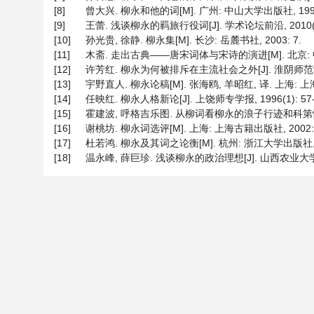
[8]
曾大兴. 柳永和他的词[M]. 广州: 中山大学出版社, 1990:
[9]
王蕾. 浅谈柳永的羁旅行役词[J]. 学术论坛前沿, 2010(5)
[10]
孙光贵, 徐静. 柳永集[M]. 长沙: 岳麓书社, 2003: 7.
[11]
木斋. 走出古典——唐宋词体与宋诗的演进[M]. 北京: 中
[12]
许芳红. 柳永为何被排斥在主流社会之外[J]. 淮阴师范学院学报
[13]
宇野直人. 柳永论稿[M]. 张海鸥, 羊昭红, 译. 上海: 上
[14]
任映红. 柳永人格新论[J]. 上饶师专学报, 1996(1): 57-
[15]
霍建波, 呼格吉乐图. 从柳词看柳永的浪子行迹和科第情结[J]
[16]
谢桃坊. 柳永词选评[M]. 上海: 上海古籍出版社, 2002: 
[17]
杜若鸿. 柳永及其词之论衡[M]. 杭州: 浙江大学出版社, 20
[18]
温永峰, 薛巨珍. 浅谈柳永的政治理想[J]. 山西农业大学学报(社