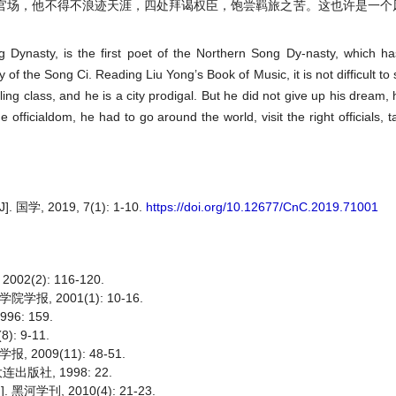
官场，他不得不浪迹天涯，四处拜谒权臣，饱尝羁旅之苦。这也许是一个
g Dynasty, is the first poet of the Northern Song Dy-nasty, which h
ory of the Song Ci. Reading Liu Yong’s Book of Music, it is not difficult to 
uling class, and he is a city prodigal. But he did not give up his dream
e officialdom, he had to go around the world, visit the right officials, ta
 2019, 7(1): 1-10.
https://doi.org/10.12677/CnC.2019.71001
(2): 116-120.
, 2001(1): 10-16.
6: 159.
: 9-11.
009(11): 48-51.
版社, 1998: 22.
刊, 2010(4): 21-23.