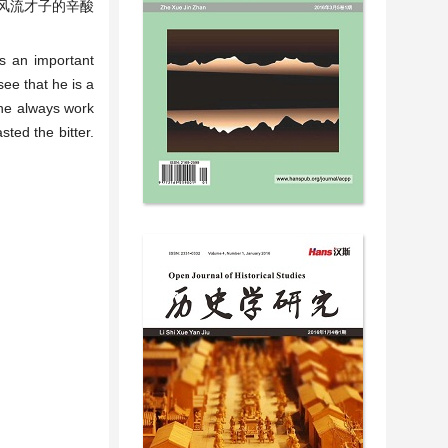
风流才子的辛酸
as an important
see that he is a
, he always work
sted the bitter.