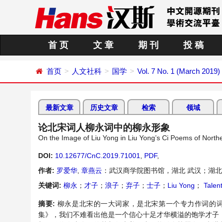
首 页
文 章
期 刊
投 稿
首页
人文社科
国学
Vol. 7 No. 1 (March 2019)
最新文章
历史文章
检索
领域
论北宋词人柳永词中的柳永形象
On the Image of Liu Yong in Liu Yong’s Ci Poems of Nort
DOI:
10.12677/CnC.2019.71001
,
PDF
,
作者:
罗爱华
,
章燕云
：武汉商学院图书馆，湖北 武汉；湖北
关键词:
柳永
；
才子
；
浪子
；
弃子
；
士子
；
Liu Yong
；
Talen
摘要:
柳永是北宋的一大词家，是北宋第一个专力作词的
集》，我们不难看出他是一个信心十足才华横溢的饱学才子