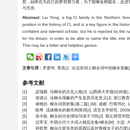
想，始终在为自己的梦想努力着，为了能够金榜题名，走进
与无奈。
Abstract:
Liu Yong, a big Ci family in the Northern Son
position in the history of Ci, and is a key figure in the hist
confident and talented scholar, but he is rejected by the r
for his dream, in order to be able to name the title, into th
This may be a bitter and helpless genius.
文章引用：
罗爱华, 章燕云. 论北宋词人柳永词中的柳永形象[J]. 国学,
参考文献
[1]
宓瑞新. 论柳永的文化人格[J]. 山西师大学报(社科版), 2002
[2]
张涤云. 论柳永现象的产生及其历史意义[J]. 浙江教育学院学报
[3]
谢桃坊. 柳永词赏析集(第二版) [M]. 成都: 巴蜀书社, 199
[4]
陈棽. 浅谈柳永的都市风情词[J]. 语言文学研究, 2009(8)
[5]
张今歌. 柳永的功名情结与浪子习性[J]. 商丘师范学院学报, 2
[6]
过常宝. 中国古代十大词人精品全集•柳永[M]. 大连: 大连出
[7]
孙哲慧. 柳永仕宦失意的原因以及对青楼女子的态度[J]. 黑河学