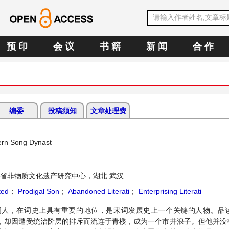
预 印
会 议
书 籍
新 闻
合 作
编委
投稿须知
文章处理费
hern Song Dynast
省非物质文化遗产研究中心，湖北 武汉
ted
；
Prodigal Son
；
Abandoned Literati
；
Enterprising Literati
词人，在词史上具有重要的地位，是宋词发展史上一个关键的人物。品
，却因遭受统治阶层的排斥而流连于青楼，成为一个市井浪子。但他并没