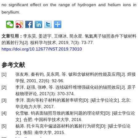
no significant effect on the range of hydrogen and helium ions in
beryllium.
文章引用：
李东昊, 姜进宇, 王继冰, 简永星. 氢氦离子辐照条件下铍材料
的溅射行为[J]. 核科学与技术, 2019, 7(3): 73-77.
https://doi.org/10.12677/NST.2019.73010
参考文献
[1]
张友寿, 秦有钧, 吴东周, 等. 铍和含铍材料的性能及应用[J]. 焊接
学报, 2001, 22(6): 92-96.
[2]
李洋, 赵强, 张峥, 等. 连续碳纤维增强碳化硅的辐照效应[J]. 原子
核物理评论, 2017(3): 370-374.
[3]
李洋. 面向等粒子材料的溅射率研究[D]: [硕士学位论文]. 北京:
华北电力大学, 2017.
[4]
化雪敏. 钨表面辐照导致的溅射问题的理论研究[D]: [硕士学位论
文]. 合肥: 中国科学技术大学, 2016.
[5]
杨涛. 托卡马克中偏滤器材料的溅射行为研究[D]: [硕士学位论
文]. 衡阳: 南华大学, 2015.