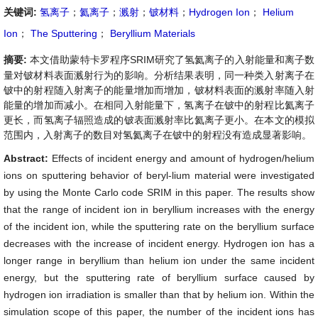
关键词:
氢离子
；
氦离子
；
溅射
；
铍材料
；
Hydrogen Ion
；
Helium
Ion
；
The Sputtering
；
Beryllium Materials
摘要:
本文借助蒙特卡罗程序SRIM研究了氢氦离子的入射能量和离子数
量对铍材料表面溅射行为的影响。分析结果表明，同一种类入射离子在
铍中的射程随入射离子的能量增加而增加，铍材料表面的溅射率随入射
能量的增加而减小。在相同入射能量下，氢离子在铍中的射程比氦离子
更长，而氢离子辐照造成的铍表面溅射率比氦离子更小。在本文的模拟
范围内，入射离子的数目对氢氦离子在铍中的射程没有造成显著影响。
Abstract:
Effects of incident energy and amount of hydrogen/helium
ions on sputtering behavior of beryl-lium material were investigated
by using the Monte Carlo code SRIM in this paper. The results show
that the range of incident ion in beryllium increases with the energy
of the incident ion, while the sputtering rate on the beryllium surface
decreases with the increase of incident energy. Hydrogen ion has a
longer range in beryllium than helium ion under the same incident
energy, but the sputtering rate of beryllium surface caused by
hydrogen ion irradiation is smaller than that by helium ion. Within the
simulation scope of this paper, the number of the incident ions has