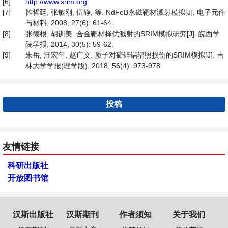
[6]
http://www.srim.org
[7]
雒哲廷, 张敏刚, 伍静, 等. NdFeB永磁靶材溅射模拟[J]. 电子元件
与材料, 2008, 27(6): 61-64.
[8]
张德根, 胡训美. 合金靶材择优溅射的SRIM模拟研究[J]. 皖西学
院学报, 2014, 30(5): 59-62.
[9]
朱岳, 汪宏年, 赵广义. 质子对碲锌镉辐照损伤的SRIM模拟[J]. 吉
林大学学报(理学版), 2018, 56(4): 973-978.
投稿
友情链接
科研出版社
开放图书馆
汉斯出版社
汉斯期刊
作者须知
关于我们