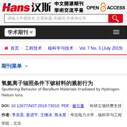
学术期刊
切
换
导
首页
工程技术
核科学与技术
Vol. 7 No. 3 (July 2019)
航
期刊菜单
氢氦离子辐照条件下铍材料的溅射行为
Sputtering Behavior of Beryllium Materials Irradiated by Hydrogen-
Helium Ions
DOI:
10.12677/NST.2019.73010
,
PDF
,
被引量
科研立项经费支持
作者:
李东昊
,
姜进宇
,
王继冰
,
简永星
：华北电力大学，核科学与工程
学院，北京