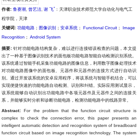
*
作者:
鲁赛潮
,
曾艺洁
,
谢 飞
：天津职业技术师范大学自动化与电气工
程学院，天津
关键词:
功能电路
；
图像识别
；
安卓系统
；
Functional Circuit
；
Image
Recognition
；
Android System
摘要:
针对功能电路结构复杂，难以进行连接错误检查的问题，本文提
出了一种基于图像识别技术的面包板功能电路智能自动检测识别系统。
该系统通过智能手机采集功能电路的图像信息，利用数字图像处理技术
对功能电路图像中的面包板、元器件和元器件的连接方式进行自动识
别。通过开发该系统的安卓应用程序，将该系统与智能手机结合，可以
实现便捷快速的功能电路自动检测、识别和纠错。实际应用测试显示，
该系统能够自动识别出功能电路中各项元器件及元器件之间的连接关
系，并能够实时分析和诊断功能电路，检测功能电路中的线路异常。
Abstract:
For the problem that the function circuit structure is
complex to check the connection error, this paper presents an
intelligent automatic detection and recognition system of breadboard
function circuit based on image recognition technology. The system