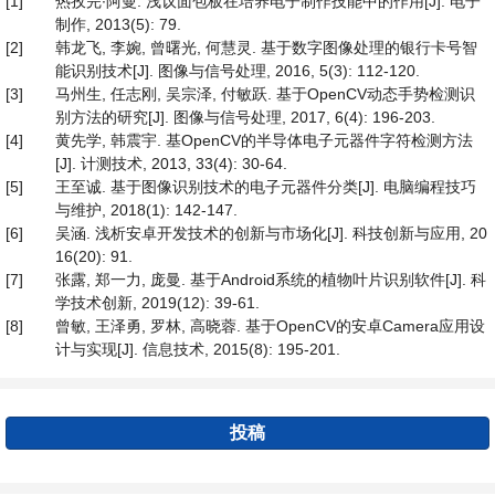
[1]
热孜完∙阿曼. 浅议面包板在培养电子制作技能中的作用[J]. 电子
制作, 2013(5): 79.
[2]
韩龙飞, 李婉, 曾曙光, 何慧灵. 基于数字图像处理的银行卡号智
能识别技术[J]. 图像与信号处理, 2016, 5(3): 112-120.
[3]
马州生, 任志刚, 吴宗泽, 付敏跃. 基于OpenCV动态手势检测识
别方法的研究[J]. 图像与信号处理, 2017, 6(4): 196-203.
[4]
黄先学, 韩震宇. 基OpenCV的半导体电子元器件字符检测方法
[J]. 计测技术, 2013, 33(4): 30-64.
[5]
王至诚. 基于图像识别技术的电子元器件分类[J]. 电脑编程技巧
与维护, 2018(1): 142-147.
[6]
吴涵. 浅析安卓开发技术的创新与市场化[J]. 科技创新与应用, 20
16(20): 91.
[7]
张露, 郑一力, 庞曼. 基于Android系统的植物叶片识别软件[J]. 科
学技术创新, 2019(12): 39-61.
[8]
曾敏, 王泽勇, 罗林, 高晓蓉. 基于OpenCV的安卓Camera应用设
计与实现[J]. 信息技术, 2015(8): 195-201.
投稿