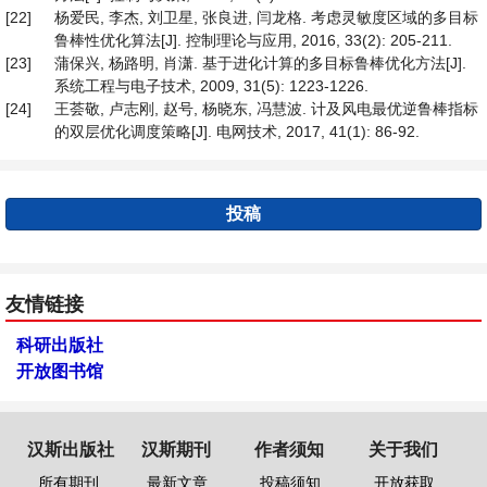
[22]
杨爱民, 李杰, 刘卫星, 张良进, 闫龙格. 考虑灵敏度区域的多目标
鲁棒性优化算法[J]. 控制理论与应用, 2016, 33(2): 205-211.
[23]
蒲保兴, 杨路明, 肖潇. 基于进化计算的多目标鲁棒优化方法[J].
系统工程与电子技术, 2009, 31(5): 1223-1226.
[24]
王荟敬, 卢志刚, 赵号, 杨晓东, 冯慧波. 计及风电最优逆鲁棒指标
的双层优化调度策略[J]. 电网技术, 2017, 41(1): 86-92.
投稿
友情链接
科研出版社
开放图书馆
汉斯出版社
汉斯期刊
作者须知
关于我们
所有期刊
最新文章
投稿须知
开放获取