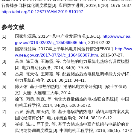
行鲁棒多目标优化调度模型[J]. 应用数学进展, 2019, 8(10): 1675-1687.
https://doi.org/10.12677/AAM.2019.810197
参考文献
[1]
国家能源局. 2015年风电产业发展情况[EB/OL].
http://www.nea.
gov.cn/2016-02/02/c_135066586.htm
, 2016-02-02.
[2]
国家能源局. 2017年上半年风电并网运行情况[EB/OL].
http://ww
w.nea.gov.cn/2017-07/24/c_136468307.htm
, 2016-07-27.
[3]
吕泉, 陈天佑, 王海霞, 等. 含储热的电力系统电热综合调度模型
[J]. 电力自动化设备, 2014, 34(5): 79-85.
[4]
吕泉, 陈天佑, 王海霞, 等. 配置储热后热电机组调峰能力分析[J].
电力系统自动化, 2014, 38(11): 34-41.
[5]
陈天佑. 基于储热的热电厂消纳风电方案研究[D]: [硕士学位论
文]. 大连: 大连理工大学, 2014.
[6]
徐飞, 闵勇, 陈磊, 等. 包含大容量储热的电-热联合系统[J]. 中国
电机工程学报, 2014, 34(29): 5063-5072.
[7]
吕泉, 姜浩, 陈天佑, 等. 基于电锅炉的热电厂消纳风电方案及其
国民经济评价[J]. 电力系统自动化, 2014, 38(1): 6-12.
[8]
崔杨, 陈志, 严干贵, 等. 基于含储热热电联产机组与电锅炉的弃
风消纳协调调度模型[J]. 中国电机工程学报, 2016, 36(15): 4072