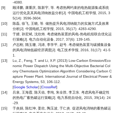
-4080.
[9]
顾泽鹏, 康重庆, 陈新宇, 等. 考虑热网约束的电热能源集成系统
运行优化及其风电消纳效益分析[J]. 中国电机工程学报, 2015, 3
5(14): 3596-3604.
[10]
陈磊, 徐飞, 王晓, 等. 储热提升风电消纳能力的实施方式及效果
分析[J]. 中国电机工程学报, 2015, 35(17): 4283-4290.
[11]
于婧, 孙宏斌, 沈欣炜. 考虑储热装置的风电-热电机组联合优化运
行策略[J]. 电力自动化设备, 2017, 37(6): 139-145.
[12]
卢志刚, 隋玉珊, 冯涛, 李学平, 赵号. 考虑储热装置与碳捕集设备
的风电消纳低碳经济调度[J]. 电工技术学报, 2016, 31(17): 41-5
1.
[13]
Lu, Z., Feng, T. and Li, X.P. (2013) Low-Carbon Emission/Eco
nomic Power Dispatch Using the Multi-Objective Bacterial Col
ony Chemotaxis Optimization Algorithm Considering Carbon C
apture Power Plant. International Journal of Electrical Power &
Energy Systems, 53, 106-112.
[
Google Scholar
] [
CrossRef
]
[14]
吕泉, 王海霞, 陈天佑, 李纯, 朱全胜, 李卫东. 考虑风电不确定性
的热电厂蓄热罐运行策略[J]. 电力系统自动化, 2015, 39(14): 24
-29.
[15]
于炎娟, 陈红坤, 姜欣, 陶玉波, 于仁炎. 促进风电消纳的蓄热罐运