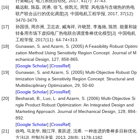
行策略[J]. 电力系统自动化, 2017, 41(7): 37-43.
[16]
戴远航, 陈磊, 闵勇, 徐飞, 侯凯元, 周莹. 风电场与含储热的热电
联产联合运行的优化调度[J]. 中国电机工程学报, 2017, 37(12):
3470-3479.
[17]
孙国强, 周亦洲, 卫志农, 臧海祥, 许晓慧, 李逸驰, 陈胜. 能量和旋
转备用市场下虚拟电厂热电联合调度鲁棒优化模型[J]. 中国电机
工程学报, 2017(11): 64-74+313.
[18]
Gunawan, S. and Azarm, S. (2005) A Feasibility Robust Optimi
zation Method Using Sensitivity Region Concept. Journal of M
echanical Design, 127, 858-865.
[
Google Scholar
] [
CrossRef
]
[19]
Gunawan, S. and Azarm, S. (2005) Multi-Objective Robust Op
timization Using a Sensitivity Region Concept. Structural and
Multidisciplinary Optimization, 29, 50-60.
[
Google Scholar
] [
CrossRef
]
[20]
Besharati, B., Luo, L. and Azarm, S. (2006) Multi-Objective Si
ngle Product Robust Optimization: An Integrated Design and
Marketing Approach. Journal of Mechanical Design, 128, 884-
892.
[
Google Scholar
] [
CrossRef
]
[21]
徐鸣, 马龙华, 顾江萍, 黄跃进, 沈希. 一种改进的鲁棒多目标优化
方法[J]. 控制与决策, 2013, 28(8): 1178-1182.