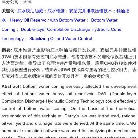
津分公司，天津
关键词:
底水稠油油藏
；
底水锥进
；
双层完井排液压锥技术
；
稳油控
水
；
Heavy Oil Reservoir with Bottom Water
；
Bottom Water
Coning
；
Double-layer Completion Discharge Hydraulic Cone
Technology
；
Stabilizing Oil and Water Control
摘要:
底水锥进严重影响底水稠油油藏开发效果。双层完井排液压锥
(DWL)技术能够有效控制底水锥进。笔者在该技术的理论假设基础上引
入达西定律，推导出了合理油井产量和排水量。应用CMG数模软件对
其机理模型进行分析，结果表明DWL技术具有显著的稳油控水能力。该
研究对海上底水稠油油藏的高效开发具有一定的参考价值。
Abstract:
Bottom water coning seriously affected the development
effect of bottom water heavy oil reser-voir. DWL (Double-layer
Completion Discharge Hydraulic Coning Technology) could effectively
control of bottom water coning. On the basis of the theoretical
assumptions of this technique, Darcy’s law was introduced, rational
oil well yield and drainage rate were derived. At the same time, CMG
numerical simulation software was used for analyzing its mechanism