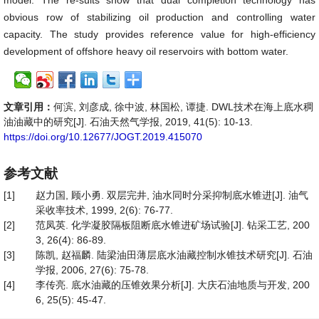
model. The re-sults show that dual completion technology has
obvious row of stabilizing oil production and controlling water
capacity. The study provides reference value for high-efficiency
development of offshore heavy oil reservoirs with bottom water.
文章引用：
何滨, 刘彦成, 徐中波, 林国松, 谭捷. DWL技术在海上底水稠
油油藏中的研究[J]. 石油天然气学报, 2019, 41(5): 10-13.
https://doi.org/10.12677/JOGT.2019.415070
参考文献
[1]
赵力国, 顾小勇. 双层完井, 油水同时分采抑制底水锥进[J]. 油气
采收率技术, 1999, 2(6): 76-77.
[2]
范凤英. 化学凝胶隔板阻断底水锥进矿场试验[J]. 钻采工艺, 200
3, 26(4): 86-89.
[3]
陈凯, 赵福麟. 陆梁油田薄层底水油藏控制水锥技术研究[J]. 石油
学报, 2006, 27(6): 75-78.
[4]
李传亮. 底水油藏的压锥效果分析[J]. 大庆石油地质与开发, 200
6, 25(5): 45-47.