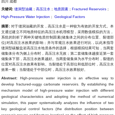
四川 成都
关键词:
缝洞型油藏
；
高压注水
；
地质因素
；
Fractured Reservoirs
；
High-Pressure Water Injection
；
Geological Factors
摘要:
对于缝洞油藏的开发，高压注水是一种较为有效的开发方式。本
文通过建立不同地质特征的高压注水机理模型，采用数值模拟的方法，
系统的剖析了两种关键地质控制因素(储集体之间的分布位置、裂缝部
位)对高压注水效果的影响；并与常规注水效果进行对比，以此来指导
缝洞型碳酸盐岩高压注水地质条件的选择，根据模拟结果可知，当两套
储集体分布为侧上分布时，高压注水无效；第二套储集体越接近第一套
储集体下部，高压注水效果越好。当两套储集体为水平分布时，裂缝的
位置对高压注水效果有影响。当裂缝处于高部位和低部位时，高压注水
效果一般；当裂缝处于中部位时，高压注水效果较好。
Abstract:
High-pressure water injection is an effective way to
develop fractured-vuggy carbonate reservoirs. By establishing the
mechanism model of high-pressure water injection with different
geological characteristics and adopting the method of numerical
simulation, this paper systematically analyzes the influence of two
key geological control factors (the distribution position between