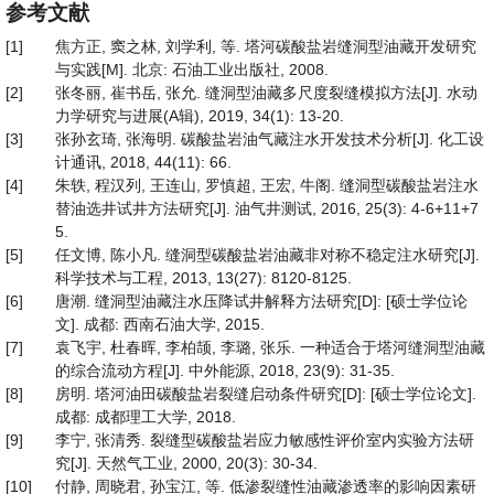
参考文献
[1]
焦方正, 窦之林, 刘学利, 等. 塔河碳酸盐岩缝洞型油藏开发研究
与实践[M]. 北京: 石油工业出版社, 2008.
[2]
张冬丽, 崔书岳, 张允. 缝洞型油藏多尺度裂缝模拟方法[J]. 水动
力学研究与进展(A辑), 2019, 34(1): 13-20.
[3]
张孙玄琦, 张海明. 碳酸盐岩油气藏注水开发技术分析[J]. 化工设
计通讯, 2018, 44(11): 66.
[4]
朱轶, 程汉列, 王连山, 罗慎超, 王宏, 牛阁. 缝洞型碳酸盐岩注水
替油选井试井方法研究[J]. 油气井测试, 2016, 25(3): 4-6+11+7
5.
[5]
任文博, 陈小凡. 缝洞型碳酸盐岩油藏非对称不稳定注水研究[J].
科学技术与工程, 2013, 13(27): 8120-8125.
[6]
唐潮. 缝洞型油藏注水压降试井解释方法研究[D]: [硕士学位论
文]. 成都: 西南石油大学, 2015.
[7]
袁飞宇, 杜春晖, 李柏颉, 李璐, 张乐. 一种适合于塔河缝洞型油藏
的综合流动方程[J]. 中外能源, 2018, 23(9): 31-35.
[8]
房明. 塔河油田碳酸盐岩裂缝启动条件研究[D]: [硕士学位论文].
成都: 成都理工大学, 2018.
[9]
李宁, 张清秀. 裂缝型碳酸盐岩应力敏感性评价室内实验方法研
究[J]. 天然气工业, 2000, 20(3): 30-34.
[10]
付静, 周晓君, 孙宝江, 等. 低渗裂缝性油藏渗透率的影响因素研