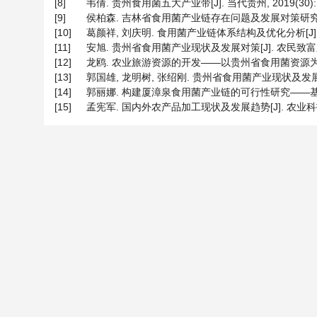
[8]
韦倩. 贵州食用菌五大产业带[J]. 当代贵州, 2019(30): 3
[9]
侯柏森. 吉林省食用菌产业链存在问题及发展对策研究[D]: 
[10]
葛颜祥, 刘庆明. 食用菌产业链体系结构及优化分析[J]. 农业经
[11]
安旭. 贵州省食用菌产业现状及发展对策[J]. 农民致富之友, 
[12]
龙鸥. 农业旅游资源的开发——以贵州省食用菌资源为例[J]. 中
[13]
郭国雄, 龙明树, 张绍刚. 贵州省食用菌产业现状及发展对策[J].
[14]
郭丽娜. 构建厦漳泉食用菌产业链的可行性研究——基于同城化背景
[15]
孟宪军. 国内外农产品加工现状及发展趋势[J]. 农业科技与装备