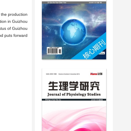
, the production
ution in Guizhou
atus of Guizhou
nd puts forward