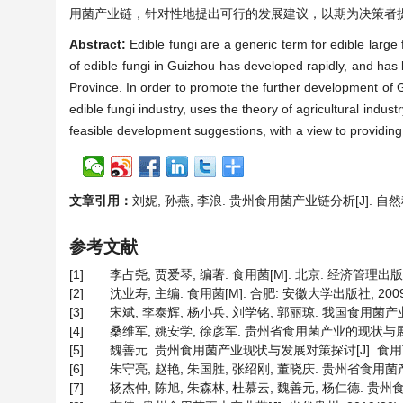
用菌产业链，针对性地提出可行的发展建议，以期为决策者
Abstract:
Edible fungi are a generic term for edible large
of edible fungi in Guizhou has developed rapidly, and has b
Province. In order to promote the further development of G
edible fungi industry, uses the theory of agricultural ind
feasible development suggestions, with a view to providing
文章引用：
刘妮, 孙燕, 李浪. 贵州食用菌产业链分析[J]. 自然科学, 
参考文献
[1]
李占尧, 贾爱琴, 编著. 食用菌[M]. 北京: 经济管理出版社
[2]
沈业寿, 主编. 食用菌[M]. 合肥: 安徽大学出版社, 2009
[3]
宋斌, 李泰辉, 杨小兵, 刘学铭, 郭丽琼. 我国食用菌产业技术
[4]
桑维军, 姚安学, 徐彦军. 贵州省食用菌产业的现状与展望[J]. 种
[5]
魏善元. 贵州食用菌产业现状与发展对策探讨[J]. 食用菌, 20
[6]
朱守亮, 赵艳, 朱国胜, 张绍刚, 董晓庆. 贵州省食用菌产业现
[7]
杨杰仲, 陈旭, 朱森林, 杜慕云, 魏善元, 杨仁德. 贵州食