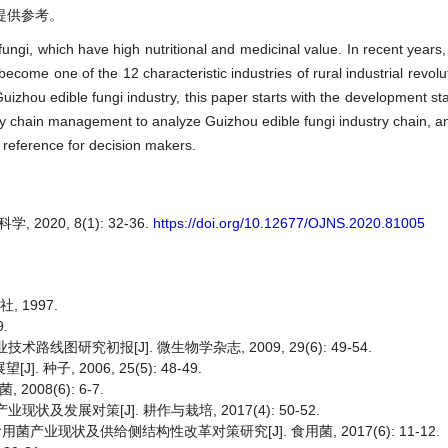
提供参考。
 fungi, which have high nutritional and medicinal value. In recent years
ecome one of the 12 characteristic industries of rural industrial revol
uizhou edible fungi industry, this paper starts with the development st
ustry chain management to analyze Guizhou edible fungi industry chain, a
 reference for decision makers.
2020, 8(1): 32-36.
https://doi.org/10.12677/OJNS.2020.81005
, 1997.
.
路线图研究初报[J]. 微生物学杂志, 2009, 29(6): 49-54.
子, 2006, 25(5): 48-49.
08(6): 6-7.
状及发展对策[J]. 耕作与栽培, 2017(4): 50-52.
用菌产业现状及供给侧结构性改革对策研究[J]. 食用菌, 2017(6): 11-12.