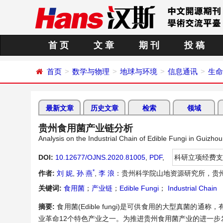
首 页
文 章
期 刊
投 稿
首页
数学与物理
地球与环境
信息通讯
生命
最新文章
历史文章
检索
领域
贵州食用菌产业链分析
Analysis on the Industrial Chain of Edible Fungi in Guizhou
DOI:
10.12677/OJNS.2020.81005
,
PDF
,
科研立项经费支
*
作者:
刘 妮
,
孙 燕
,
李 浪
：贵州科学院山地资源研究所，贵州
关键词:
食用菌
；
产业链
；
Edible Fungi
；
Industrial Chain
摘要:
食用菌(Edible fungi)是可供食用的大型真
业革命12个特色产业之一。为推进贵州食用菌产业的进一