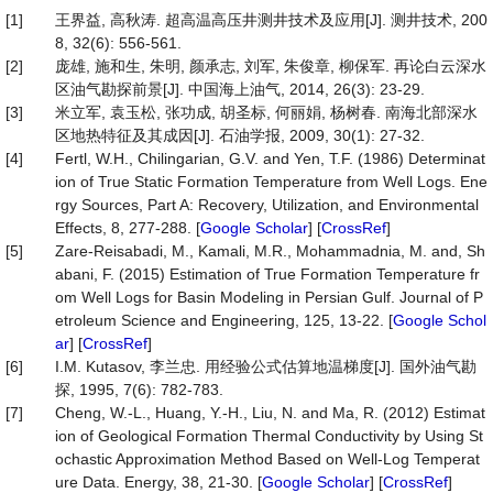
[1]
王界益, 高秋涛. 超高温高压井测井技术及应用[J]. 测井技术, 200
8, 32(6): 556-561.
[2]
庞雄, 施和生, 朱明, 颜承志, 刘军, 朱俊章, 柳保军. 再论白云深水
区油气勘探前景[J]. 中国海上油气, 2014, 26(3): 23-29.
[3]
米立军, 袁玉松, 张功成, 胡圣标, 何丽娟, 杨树春. 南海北部深水
区地热特征及其成因[J]. 石油学报, 2009, 30(1): 27-32.
[4]
Fertl, W.H., Chilingarian, G.V. and Yen, T.F. (1986) Determinat
ion of True Static Formation Temperature from Well Logs. Ene
rgy Sources, Part A: Recovery, Utilization, and Environmental
Effects, 8, 277-288. [
Google Scholar
] [
CrossRef
]
[5]
Zare-Reisabadi, M., Kamali, M.R., Mohammadnia, M. and, Sh
abani, F. (2015) Estimation of True Formation Temperature fr
om Well Logs for Basin Modeling in Persian Gulf. Journal of P
etroleum Science and Engineering, 125, 13-22. [
Google Schol
ar
] [
CrossRef
]
[6]
I.M. Kutasov, 李兰忠. 用经验公式估算地温梯度[J]. 国外油气勘
探, 1995, 7(6): 782-783.
[7]
Cheng, W.-L., Huang, Y.-H., Liu, N. and Ma, R. (2012) Estimat
ion of Geological Formation Thermal Conductivity by Using St
ochastic Approximation Method Based on Well-Log Temperat
ure Data. Energy, 38, 21-30. [
Google Scholar
] [
CrossRef
]