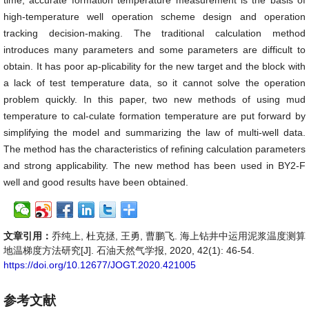
time, accurate formation temperature measurement is the basis of
high-temperature well operation scheme design and operation
tracking decision-making. The traditional calculation method
introduces many parameters and some parameters are difficult to
obtain. It has poor ap-plicability for the new target and the block with
a lack of test temperature data, so it cannot solve the operation
problem quickly. In this paper, two new methods of using mud
temperature to cal-culate formation temperature are put forward by
simplifying the model and summarizing the law of multi-well data.
The method has the characteristics of refining calculation parameters
and strong applicability. The new method has been used in BY2-F
well and good results have been obtained.
文章引用：
乔纯上, 杜克拯, 王勇, 曹鹏飞. 海上钻井中运用泥浆温度测算
地温梯度方法研究[J]. 石油天然气学报, 2020, 42(1): 46-54.
https://doi.org/10.12677/JOGT.2020.421005
参考文献