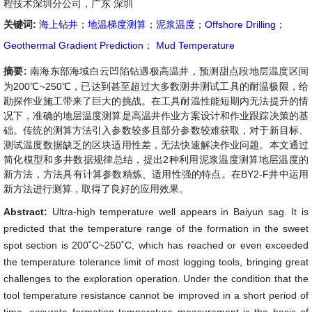
程技术深圳分公司，广东 深圳
关键词:
海上钻井
；
地温梯度测算
；
泥浆温度
；
Offshore Drilling
；
Geothermal Gradient Prediction
；
Mud Temperature
摘要:
南海东部海域白云凹陷钻遇极高温井，预测甜点段地层温度区间
为200℃~250℃，已达到甚至超过大多数测井测试工具的耐温极限，给
勘探作业施工带来了巨大的挑战。在工具耐温性能短期内无法提升的情
况下，准确的地层温度测算是高温井作业方案设计和作业跟踪决策的基
础。传统的测算方法引入参数较多且部分参数较难获取，对于新目标、
测试温度数据缺乏的区块适用性差，无法快速解决作业问题。本文通过
简化模型和多井数据规律总结，提出2种利用泥浆温度测算地层温度的
新方法，方法具有计算参数精炼、适用性强的特点。在BY2-F井中运用
新方法进行测算，取得了良好的应用效果。
Abstract:
Ultra-high temperature well appears in Baiyun sag. It is
predicted that the temperature range of the formation in the sweet
spot section is 200˚C~250˚C, which has reached or even exceeded
the temperature tolerance limit of most logging tools, bringing great
challenges to the exploration operation. Under the condition that the
tool temperature resistance cannot be improved in a short period of