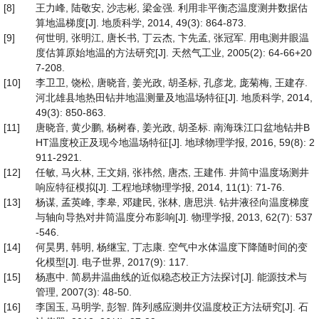
[8]
王力峰, 陆敬安, 沙志彬, 梁金强. 利用非平衡态温度测井数据估
算地温梯度[J]. 地质科学, 2014, 49(3): 864-873.
[9]
何世明, 张明江, 唐长书, 丁云杰, 卞先孟, 张冠军. 用电测井眼温
度估算原始地温的方法研究[J]. 天然气工业, 2005(2): 64-66+20
7-208.
[10]
李卫卫, 饶松, 唐晓音, 姜光政, 胡圣标, 孔彦龙, 庞菊梅, 王建存.
河北雄县地热田钻井地温测量及地温场特征[J]. 地质科学, 2014,
49(3): 850-863.
[11]
唐晓音, 黄少鹏, 杨树春, 姜光政, 胡圣标. 南海珠江口盆地钻井B
HT温度校正及现今地温场特征[J]. 地球物理学报, 2016, 59(8): 2
911-2921.
[12]
任敏, 马火林, 王文娟, 张祎然, 唐杰, 王建伟. 井筒中温度场测井
响应特征模拟[J]. 工程地球物理学报, 2014, 11(1): 71-76.
[13]
杨谋, 孟英峰, 李皋, 邓建民, 张林, 唐思洪. 钻井液径向温度梯度
与轴向导热对井筒温度分布影响[J]. 物理学报, 2013, 62(7): 537
-546.
[14]
何昊男, 韩明, 杨继宝, 丁志康. 空气中水体温度下降随时间的变
化模型[J]. 电子世界, 2017(9): 117.
[15]
杨惠中. 简易井温曲线的近似稳态校正方法探讨[J]. 能源技术与
管理, 2007(3): 48-50.
[16]
李国玉, 马明学, 彭智. 阵列感应测井仪温度校正方法研究[J]. 石