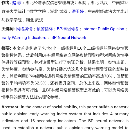
作者:
赵 琼
：湖北经济学院信息管理与统计学院，湖北 武汉；中南财经
政法大学统计与数学学院，湖北 武汉；
潘玉婷
：中南财经政法大学统计
与数学学院，湖北 武汉
关键词:
网络舆情
；
预警指标
；
BP神经网络
；
Internet Public Opinion
；
Early Warning Indicators
；
BP Neural Network
摘要:
本文首先构建了包含4个一级指标和16个二级指标的网络舆情预
警指标体系，然后利用BP神经网络建立网络舆情预警模型对网络舆情事
件进行等级预警，并对该模型进行了实证分析。结果表明，舆情主题、
舆情热度、舆情参与度、舆情传播态势这几个指标对预警等级的影响较
大，然后利用BP神经网络进行网络舆情预警的正确率高达70%，但是预
警的平均精确率为62.5%，还有提升空间。总体上来说，网络舆情预警
指标体系具有可行性，且BP神经网络预警模型是有效的，可以为网络舆
情事件的预警方法提供理论参考。
Abstract:
In the context of social stability, this paper builds a network
public opinion early warning index system that includes 4 primary
indicators and 16 secondary indicators. The BP neural network is
used to establish a network public opinion early warning model to