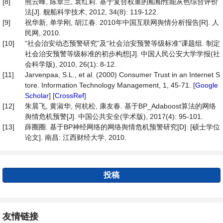
[8]
熊云峰, 陈章兰, 袁红莉. 基于复合权重的船舶性能灰色综合评价
法[J]. 舰船科学技术, 2012, 34(8): 119-122.
[9]
祝华新, 单学刚, 胡江春. 2010年中国互联网舆情分析报告[R]. 人
民网, 2010.
[10]
“社会治安动态预警研究”及“社会治安预警等级标准”课题组. 制定
社会治安预警等级标准的初步构想[J]. 中国人民公安大学学报(社
会科学版), 2010, 26(1): 8-12.
[11]
Jarvenpaa, S.L., et al. (2000) Consumer Trust in an Internet S
tore. Information Technology Management, 1, 45-71. [
Google
Scholar
] [
CrossRef
]
[12]
朱晨飞, 黄淑华, 何杭松, 康友春. 基于BP_Adaboost算法的网络
舆情危机预警[J]. 中国公共安全(学术版), 2017(4): 95-101.
[13]
薛圈圈. 基于BP神经网络的网络舆情危机预警研究[D]: [硕士学位
论文]. 南昌: 江西财经大学, 2010.
投稿
友情链接