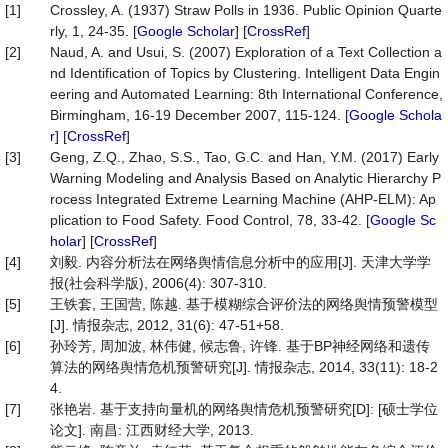
[1]
Crossley, A. (1937) Straw Polls in 1936. Public Opinion Quarte
rly, 1, 24-35. [
Google Scholar
] [
CrossRef
]
[2]
Naud, A. and Usui, S. (2007) Exploration of a Text Collection a
nd Identification of Topics by Clustering. Intelligent Data Engin
eering and Automated Learning: 8th International Conference,
Birmingham, 16-19 December 2007, 115-124. [
Google Schola
r
] [
CrossRef
]
[3]
Geng, Z.Q., Zhao, S.S., Tao, G.C. and Han, Y.M. (2017) Early
Warning Modeling and Analysis Based on Analytic Hierarchy P
rocess Integrated Extreme Learning Machine (AHP-ELM): Ap
plication to Food Safety. Food Control, 78, 33-42. [
Google Sc
holar
] [
CrossRef
]
[4]
刘毅. 内容分析法在网络舆情信息分析中的应用[J]. 天津大学学
报(社会科学版), 2006(4): 307-310.
[5]
王铁套, 王国营, 陈越. 基于模糊综合评价法的网络舆情预警模型
[J]. 情报杂志, 2012, 31(6): 47-51+58.
[6]
孙玲芳, 周加波, 林伟健, 候志鲁, 许锋. 基于BP神经网络和遗传
算法的网络舆情危机预警研究[J]. 情报杂志, 2014, 33(11): 18-2
4.
[7]
张艳岩. 基于支持向量机的网络舆情危机预警研究[D]: [硕士学位
论文]. 南昌: 江西财经大学, 2013.