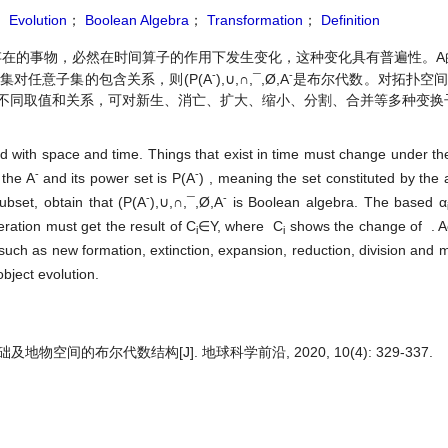
；
Evolution
；
Boolean Algebra
；
Transformation
；
Definition
在的事物，必然在时间算子的作用下发生变化，这种变化具有普遍性。A
-
-
对任意子集的包含关系，则(P(A
),∪,∩,¯,Ø,A
是布尔代数。对拓扑空间
不同取值和关系，可对新生、消亡、扩大、缩小、分割、合并等多种变换
ed with space and time. Things that exist in time must change under the
-
-
 the A
and its power set is P(A
) , meaning the set constituted by the a
-
-
ubset, obtain that (P(A
),∪,∩,¯,Ø,A
is Boolean algebra. The based α
ration must get the result of C
∈Y, where C
shows the change of . Ac
i
i
such as new formation, extinction, expansion, reduction, division and 
object evolution.
物空间的布尔代数结构[J]. 地球科学前沿, 2020, 10(4): 329-337.