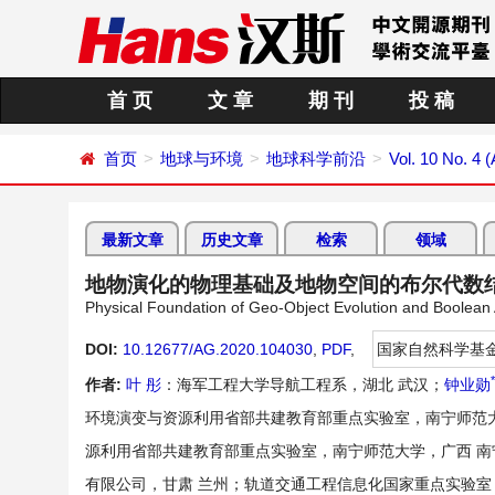
首 页
文 章
期 刊
投 稿
首页
地球与环境
地球科学前沿
Vol. 10 No. 4 (
最新文章
历史文章
检索
领域
地物演化的物理基础及地物空间的布尔代数
Physical Foundation of Geo-Object Evolution and Boolean
DOI:
10.12677/AG.2020.104030
,
PDF
,
国家自然科学基
*
作者:
叶 彤
：海军工程大学导航工程系，湖北 武汉；
钟业勋
环境演变与资源利用省部共建教育部重点实验室，南宁师范大
源利用省部共建教育部重点实验室，南宁师范大学，广西 南
有限公司，甘肃 兰州；轨道交通工程信息化国家重点实验室