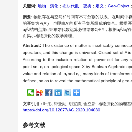
关键词:
地物
；
演化
；
布尔代数
；
变换
；
定义
；
Geo-Object
摘要:
物质存在与空间和时间有不可分割的联系。在时间中存
-
-
的幂集为P(A
)，也即由A
的所有子集所组成的集合。根据幂集
α
和结构点集e
经布尔代数运算必得结果C
∈Y，根据α
和e
的
i
i
i
i
i
而揭示地物演化的数学原理。
Abstract:
The existence of matter is inextricably connect
operators, and this change is universal. Closed set of A is
According to the inclusion relation of power set for any s
point set e
on tpological space X by Boolean Algebraic ope
i
value and relation of α
and e
, many kinds of transforms 
i
i
defined, so as to reveal the mathematical principle of geo-
文章引用：
叶彤, 钟业勋, 胡宝清, 金立新. 地物演化的物理基础及地
https://doi.org/10.12677/AG.2020.104030
参考文献