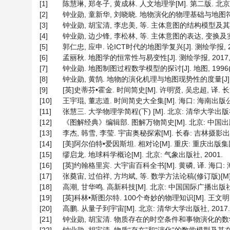
[1]
陈慧琳, 郑冬子, 黄成林. 人文地理学[M]. 第二版. 北京:
[2]
钟业勋, 童新华, 刘晓晓. 地物演化的物理基础与地图符号变换模
[3]
钟业勋, 胡宝清, 李忠美, 等. 主体意图的结构模型及其实现模式
[4]
钟业勋, 边少锋, 李松林, 等. 主体意图的表达, 变换及实现的
[5]
郭仁忠, 应申. 论ICT时代的地图学复兴[J]. 测绘学报, 2017,
[6]
孟丽秋. 地图学的恒常性与易变性[J]. 测绘学报, 2017, 46(
[7]
钟业勋. 地图制图过程数学模型的探讨[J]. 地图, 1996(3):
[8]
钟业勋, 黄鹄. 地物的演化机理与地图现势性的度量[J]. 测绘科学
[9]
[英]史蒂芬•霍金. 时间简史[M]. 许明贤, 吴忠超, 译. 
[10]
王宇琨, 董志道. 时间简史大全集[M]. 海口: 海南出版公司
[11]
张慧三. 大学物理学简程(下) [M]. 北京: 清华大学出版社,
[12]
《图解经典》编辑部. 图解万物简史[M]. 北京: 中国出版
[13]
李杰, 韩雪, 李莹. 宇宙奥秘探索[M]. 长春: 吉林摄影出版
[14]
[美]阿尔伯特•爱因斯坦. 相对论[M]. 重庆: 重庆出版集团
[15]
缪启龙. 地球科学概论[M]. 北京: 气象出版社, 2001.
[16]
[英]约翰格里宾. 大宇宙百科全书[M]. 黄磷, 译. 海口: 
[17]
张奠宙, 过伯祥, 方均斌, 等. 数学方法论稿(修订版)[M]
[18]
高潮, 甘华鸣. 高新科技[M]. 北京: 中国国际广播出版社,
[19]
[英]科林•斯图尔特. 100个奇妙的物理知识[M]. 王文明,
[20]
高鹏. 从量子到宇宙[M]. 北京: 清华大学出版社, 2017.
[21]
钟业勋, 胡宝清. 物质存在的时空条件和事物演化的数学模型[J].