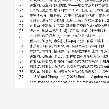
[22]
钟业勋, 胡宝清. 物质“存在”和“演化”的数学模型及其在地球科
[23]
钟业勋, 胡宝清. 数理地图学——地图学及其数学原理(第二版
[24]
刘本培, 蔡运龙. 地球科学导论[M]. 北京: 高等教育出版社
[25]
史密斯A. G., 布里登J. C. 中生代及新生代古大陆图[M].
[26]
金胜春. 漂移的大陆[M]. 上海: 上海科学技术出版社, 20
[27]
钟业勋, 王家耀, 胡宝清. 基于恒定空间的地物演化规律[J]. 
[28]
毕思文. 地球系统科学[M]. 第二版. 北京: 科学出版社, 2
[29]
谷超豪. 数学词典[M]. 上海: 上海辞书出版社, 1992.
[30]
程吉树, 陈水利. 点集拓扑学[M]. 北京: 科学出版社, 20
[31]
张文修, 王国俊, 刘旺金, 等. 模糊数学引论[M]. 西安:
[32]
章炯民, 陶增乐, 柳银萍, 等. 离散数学[M]. 上海: 华东
[33]
钟业勋, 胡毓钜, 李占元. 多种地图符号系统布尔代数结构的简要证
[34]
钟业勋, 魏文展. 地图符号系统为布尔代数系的证明[J]. 武汉测
[35]
郑红波, 钟业勋, 秦绪佳. 地图图层系统为布尔代数系的证明及应
[36]
李占元, 钟业勋. 地图编绘的布尔代数原理及制图综合算子数学模型
[37]
Li, Z.Y. and Zhong, Y.X. (2005) Boolean Algebra A
neralizations. Geomatics and Information Science o