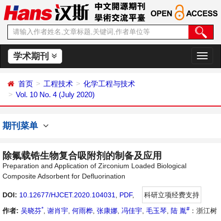
学术期刊
切
换
导
首页
工程技术
化学工程与技术
航
Vol. 10 No. 4 (July 2020)
期刊菜单
除氟载锆生物复合吸附剂的制备及应用
Preparation and Application of Zirconium Loaded Biological
Composite Adsorbent for Defluorination
DOI:
10.12677/HJCET.2020.104031
,
PDF
,
科研立项经费支持
*
#
作者:
吴晓芬
,
谢肖宇
,
何雨桦
,
张康娜
,
冯佳宇
,
毛玉琴
,
陆 胤
：浙江树