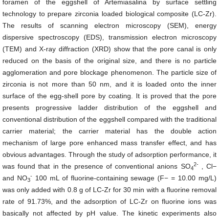
foramen of the eggshell of Artemiasalina by surface settling
technology to prepare zirconia loaded biological composite (LC-Zr).
The results of scanning electron microscopy (SEM), energy
dispersive spectroscopy (EDS), transmission electron microscopy
(TEM) and X-ray diffraction (XRD) show that the pore canal is only
reduced on the basis of the original size, and there is no particle
agglomeration and pore blockage phenomenon. The particle size of
zirconia is not more than 50 nm, and it is loaded onto the inner
surface of the egg-shell pore by coating. It is proved that the pore
presents progressive ladder distribution of the eggshell and
conventional distribution of the eggshell compared with the traditional
carrier material; the carrier material has the double action
mechanism of large pore enhanced mass transfer effect, and has
obvious advantages. Through the study of adsorption performance, it
2-
was found that in the presence of conventional anions SO
, Cl−
4
-
and NO
100 mL of fluorine-containing sewage (F− = 10.00 mg/L)
3
was only added with 0.8 g of LC-Zr for 30 min with a fluorine removal
rate of 91.73%, and the adsorption of LC-Zr on fluorine ions was
basically not affected by pH value. The kinetic experiments also