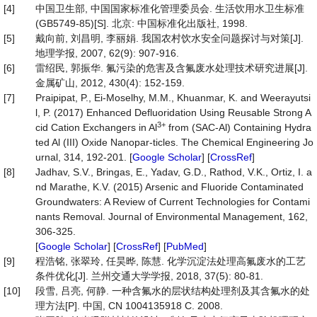
[4]
中国卫生部, 中国国家标准化管理委员会. 生活饮用水卫生标准
(GB5749-85)[S]. 北京: 中国标准化出版社, 1998.
[5]
戴向前, 刘昌明, 李丽娟. 我国农村饮水安全问题探讨与对策[J].
地理学报, 2007, 62(9): 907-916.
[6]
雷绍民, 郭振华. 氟污染的危害及含氟废水处理技术研究进展[J].
金属矿山, 2012, 430(4): 152-159.
[7]
Praipipat, P., Ei-Moselhy, M.M., Khuanmar, K. and Weerayutsi
l, P. (2017) Enhanced Defluoridation Using Reusable Strong A
3+
cid Cation Exchangers in Al
from (SAC-Al) Containing Hydra
ted Al (III) Oxide Nanopar-ticles. The Chemical Engineering Jo
urnal, 314, 192-201. [
Google Scholar
] [
CrossRef
]
[8]
Jadhav, S.V., Bringas, E., Yadav, G.D., Rathod, V.K., Ortiz, I. a
nd Marathe, K.V. (2015) Arsenic and Fluoride Contaminated
Groundwaters: A Review of Current Technologies for Contami
nants Removal. Journal of Environmental Management, 162,
306-325.
[
Google Scholar
] [
CrossRef
] [
PubMed
]
[9]
程浩铭, 张翠玲, 任昊晔, 陈慧. 化学沉淀法处理高氟废水的工艺
条件优化[J]. 兰州交通大学学报, 2018, 37(5): 80-81.
[10]
段雪, 吕亮, 何静. 一种含氟水的层状结构处理剂及其含氟水的处
理方法[P]. 中国, CN 1004135918 C. 2008.