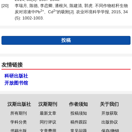
[20]
李瑞月, 陈德, 李恋卿, 潘根兴, 陈建清, 郭虎. 不同作物秸秆生物
2+
2+
炭对溶液中Pb
、Cd
的吸附[J]. 农业环境科学学报, 2015, 34
(5): 1002-1003.
投稿
友情链接
科研出版社
开放图书馆
汉斯出版社
汉斯期刊
作者须知
关于我们
所有期刊
最新文章
投稿须知
开放获取
学科分类
同行评议
稿件跟踪
出版协议
书籍出版
文章费用
常见问题
保存/撤销