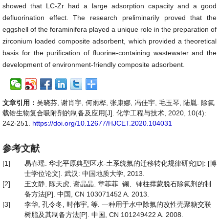
showed that LC-Zr had a large adsorption capacity and a good
defluorination effect. The research preliminarily proved that the
eggshell of the foraminifera played a unique role in the preparation of
zirconium loaded composite adsorbent, which provided a theoretical
basis for the purification of fluorine-containing wastewater and the
development of environment-friendly composite adsorbent.
文章引用：
吴晓芬, 谢肖宇, 何雨桦, 张康娜, 冯佳宇, 毛玉琴, 陆胤. 除氟
载锆生物复合吸附剂的制备及应用[J]. 化学工程与技术, 2020, 10(4):
242-251.
https://doi.org/10.12677/HJCET.2020.104031
参考文献
[1]
易春瑶. 华北平原典型区水-土系统氟的迁移转化规律研究[D]: [博
士学位论文]. 武汉: 中国地质大学, 2013.
[2]
王文静, 陈天虎, 谢晶晶, 章菲菲. 镧、铈柱撑蒙脱石除氟剂的制
备方法[P]. 中国, CN 103071452 A. 2013.
[3]
李华, 孔令冬, 时伟宇, 等. 一种用于水中除氟的改性壳聚糖交联
树脂及其制备方法[P]. 中国, CN 101249422 A. 2008.