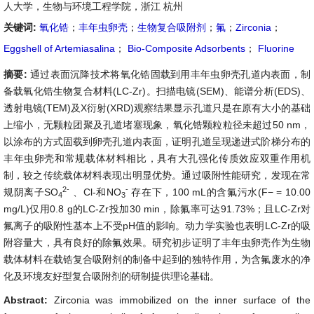
人大学，生物与环境工程学院，浙江 杭州
关键词:
氧化锆
；
丰年虫卵壳
；
生物复合吸附剂
；
氟
；
Zirconia
；
Eggshell of Artemiasalina
；
Bio-Composite Adsorbents
；
Fluorine
摘要:
通过表面沉降技术将氧化锆固载到用丰年虫卵壳孔道内表面，制
备载氧化锆生物复合材料(LC-Zr)。扫描电镜(SEM)、能谱分析(EDS)、
透射电镜(TEM)及X衍射(XRD)观察结果显示孔道只是在原有大小的基础
上缩小，无颗粒团聚及孔道堵塞现象，氧化锆颗粒粒径未超过50 nm，
以涂布的方式固载到卵壳孔道内表面，证明孔道呈现递进式阶梯分布的
丰年虫卵壳和常规载体材料相比，具有大孔强化传质效应双重作用机
制，较之传统载体材料表现出明显优势。通过吸附性能研究，发现在常
2-
-
规阴离子SO
、Cl-和NO
存在下，100 mL的含氟污水(F− = 10.00
4
3
mg/L)仅用0.8 g的LC-Zr投加30 min，除氟率可达91.73%；且LC-Zr对
氟离子的吸附性基本上不受pH值的影响。动力学实验也表明LC-Zr的吸
附容量大，具有良好的除氟效果。研究初步证明了丰年虫卵壳作为生物
载体材料在载锆复合吸附剂的制备中起到的独特作用，为含氟废水的净
化及环境友好型复合吸附剂的研制提供理论基础。
Abstract:
Zirconia was immobilized on the inner surface of the