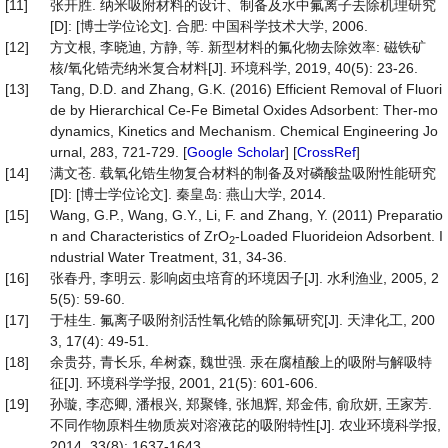
[11]
张开胜. 纳米吸附材料的设计、制备及水中氟离子去除机理研究
[D]: [博士学位论文]. 合肥: 中国科学技术大学, 2006.
[12]
方文根, 李晓迪, 方静, 等. 新型材料的氟化物去除效率: 磁铁矿
核/氧化锆壳纳米复合材料[J]. 环境科学, 2019, 40(5): 23-26.
[13]
Tang, D.D. and Zhang, G.K. (2016) Efficient Removal of Fluori
de by Hierarchical Ce-Fe Bimetal Oxides Adsorbent: Ther-mo
dynamics, Kinetics and Mechanism. Chemical Engineering Jo
urnal, 283, 721-729. [
Google Scholar
] [
CrossRef
]
[14]
满文苍. 载氧化锆生物复合材料的制备及对磷酸盐吸附性能研究
[D]: [博士学位论文]. 秦皇岛: 燕山大学, 2014.
[15]
Wang, G.P., Wang, G.Y., Li, F. and Zhang, Y. (2011) Preparatio
n and Characteristics of ZrO
-Loaded Fluorideion Adsorbent. I
2
ndustrial Water Treatment, 31, 34-36.
[16]
张春丹, 李明云. 影响卤虫培育的环境因子[J]. 水利渔业, 2005, 2
5(5): 59-60.
[17]
于桂生. 氟离子吸附剂活性氧化锆的除氟研究[J]. 天津化工, 200
3, 17(4): 49-51.
[18]
余贵芬, 青长乐, 牟树森, 魏世强. 汞在腐植酸上的吸附与解吸特
征[J]. 环境科学学报, 2001, 21(5): 601-606.
[19]
孙璇, 李恋卿, 潘根兴, 郑聚锋, 张旭辉, 郑金伟, 俞欣妍, 王家芳.
不同作物原料生物质炭对溶液芘的吸附特性[J]. 农业环境科学报,
2014, 33(8): 1637-1643.