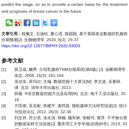
predict the stage, so as to provide a certain basis for the treatment
and prognosis of breast cancer in the future.
文章引用：
程佩文, 石涵钰, 夏心语, 陈园园. 基于基因表达数据的乳腺癌
分期预测[J]. 生物物理学, 2020, 8(3): 29-37.
https://doi.org/10.12677/BIPHY.2020.83003
参考文献
[1]
薛卫成, 阚秀. 介绍乳腺癌TNM分期系统(第6版) [J]. 诊断病理学
杂志, 2008, 15(3): 161-164.
[2]
吴信东, 库玛尔, 主编. 数据挖掘十大算法[M]. 李文波, 吴素研,
译. 北京: 清华大学出版社, 2013.
[3]
薛薇. R语言数据挖掘方法及应用[M]. 北京: 电子工业出版社, 20
16.
[4]
方匡南, 吴见彬, 朱建平, 谢邦昌. 随机森林方法研究综述[J]. 统计
与信息论坛, 2012, 26(3): 32-38.
[5]
刘定祥, 乔少杰, 张永清, 韩楠, 魏军林, 张榕珂, 黄萍. 不平衡分类
的数据采样方法综述[J]. 重庆理工大学学报(自然科学), 2019, 33