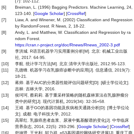
(7): 102-112.
[6]
Breiman, L. (1996) Bagging Predictors. Machine Learning, 24,
123-140. [
Google Scholar
] [
CrossRef
]
[7]
Liaw, A. and Winener, M. (2002) Classification and Regression
by RandomForest. R News, 2, 18-22.
[8]
Andy, L. and Matthew, W. Classification and Regression by ra
ndom Forest.
https://cran.r-project.org/doc/Rnews/Rnews_2002-3.pdf
[9]
李洪城. R语言机器学习实用案例分析[M]. 北京: 机械工业出版
社, 2017: 64-95.
[10]
李航. 统计学习方法[M]. 北京:清华大学出版社, 2012:95-123.
[11]
孔德锋. 机器学习在乳腺癌诊断中的应用[J]. 信息通信, 2019(7):
18-21.
[12]
蒋帅. 基于AUC的分类器性能评估问题研究[D]: [硕士学位论文].
吉林: 吉林大学, 2016.
[13]
侯珂珂, 蔡莉莉. 基于重采样策略的随机森林算法在乳腺肿瘤分
类中的研究[J]. 现代计算机, 2019(34): 32-35+58.
[14]
王靖. 基于GO的基因功能及疾病相关通路分析[D]: [博士学位论
文]. 成都: 电子科技大学, 2012.
[15]
高翠红. 乳腺癌患者血浆、尿液中氨基酸谱的变化[J]. 中华临床
营养杂志, 2014, 22(5): 293-296. [
Google Scholar
] [
CrossRef
]
[16]
舒坤贤, 王光利, 邬力祥. p53基因调控网络研究进展[J]. 重庆工商