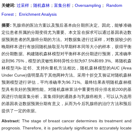
关键词:
过采样
；
随机森林
；
富集分析
；
Oversampling
；
Random
Forest
；
Enrichment Analysis
摘要:
乳腺癌的医治方案以及预后基本由分期所决定。因此，能够准确
定位患者所属的分期变得尤为重要。本文旨在探求可以通过基因表达数
据预测患者的乳腺癌分期的方法。对数据集进行过采样，对数据较少的
晚期样本进行有放回随机抽取至与早期样本同等大小的样本，获得平衡
的分期数据。构建随机森林模型对平衡样本的分期进行预测，其准确率
达到96.75%，模型的灵敏性和特异性分别为97.5%和89.3%。将随机森
林模型与k-近邻、支持向量机方法相比，随机森林模型的AUC (Area
Under Curve)值明显高于其他两种方法。采用十折交叉验证对随机森林
预测模型进行评估，平均准确率为96.71%。最终结果表明随机森林模
型具有良好的预测性能。对随机森林算法中重要性得分排名前200的基
因进行功能富集分析，富集得到的通路多与乳腺癌相关，可以认为选用
的基因表达数据预测分期有意义，从而为今后乳腺癌的治疗方法和预后
提供了一定的依据。
Abstract:
The stage of breast cancer determines its treatment and
prognosis. Therefore, it is particularly significant to accurately locate