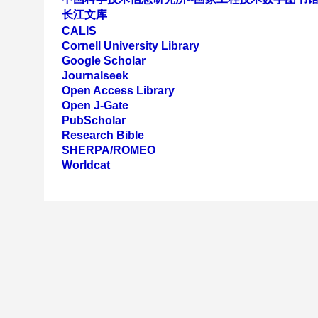
长江文库
CALIS
Cornell University Library
Google Scholar
Journalseek
Open Access Library
Open J-Gate
PubScholar
Research Bible
SHERPA/ROMEO
Worldcat