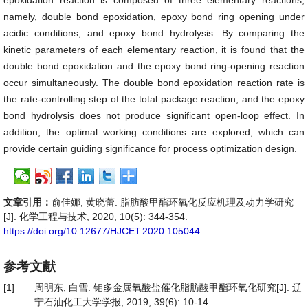
epoxidation reaction is composed of three elementary reactions,
namely, double bond epoxidation, epoxy bond ring opening under
acidic conditions, and epoxy bond hydrolysis. By comparing the
kinetic parameters of each elementary reaction, it is found that the
double bond epoxidation and the epoxy bond ring-opening reaction
occur simultaneously. The double bond epoxidation reaction rate is
the rate-controlling step of the total package reaction, and the epoxy
bond hydrolysis does not produce significant open-loop effect. In
addition, the optimal working conditions are explored, which can
provide certain guiding significance for process optimization design.
文章引用：
俞佳娜, 黄晓蕾. 脂肪酸甲酯环氧化反应机理及动力学研究
[J]. 化学工程与技术, 2020, 10(5): 344-354.
https://doi.org/10.12677/HJCET.2020.105044
参考文献
[1]
周明东, 白雪. 钼多金属氧酸盐催化脂肪酸甲酯环氧化研究[J]. 辽
宁石油化工大学学报, 2019, 39(6): 10-14.