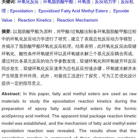
关键词:
环氧化反应
；
环氧脂肪酸甲酯
；
环氧值
；
反应动力学
；
反应机
理
；
Epoxidation
；
Epoxidized Fatty Acid Methyl Esters
；
Epoxide
Value
；
Reaction Kinetics
；
Reaction Mechanism
摘要:
以脂肪酸甲酯为原料，对甲酸/过氧酸法制备环氧脂肪酸甲酯过程
中的环氧化反应动力学进行了研究，建立了表观总包反应动力学模型，
并揭示了脂肪酸甲酯环氧化反应机理。结果表明，此环氧化反应由双键
环氧化、酸性条件环氧键开环以及环氧键水解三个基元反应耦合而成。
通过对比各基元反应的动力学参数发现，双键环氧化和环氧键开环反应
同步发生，双键环氧化反应速率为总包反应控速步骤，环氧键水解并未
产生明显开环作用。此外，对最优工况进行了探究，可为工艺优化设计
提供一定的指导意义。
Abstract:
In this paper, fatty acid methyl esters are used as raw
materials to study the epoxidation reaction kinetics during the
preparation of epoxy fatty acid methyl esters by the formic
acid/peroxy acid method. The apparent total package reaction kinetic
model was established, and the mechanism of fatty acid methyl ester
epoxidation reaction was revealed. The results show that the