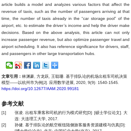
article builds a model and analyzes various factors that affect the
revenue of taxis, such as the number of passengers arriving at that
time, the number of taxis already in the “car storage pool” of the
airport, etc. to estimate the driver’s income and help the driver make
decisions. Based on the above analysis, this article can not only
increase passenger revenue, but also optimize passenger travel and
airport scheduling. It also has reference significance for drivers, staff,
and passengers in other large transportation hubs.
文章引用：
林渊豪, 方龙跃, 王聪珊. 基于排队论的机场出租车司机决策
模型——以杭州市为例[J]. 应用数学进展, 2020, 9(9): 1540-1545.
https://doi.org/10.12677/AAM.2020.99181
参考文献
[1]
张凌. 出租车乘客和司机的行为模式研究[D]: [硕士学位论文]. 大
连: 大连理工大学, 2017.
[2]
孙健. 基于排队论的航空枢纽陆侧旅客服务资源建模与仿真[D]: