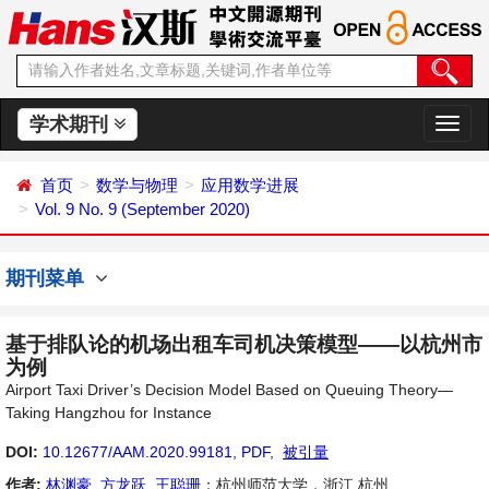
学术期刊
切
换
导
首页
数学与物理
应用数学进展
航
Vol. 9 No. 9 (September 2020)
期刊菜单
基于排队论的机场出租车司机决策模型——以杭州市
为例
Airport Taxi Driver’s Decision Model Based on Queuing Theory—
Taking Hangzhou for Instance
DOI:
10.12677/AAM.2020.99181
,
PDF
,
被引量
作者:
林渊豪
,
方龙跃
,
王聪珊
：杭州师范大学，浙江 杭州