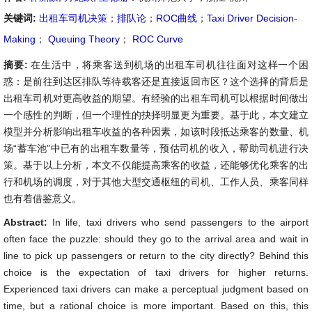
关键词:
出租车司机决策
；
排队论
；
ROC曲线
；
Taxi Driver Decision-
Making
；
Queuing Theory
；
ROC Curve
摘要:
在生活中，将乘客送到机场的出租车司机往往面对这样一个困
惑：是前往到达区排队等待载客还是直接返回市区？这个选择的背后是
出租车司机对更高收益的期望。有经验的出租车司机可以根据时间做出
一个感性的判断，但一个理性的抉择明显更为重要。基于此，本文建立
模型并分析影响出租车收益的各种因素，如该时段抵达乘客的数量、机
场“蓄车池”中已有的出租车数量等，预估司机的收入，帮助司机进行决
策。基于以上分析，本文不仅能提高乘客的收益，还能够优化乘客的出
行和机场的调度，对于其他大型交通枢纽的司机、工作人员、乘客同样
也有着借鉴意义。
Abstract:
In life, taxi drivers who send passengers to the airport
often face the puzzle: should they go to the arrival area and wait in
line to pick up passengers or return to the city directly? Behind this
choice is the expectation of taxi drivers for higher returns.
Experienced taxi drivers can make a perceptual judgment based on
time, but a rational choice is more important. Based on this, this