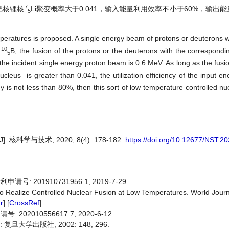
7
靶核锂核
Li聚变概率大于0.041，输入能量利用效率不小于60%，输出
5
mperatures is proposed. A single energy beam of protons or deuterons w
10
,
B
, the fusion of the protons or the deuterons with the correspondin
5
the incident single energy proton beam is 0.6 MeV. As long as the fusio
leus is greater than 0.041, the utilization efficiency of the input ene
y is not less than 80%, then this sort of low temperature controlled nuc
学与技术, 2020, 8(4): 178-182.
https://doi.org/10.12677/NST.2
 201910731956.1, 2019-7-29.
o Realize Controlled Nuclear Fusion at Low Temperatures. World Journ
r
] [
CrossRef
]
2010556617.7, 2020-6-12.
旦大学出版社, 2002: 148, 296.