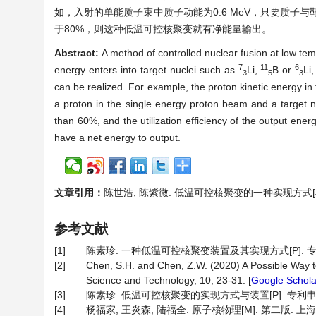
如，入射的单能质子束中质子动能为0.6 MeV，只要质子与
于80%，则这种低温可控核聚变就有净能量输出。
Abstract:
A method of controlled nuclear fusion at low te
7
11
6
energy enters into target nuclei such as
Li
,
B or
Li
3
5
3
can be realized. For example, the proton kinetic energy in 
a proton in the single energy proton beam and a target nuc
than 60%, and the utilization efficiency of the output energ
have a net energy to output.
文章引用：
陈世浩, 陈紫微. 低温可控核聚变的一种实现方式[J]. 核科
参考文献
[1]
陈素珍. 一种低温可控核聚变装置及其实现方式[P]. 专利申请号:
[2]
Chen, S.H. and Chen, Z.W. (2020) A Possible Way t
Science and Technology, 10, 23-31. [
Google Schola
[3]
陈素珍. 低温可控核聚变的实现方式与装置[P]. 专利申请号: 20
[4]
杨福家, 王炎森, 陆福全. 原子核物理[M]. 第二版. 上海: 复