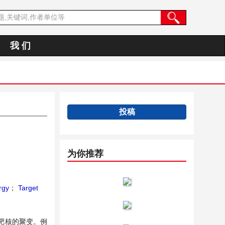
我 们
投稿
为你推荐
rgy
；
Target
靶核的聚变。例