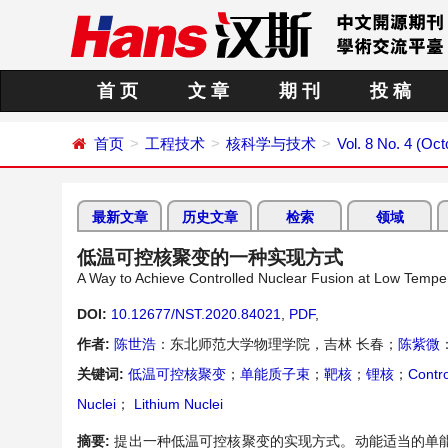
首 页
文 章
期 刊
投 稿
首页
工程技术
核科学与技术
Vol. 8 No. 4 (Oc
最新文章
历史文章
检索
领域
低温可控核聚变的一种实现方式
A Way to Achieve Controlled Nuclear Fusion at Low Tempe
DOI:
10.12677/NST.2020.84021
,
PDF
,
作者:
陈世浩
：东北师范大学物理学院，吉林 长春；
陈紫微
关键词:
低温可控核聚变
；
单能质子束
；
靶核
；
锂核
；
Contr
Nuclei
；
Lithium Nuclei
摘要:
提出一种低温可控核聚变的实现方式。动能适当的单