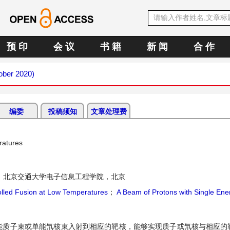
预 印
会 议
书 籍
新 闻
合 作
tober 2020)
编委
投稿须知
文章处理费
ratures
：北京交通大学电子信息工程学院，北京
olled Fusion at Low Temperatures
；
A Beam of Protons with Single Ene
能质子束或单能氘核束入射到相应的靶核，能够实现质子或氘核与相应的