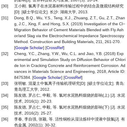
的影响[J]. 世界科技研究与发展, 2007(3): 10-14.
[30]
王小刚. 氯离子在水泥基材料传输过程中的结合及微观结构研究
[D]: [硕士学位论文]. 长沙: 湖南大学, 2013.
[31]
Dong, B.Q., Wu, Y.S., Teng, X.J., Zhuang, Z.T., Gu, Z.T., Zhan
g, J.C., Xing, F. and Hong, S.X. (2019) Investigation of the Cl−
Migration Behavior of Cement Materials Blended with Fly Ash
or/and Slag via the Electrochemical Impedance Spectroscopy
Method. Construction and Building Materials, 211, 261-270.
[
Google Scholar
] [
CrossRef
]
[32]
Cheng, Y.C., Zhang, Y.W., Wu, C.L. and Jiao, Y.B. (2018) Exp
erimental and Simulation Study on Diffusion Behavior of Chlori
de Ion in Cracking Concrete and Reinforcement Corrosion. Ad
vances in Materials Science and Engineering, 2018, Article ID:
8475384. [
Google Scholar
] [
CrossRef
]
[33]
张明敏. 混凝土中氯离子传输机理研究[D]: [硕士学位论文]. 青岛:
青岛理工大学, 2012.
[34]
陈友德, 罗占仁, 申毅, 等. 氯对水泥熟料煅烧的影响(上) [J]. 水泥
技术, 2016(1): 20-23.
[35]
陈友德, 罗占仁, 申毅, 等. 氯对水泥熟料煅烧的影响(下) [J]. 水泥
技术, 2016(2): 25-27.
[36]
李春, 李自强, 张颖, 等. 活性铜粉从湿法炼锌中浸液中脱氯[J]. 有
色金属, 2002(1): 30-32.