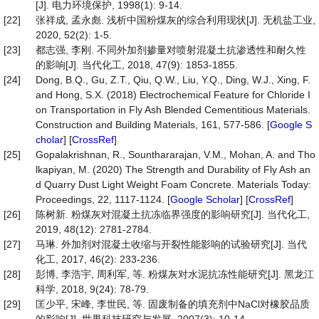
[J]. 电力环境保护, 1998(1): 9-14.
[22]
张祥成, 孟永彪. 浅析中国粉煤灰的综合利用现状[J]. 无机盐工业,
2020, 52(2): 1-5.
[23]
都志强, 李刚. 不同外加剂掺量对喷射混凝土抗渗透性和耐久性
的影响[J]. 当代化工, 2018, 47(9): 1853-1855.
[24]
Dong, B.Q., Gu, Z.T., Qiu, Q.W., Liu, Y.Q., Ding, W.J., Xing, F.
and Hong, S.X. (2018) Electrochemical Feature for Chloride I
on Transportation in Fly Ash Blended Cementitious Materials.
Construction and Building Materials, 161, 577-586. [
Google S
cholar
] [
CrossRef
]
[25]
Gopalakrishnan, R., Sounthararajan, V.M., Mohan, A. and Tho
lkapiyan, M. (2020) The Strength and Durability of Fly Ash an
d Quarry Dust Light Weight Foam Concrete. Materials Today:
Proceedings, 22, 1117-1124. [
Google Scholar
] [
CrossRef
]
[26]
陈树新. 粉煤灰对混凝土抗冻临界强度的影响研究[J]. 当代化工,
2019, 48(12): 2781-2784.
[27]
马琳. 外加剂对混凝土收缩与开裂性能影响的试验研究[J]. 当代
化工, 2017, 46(2): 233-236.
[28]
彭博, 李浩宇, 周利军, 等. 粉煤灰对水泥抗冻性能研究[J]. 黑龙江
科学, 2018, 9(24): 78-79.
[29]
匡少平, 宋峰, 李世民, 等. 固废制备的填充剂中NaCl对橡胶品质