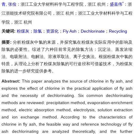
*
青
,
张俭
：浙江工业大学材料科学与工程学院，浙江 杭州；
盛嘉伟
：浙
江浙能技术研究院有限公司，浙江 杭州；浙江工业大学材料科学与工程
学院，浙江 杭州
关键词:
粉煤灰
；
除氯
；
资源化
；
Fly Ash
；
Dechlorinate
；
Recycling
摘要:
分析粉煤灰中氯的来源，并探究氯在粉煤灰实际应用中的影响及
除氯的必要性。综述了六种目前常见的除氯方法：沉淀法、蒸发浓缩
法、电吸附法、电解法、溶液萃取法、离子交换法。根据粉煤灰中氯的
特质，从理论上分析了粉煤灰除氯的可行途径和可借鉴技术，为粉煤灰
除氯的进一步研究提供参考。
Abstract:
This paper analyzes the source of chlorine in fly ash, and
explores the effect of chlorine in the practical application of fly ash
and the necessity of dechlorinating. Six common dechlorinating
methods are reviewed: precipitation method, evaporation-enrichment
method, electric absorption method, electrolysis, solution extraction
and ion exchange method. According to the characteristics of
chlorine in fly ash, the feasible way and reference technology of fly
ash dechlorinating are analyzed theoretically, and the further