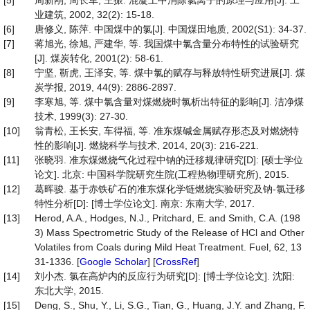
[5]
周新刚, 周长军, 王振. 混凝土中消除氯离子的原理与应用[J]. 工
业建筑, 2002, 32(2): 15-18.
[6]
唐修义, 陈萍. 中国煤中的氯[J]. 中国煤田地质, 2002(S1): 34-37.
[7]
蒋旭光, 徐旭, 严建华, 等. 我国煤中氯含量分布特性的试验研究
[J]. 煤炭转化, 2001(2): 58-61.
[8]
宁坚, 靳虎, 王泽安, 等. 煤中氯的赋存与释放特性研究进展[J]. 煤
炭学报, 2019, 44(9): 2886-2897.
[9]
李寒旭, 等. 煤中氯含量对煤燃烧时氯析出特征的影响[J]. 洁净煤
技术, 1999(3): 27-30.
[10]
翁青松, 王长安, 车得福, 等. 准东煤碱金属赋存形态及对燃烧特
性的影响[J]. 燃烧科学与技术, 2014, 20(3): 216-221.
[11]
张晓羽. 准东煤燃烧气化过程中钠的迁移规律研究[D]: [硕士学位
论文]. 北京: 中国科学院研究生院(工程热物理研究所), 2015.
[12]
葛晖骏. 基于赤铁矿石的准东煤化学链燃烧实验研究及钠-氯迁移
特性分析[D]: [博士学位论文]. 南京: 东南大学, 2017.
[13]
Herod, A.A., Hodges, N.J., Pritchard, E. and Smith, C.A. (198
3) Mass Spectrometric Study of the Release of HCl and Other
Volatiles from Coals during Mild Heat Treatment. Fuel, 62, 13
31-1336. [
Google Scholar
] [
CrossRef
]
[14]
刘小杰. 氯在高炉内的反应行为研究[D]: [博士学位论文]. 沈阳:
东北大学, 2015.
[15]
Deng, S., Shu, Y., Li, S.G., Tian, G., Huang, J.Y. and Zhang, F.