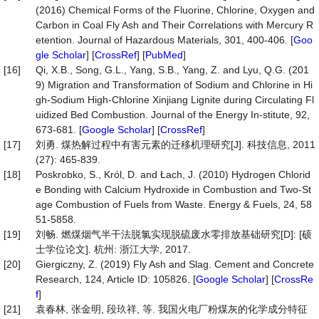
(2016) Chemical Forms of the Fluorine, Chlorine, Oxygen and
Carbon in Coal Fly Ash and Their Correlations with Mercury R
etention. Journal of Hazardous Materials, 301, 400-406. [
Goo
gle Scholar
] [
CrossRef
] [
PubMed
]
[16]
Qi, X.B., Song, G.L., Yang, S.B., Yang, Z. and Lyu, Q.G. (201
9) Migration and Transformation of Sodium and Chlorine in Hi
gh-Sodium High-Chlorine Xinjiang Lignite during Circulating Fl
uidized Bed Combustion. Journal of the Energy In-stitute, 92,
673-681. [
Google Scholar
] [
CrossRef
]
[17]
刘勇. 煤热解过程中有害元素的迁移机理研究[J]. 科技信息, 2011
(27): 465-839.
[18]
Poskrobko, S., Król, D. and Łach, J. (2010) Hydrogen Chlorid
e Bonding with Calcium Hydroxide in Combustion and Two-St
age Combustion of Fuels from Waste. Energy & Fuels, 24, 58
51-5858.
[19]
刘畅. 燃煤烟气半干法脱氯实现脱硫废水零排放基础研究[D]: [硕
士学位论文]. 杭州: 浙江大学, 2017.
[20]
Giergiczny, Z. (2019) Fly Ash and Slag. Cement and Concrete
Research, 124, Article ID: 105826. [
Google Scholar
] [
CrossRe
f
]
[21]
袁春林, 张金明, 段玖祥, 等. 我国火电厂粉煤灰的化学成分特征