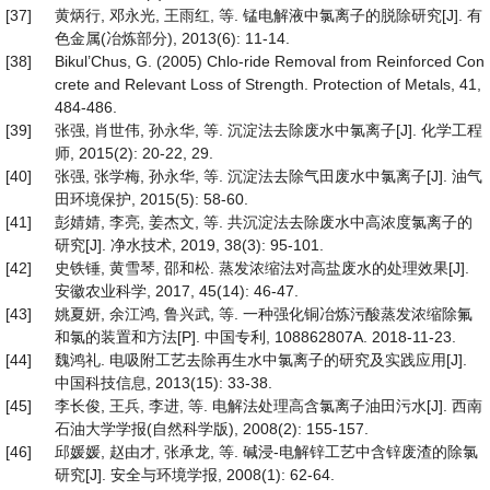
[37]
黄炳行, 邓永光, 王雨红, 等. 锰电解液中氯离子的脱除研究[J]. 有
色金属(冶炼部分), 2013(6): 11-14.
[38]
Bikul’Chus, G. (2005) Chlo-ride Removal from Reinforced Con
crete and Relevant Loss of Strength. Protection of Metals, 41,
484-486.
[39]
张强, 肖世伟, 孙永华, 等. 沉淀法去除废水中氯离子[J]. 化学工程
师, 2015(2): 20-22, 29.
[40]
张强, 张学梅, 孙永华, 等. 沉淀法去除气田废水中氯离子[J]. 油气
田环境保护, 2015(5): 58-60.
[41]
彭婧婧, 李亮, 姜杰文, 等. 共沉淀法去除废水中高浓度氯离子的
研究[J]. 净水技术, 2019, 38(3): 95-101.
[42]
史铁锤, 黄雪琴, 邵和松. 蒸发浓缩法对高盐废水的处理效果[J].
安徽农业科学, 2017, 45(14): 46-47.
[43]
姚夏妍, 余江鸿, 鲁兴武, 等. 一种强化铜冶炼污酸蒸发浓缩除氟
和氯的装置和方法[P]. 中国专利, 108862807A. 2018-11-23.
[44]
魏鸿礼. 电吸附工艺去除再生水中氯离子的研究及实践应用[J].
中国科技信息, 2013(15): 33-38.
[45]
李长俊, 王兵, 李进, 等. 电解法处理高含氯离子油田污水[J]. 西南
石油大学学报(自然科学版), 2008(2): 155-157.
[46]
邱媛媛, 赵由才, 张承龙, 等. 碱浸-电解锌工艺中含锌废渣的除氯
研究[J]. 安全与环境学报, 2008(1): 62-64.