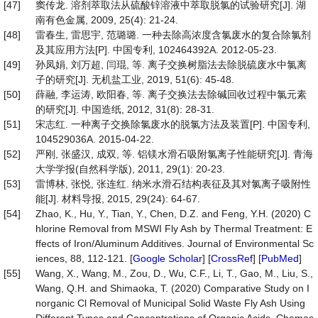
[47]
窦传龙. 溶剂萃取法从硫酸锌溶液中萃取脱氯的试验研究[J]. 湖
南有色金属, 2009, 25(4): 21-24.
[48]
雷春生, 雷思宇, 范璐璐. 一种去除高浓度含氯废水的复合除氯剂
及其应用方法[P]. 中国专利, 102464392A. 2012-05-23.
[49]
孙凤娟, 刘万超, 闫琨, 等. 离子交换树脂法去除脱硫废水中氯离
子的研究[J]. 无机盐工业, 2019, 51(6): 45-48.
[50]
薛融, 李运涛, 欧阳春, 等. 离子交换法去除碱回收过程中氯元素
的研究[J]. 中国造纸, 2012, 31(8): 28-31.
[51]
宋志红. 一种离子交换除氯废水的脱氯方法及装置[P]. 中国专利,
104529036A. 2015-04-22.
[52]
严刚, 张盛汉, 成双, 等. 铝镁水滑石吸附氯离子性能研究[J]. 青海
大学学报(自然科学版), 2011, 29(1): 20-23.
[53]
雷博林, 张悦, 张连红. 纳米水滑石结构表征及其对氯离子吸附性
能[J]. 材料导报, 2015, 29(24): 64-67.
[54]
Zhao, K., Hu, Y., Tian, Y., Chen, D.Z. and Feng, Y.H. (2020) C
hlorine Removal from MSWI Fly Ash by Thermal Treatment: E
ffects of Iron/Aluminum Additives. Journal of Environmental Sc
iences, 88, 112-121. [
Google Scholar
] [
CrossRef
] [
PubMed
]
[55]
Wang, X., Wang, M., Zou, D., Wu, C.F., Li, T., Gao, M., Liu, S.,
Wang, Q.H. and Shimaoka, T. (2020) Comparative Study on I
norganic Cl Removal of Municipal Solid Waste Fly Ash Using