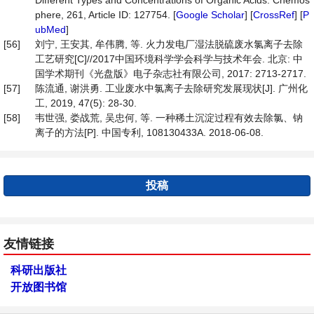
Different Types and Concentrations of Organic Acids. Chemos
phere, 261, Article ID: 127754. [
Google Scholar
] [
CrossRef
] [
P
ubMed
]
[56]
刘宁, 王安其, 牟伟腾, 等. 火力发电厂湿法脱硫废水氯离子去除
工艺研究[C]//2017中国环境科学学会科学与技术年会. 北京: 中
国学术期刊《光盘版》电子杂志社有限公司, 2017: 2713-2717.
[57]
陈流通, 谢洪勇. 工业废水中氯离子去除研究发展现状[J]. 广州化
工, 2019, 47(5): 28-30.
[58]
韦世强, 娄战荒, 吴忠何, 等. 一种稀土沉淀过程有效去除氯、钠
离子的方法[P]. 中国专利, 108130433A. 2018-06-08.
投稿
友情链接
科研出版社
开放图书馆