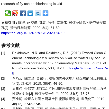
research of fly ash dechlorinating is laid.
文章引用：
陈彪, 赵滢傑, 孙青, 张俭, 盛嘉伟. 粉煤灰除氯的研究进展情
况[J]. 清洁煤与能源, 2020, 8(4): 31-39.
https://doi.org/10.12677/CCE.2020.84005
参考文献
[1]
Rakhimova, N.R. and Rakhimov, R.Z. (2019) Toward Clean C
ement Technologies: A Review on Alkali-Activated Fly-Ash Ce
ments Incorporated with Supplementary Materials. Journal of
Non-Crystalline Solids, 509, 31-41. [
Google Scholar
] [
CrossRe
f
]
[2]
李巧云, 陈文瑞, 黄修行. 浅析国内外火电厂粉煤灰的综合利用现
状[J]. 红水河, 2019, 38(6): 46-50.
[3]
周建伟, 余保英, 程宝军. 不同细度粉煤灰复掺对高强混凝土力学
性能的影响[J]. 粉煤灰综合利用, 2020, 34(3): 75-78.
[4]
贾小妮. 粉煤灰对透水混凝土性能影响研究[J]. 当代化工, 2019,
48(12): 2742-2745.