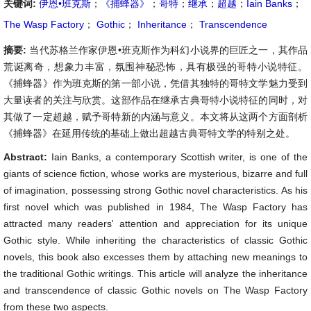
关键词:
伊恩•班克斯
；
《捕蜂器》
；
哥特
；
继承
；
超越
；
Iain Banks
；
The Wasp Factory
；
Gothic
；
Inheritance
；
Transcendence
摘要:
当代苏格兰作家伊恩•班克斯作为科幻小说界的巨匠之一，其作品
荒诞离奇，想象力丰富，氛围神秘恐怖，具有极强的哥特小说特征。
《捕蜂器》作为班克斯的第一部小说，凭借其独特的哥特文学魅力受到
大量读者的关注与欣赏。这部作品在继承古典哥特小说特征的同时，对
其做了一定超越，赋予哥特新的内涵与意义。本文将从这两个方面剖析
《捕蜂器》在延用传统的基础上做出超越古典哥特文学的特别之处。
Abstract:
Iain Banks, a contemporary Scottish writer, is one of the
giants of science fiction, whose works are mysterious, bizarre and full
of imagination, possessing strong Gothic novel characteristics. As his
first novel which was published in 1984, The Wasp Factory has
attracted many readers' attention and appreciation for its unique
Gothic style. While inheriting the characteristics of classic Gothic
novels, this book also excesses them by attaching new meanings to
the traditional Gothic writings. This article will analyze the inheritance
and transcendence of classic Gothic novels on The Wasp Factory
from these two aspects.