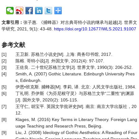
文章引用：
张子惠. 《捕蜂器》对古典哥特小说的继承与超越[J]. 世界文
学研究, 2021, 9(1): 43-48.
https://doi.org/10.12677/WLS.2021.91007
参考文献
[1]
王卫新. 苏格兰小说史[M]. 上海: 商务印书馆, 2017.
[2]
陈榕. 哥特小说[J]. 外国文学, 2012(4): 97-107.
[3]
王佐良. 二十世纪苏格兰文学[J]. 世界文学, 1990(3): 206-252.
[4]
Smith, A. (2007) Gothic Literature. Edinburgh University Pres
s, Edinburgh.
[5]
伊恩•班克斯. 捕蜂器[M]. 李莉, 译. 北京: 人民文学出版社, 1984.
[6]
丁礼明. 乔伊斯《为芬尼根守灵》与苏格兰文学“二重性”的渊源
[J]. 国外文学, 2020(2): 105-115.
[7]
王守仁, 胡宝平. 英国文学批评史[M]. 南京: 南京大学出版社，20
12.
[8]
Klages, M. (2016) Key Terms in Literary Theory. Foreign Lang
uage Teaching and Research Press, Beijing.
[9]
Liu, J. (2008) Ideology of Gothic Aesthetics: A Reading of Four