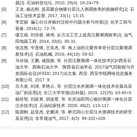
题[J]. 石油科技论坛, 2010, 29(4): 19-24+79.
[5]
王龙, 杨志刚. 提高聚合物驱分层注入测调效率的措施研究[J]. 石
油工业技术监督, 2017, 33(1): 13-15.
[6]
李宏丽. 偏心分注井验封过程中问题分析与对策[J]. 化学工程与
装备, 2016(1): 72-75.
[7]
缪立南, 刘洪俊, 林伟. 从方法工艺上提高注聚测调效率[J]. 油气
田地面工程, 2014, 33(6): 30-31.
[8]
张志熊, 牛贵锋, 王良杰, 等. 海上油田注聚井单管分层注聚测调
新技术[J]. 石油机械, 2016, 44(10): 59-62.
[9]
马珍福, 王鹏, 咸国旗, 等. 分层注聚测调一体化技术[C]//西安石
油大学、西南石油大学、陕西省石油学会. 2017油气田勘探与开
发国际会议(IFEDC 2017)论文集. 西安: 西安华线网络信息服务
有限公司, 2017: 9.
[10]
乐大发, 刘涛, 李艳云, 等. 分层注水井测调一体化技术在孤岛采
油厂的应用[J]. 长江大学学报(自科版), 2015, 12(29): 63-65+5.
[11]
杨玲智, 刘延青, 胡改星, 等. 长庆油田同心验封测调一体化分层
注水技术[J]. 石油钻探技术, 2020, 48(2): 113-117.
[12]
陈朋刚, 赵亚杰, 史鹏涛, 等. 桥式同心分层注水测调技术的研究
及应用[J]. 非常规油气, 2017, 4(3): 99-102+109.