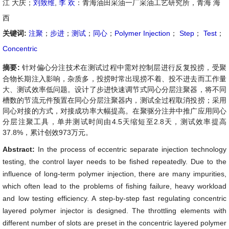
江 大庆；
刘致维
,
李 欢
：青海油田采油一厂采油工艺研究所，青海 海
西
关键词:
注聚
；
步进
；
测试
；
同心
；
Polymer Injection
；
Step
；
Test
；
Concentric
摘要:
针对偏心分注技术在测试过程中需对控制层进行反复投捞，受聚
合物长期注入影响，杂质多，投捞时常出现捞不着、投不进去而工作量
大、测试效率低问题。设计了步进快速调节式同心分层注聚器，将不同
槽数的节流元件预置在同心分层注聚器内，测试全过程取消投捞；采用
同心对接的方式，对接成功率大幅提高。在聚驱分注井中推广应用同心
分层注聚工具，单井测试时间由4.5天缩短至2.8天，测试效率提高
37.8%，累计创效973万元。
Abstract:
In the process of eccentric separate injection technology
testing, the control layer needs to be fished repeatedly. Due to the
influence of long-term polymer injection, there are many impurities,
which often lead to the problems of fishing failure, heavy workload
and low testing efficiency. A step-by-step fast regulating concentric
layered polymer injector is designed. The throttling elements with
different number of slots are preset in the concentric layered polymer