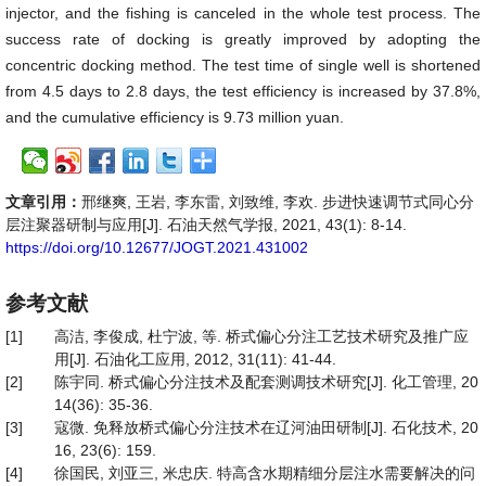
injector, and the fishing is canceled in the whole test process. The
success rate of docking is greatly improved by adopting the
concentric docking method. The test time of single well is shortened
from 4.5 days to 2.8 days, the test efficiency is increased by 37.8%,
and the cumulative efficiency is 9.73 million yuan.
文章引用：
邢继爽, 王岩, 李东雷, 刘致维, 李欢. 步进快速调节式同心分
层注聚器研制与应用[J]. 石油天然气学报, 2021, 43(1): 8-14.
https://doi.org/10.12677/JOGT.2021.431002
参考文献
[1]
高洁, 李俊成, 杜宁波, 等. 桥式偏心分注工艺技术研究及推广应
用[J]. 石油化工应用, 2012, 31(11): 41-44.
[2]
陈宇同. 桥式偏心分注技术及配套测调技术研究[J]. 化工管理, 20
14(36): 35-36.
[3]
寇微. 免释放桥式偏心分注技术在辽河油田研制[J]. 石化技术, 20
16, 23(6): 159.
[4]
徐国民, 刘亚三, 米忠庆. 特高含水期精细分层注水需要解决的问