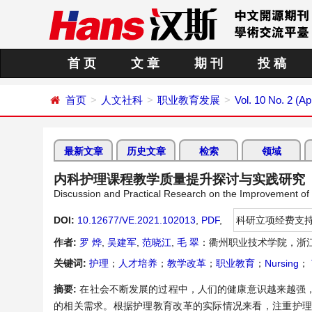
首 页
文 章
期 刊
投 稿
首页
人文社科
职业教育发展
Vol. 10 No. 2 (Ap
最新文章
历史文章
检索
领域
内科护理课程教学质量提升探讨与实践研究
Discussion and Practical Research on the Improvement of 
DOI:
10.12677/VE.2021.102013
,
PDF
,
科研立项经费支
作者:
罗 烨
,
吴建军
,
范晓江
,
毛 翠
：衢州职业技术学院，浙江
关键词:
护理
；
人才培养
；
教学改革
；
职业教育
；
Nursing
；
摘要:
在社会不断发展的过程中，人们的健康意识越来越强
的相关需求。根据护理教育改革的实际情况来看，注重护