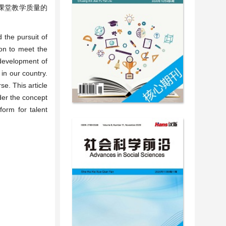
课堂教学质量的
 the pursuit of
ion to meet the
 development of
in our country.
e. This article
der the concept
form for talent