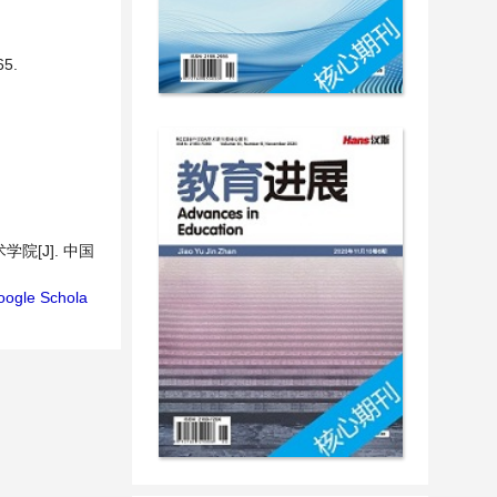
5.
[J]. 中国
oogle Schola