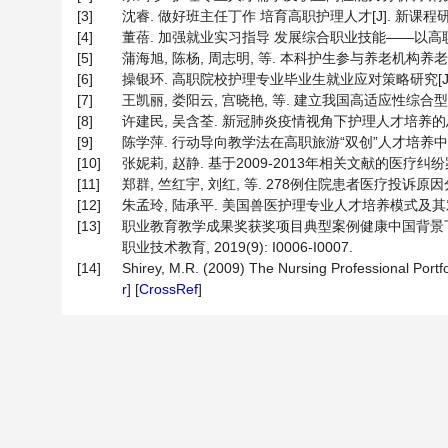
[3]
沈睿. 做好班主任丁作 培育高职护理人才[J]. 新课程研究:职业
[4]
董蓓. 加强就业实习指导 发展综合职业技能——以高职护理专业
[5]
蒲海旭, 陈杨, 周志明, 等. 本科护生参与养老机构养老护理志
[6]
操银环. 高职院校护理专业毕业生就业应对策略研究[J]. 黑河学
[7]
王凯丽, 娄阳云, 宫晓艳, 等. 建立我国高适应性综合型护理人
[8]
许建民, 吴含荃. 新冠肺炎疫情视角下护理人才培养的思考[J].
[9]
陈学萍. 行动导向教学法在高职旅游“双创”人才培养中的应用探
[10]
张妮莉, 赵静. 基于2009-2013年相关文献的医疗纠纷案例统计
[11]
郑群, 竺红宇, 刘红, 等. 278例住院患者医疗投诉原因分析[J],
[12]
朱孟玲, 陆承平. 美国兽医护理专业人才培养模式及其对我国兽医
[13]
职业教育教学成果奖获奖项目典型案例健康中国背景下“
职业技术教育, 2019(9): I0006-I0007.
[14]
Shirey, M.R. (2009) The Nursing Professional Portfol
r
] [
CrossRef
]