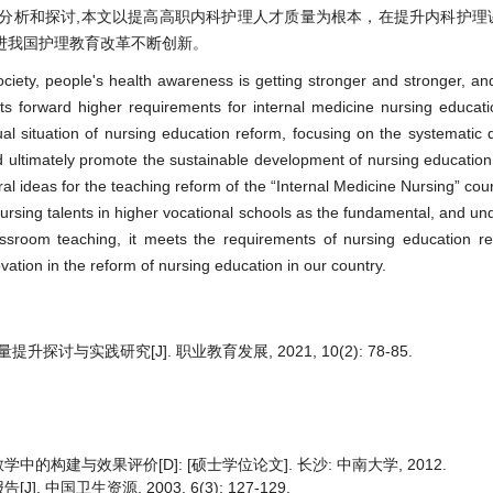
分析和探讨,本文以提高高职内科护理人才质量为根本，在提升内科护理
进我国护理教育改革不断创新。
ciety, people's health awareness is getting stronger and stronger, and
puts forward higher requirements for internal medicine nursing educat
ual situation of nursing education reform, focusing on the systematic
ultimately promote the sustainable development of nursing education 
l ideas for the teaching reform of the “Internal Medicine Nursing” cours
nursing talents in higher vocational schools as the fundamental, and un
assroom teaching, it meets the requirements of nursing education re
ation in the reform of nursing education in our country.
探讨与实践研究[J]. 职业教育发展, 2021, 10(2): 78-85.
构建与效果评价[D]: [硕士学位论文]. 长沙: 中南大学, 2012.
国卫生资源, 2003, 6(3): 127-129.