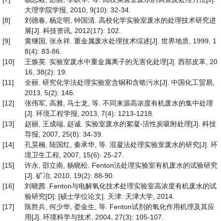
大理学院学报, 2010, 9(10): 32-34.
[8]
刘德春, 杨定明, 钟国清. 高校化学实验室废水的处理技术研究进
展[J]. 科技资讯, 2012(17): 102.
[9]
黄继国, 张永祥. 重金属废水处理技术综述[J]. 世界地质, 1999, 1
8(4): 83-86.
[10]
王焕英. 实验室废水中重金属离子的无害化处理[J]. 西部皮革, 20
16, 38(2): 19.
[11]
全丽. 研究化学法处理实验室含铜和含铬污水[J]. 中国化工贸易,
2013, 5(2): 146.
[12]
张伟军, 高雅, 马士龙, 等. 不同来源高浓度有机废水的集中处理
[J]. 环境工程学报, 2013, 7(4): 1213-1218.
[13]
赵丽, 王成端, 赵诚. 实验室废水的絮凝-活性炭吸附处理[J]. 科技
导报, 2007, 25(8): 34-39.
[14]
孔昊楠, 陆国红, 秦承华, 等. 混凝法处理实验室废水的研究[J]. 环
境卫生工程, 2007, 15(6): 25-27.
[15]
许永, 邵立南, 杨晓松. Fenton法处理实验室有机废水的试验研究
[J]. 矿冶, 2010, 19(2): 88-90.
[16]
刘晓茜. Fenton与电解氧化技术处理实验室高浓度有机废水的试
验研究[D]: [硕士学位论文]. 天津: 天津大学, 2014.
[17]
陈胜兵, 何少华, 娄金生, 等. Fenton试剂的氧化作用机理及其应
用[J]. 环境科学与技术, 2004, 27(3): 105-107.