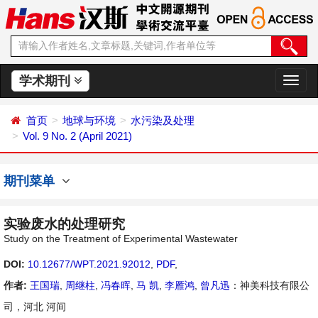
学术期刊
切
换
导
首页
地球与环境
水污染及处理
航
Vol. 9 No. 2 (April 2021)
期刊菜单
实验废水的处理研究
Study on the Treatment of Experimental Wastewater
DOI:
10.12677/WPT.2021.92012
,
PDF
,
作者:
王国瑞
,
周继柱
,
冯春晖
,
马 凯
,
李雁鸿
,
曾凡迅
：神美科技有限公
司，河北 河间