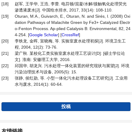
[18]
赵军, 王学华, 王浩, 李蕾. 电芬顿/混凝/水解/接触氧化处理荧光
渗透液废水[J]. 中国给水排水, 2017, 33(14): 108-110.
[19]
Oturan, M.A., Guivarch, E., Oturan, N. and Sirés, I. (2008) Oxi
dation Pathways of Malachite Green by Fe3+ Catalyzed Electr
o-Fenton Process. Ap-plied Catalysis B: Environmental, 82, 24
4-254. [
Google Scholar
] [
CrossRef
]
[20]
李铁龙, 金晖, 宣晓梅, 等. 实验室废水处理初探[J]. 环境卫生工
程, 2004, 12(2): 73-76.
[21]
梁广秋. 某校化工类实验室废水处理工艺设计[D]: [硕士学位论
文]. 淮南: 安徽理工大学, 2016.
[22]
邱国华, 胡龙兴. 污水处理一体化装置的研究现状与展望[J]. 环境
污染治理技术与设备, 2005(5): 15.
[23]
张静, 侯红勋, 等. 小型一体化污水处理设备工艺研究[J]. 工业用
水与废水, 2014(1): 60-64.
投稿
友情链接