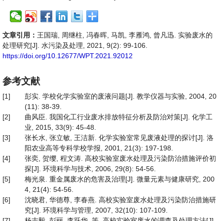
文章引用：
王国瑞, 周继柱, 冯春晖, 马凯, 李雁鸿, 曾凡迅. 实验废水的
处理研究[J]. 水污染及处理, 2021, 9(2): 99-106.
https://doi.org/10.12677/WPT.2021.92012
参考文献
[1]
彭实. 学校化学实验室的废液问题[J]. 教学仪器与实验, 2004, 20
(11): 38-39.
[2]
曲风臣. 我国化工行业废水排放特征分析及防治对策[J]. 化学工
业, 2015, 33(9): 45-48.
[3]
张长水, 张立敏, 王洁新. 化学实验室常见废液处理的探讨[J]. 洛
阳农业高等专科学校学报, 2001, 21(3): 197-198.
[4]
张奕, 贺缨, 程文涛. 高校实验室废水处理及污染防治措施评价初
探[J]. 环境科学与技术, 2006, 29(8): 54-56.
[5]
梅光泉. 重金属废水的危害及治理[J]. 微量元素与健康研究, 200
4, 21(4): 54-56.
[6]
沈晓君, 华德尊, 李春燕. 高校实验室废水处理及污染防治措施研
究[J]. 环境科学与管理, 2007, 32(10): 107-109.
[7]
杨志毅, 彭丽, 李跃华, 等. 高校实验室废水的调查及处理方法[J].