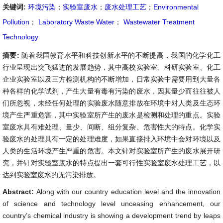
关键词:
环境污染
；
实验室废水
；
废水处理工艺
；
Environmental
Pollution
；
Laboratory Waste Water
；
Wastewater Treatment
Technology
摘要:
随着我国教育水平和科技创新水平的不断提高，我国的化学化工
行业呈现出突飞猛进的发展趋势，其中高校实验室、科研实验室、化工
企业实验室以及三方检测机构的不断增加，日常实验中需要用到大量各
种各样的化学试剂，产生大量有毒有污染的废水，因其量少而往往被人
们所忽视，未经任何处理的实验废水随意排放在环境中对人类及生态环
境产生严重危害，其中实验室所产生的废水是检测和处理的重点。实验
室废水具有难处理、量少、间断、组分复杂、危害性大的特点。化学实
验废水的处理具有一定的处理难度，如果直接排入环境中会对环境以及
人类的生活环境产生严重的危害。本文针对实验室所产生的废水展开研
究，并针对实验室废水的特点提出一套可行性实验室废水处理工艺，以
达到实验室废水的无污染排放。
Abstract:
Along with our country education level and the innovation
of science and technology level unceasing enhancement, our
country’s chemical industry is showing a development trend by leaps