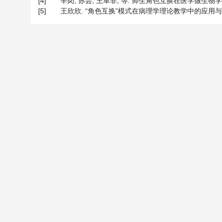
[4]
辛岗, 苏芸, 王革非, 等. 师生角色互换在医学微生物学教学中的
[5]
王欣欣. “角色互换”模式在病理学理论教学中的应用与探讨[J]. 