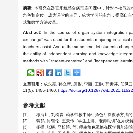
摘要:
本研究在器官系统整合病理实习课中，针对本校教改
角色和定位，成为课堂的主导，成为学习的主角，提高自主学
式和教学方法改革。
Abstract:
In the course of organ system integration pa
exchange” was used for the students majoring in clinical 
teachers assist. And at the same time, let students change
the ability of independent learning and knowledge integr
methods with “student-centered” and “independent learnin
文章引用：
成永霞, 孙立新, 颜彬, 李丽, 王翀, 郭素芬, 任
11(5): 1456-1460.
https://doi.org/10.12677/AE.2021.1152
参考文献
[1]
穆海川, 刘松青. 药学带教中师生角色互换教学方法的研究[J]. 
[2]
蒋鸫, 肖朝伦, 王景传. “学生主讲、老师助讲”在系统解剖学实验
[3]
杨拯, 张晓, 马松涛, 等. 师生角色互换在医学机能实验课教学