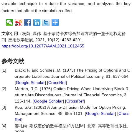
variable technique to reduce the variance, and analyzes the key
factors that affect the simulation effect.
文章引用：
杨芮, 温伟. 基于蒙特卡罗综合加速方法的一篮子期权定价
[J]. 应用数学进展, 2021, 10(12): 4283-4291.
https://doi.org/10.12677/AAM.2021.1012455
参考文献
[1]
Black, F. and Scholes, M. (1973) The Pricing of Options and C
orporate Liabilities. Journal of Political Economy, 81, 637-664.
[
Google Scholar
] [
CrossRef
]
[2]
Merton, R.C. (1976) Option Pricing When Underlying Stock R
eturns Are Discontinuous. Journal of Financial Economics, 3,
125-144. [
Google Scholar
] [
CrossRef
]
[3]
Kou, S.G. (2002) A Jump-Diffusion Model for Option Pricing.
Management Science, 48, 955-1101. [
Google Scholar
] [
Cross
Ref
]
[4]
姜礼尚. 期权定价的数学模型和方法[M]. 北京: 高等教育出版社,