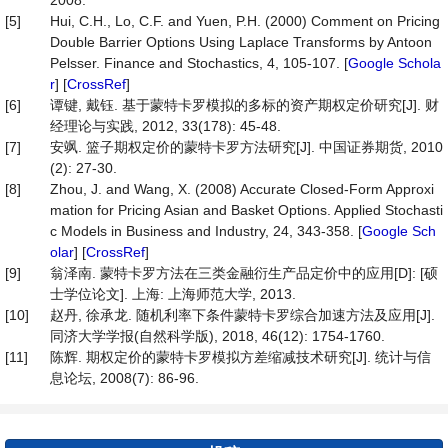
2008.
[5]
Hui, C.H., Lo, C.F. and Yuen, P.H. (2000) Comment on Pricing
Double Barrier Options Using Laplace Transforms by Antoon
Pelsser. Finance and Stochastics, 4, 105-107. [
Google Schola
r
] [
CrossRef
]
[6]
谭键, 戴钰. 基于蒙特卡罗模拟的多标的资产期权定价研究[J]. 财
经理论与实践, 2012, 33(178): 45-48.
[7]
安飒. 篮子期权定价的蒙特卡罗方法研究[J]. 中国证券期货, 2010
(2): 27-30.
[8]
Zhou, J. and Wang, X. (2008) Accurate Closed-Form Approxi
mation for Pricing Asian and Basket Options. Applied Stochasti
c Models in Business and Industry, 24, 343-358. [
Google Sch
olar
] [
CrossRef
]
[9]
翁泽南. 蒙特卡罗方法在三类金融衍生产品定价中的应用[D]: [硕
士学位论文]. 上海: 上海师范大学, 2013.
[10]
赵丹, 徐承龙. 随机利率下条件蒙特卡罗综合加速方法及应用[J].
同济大学学报(自然科学版), 2018, 46(12): 1754-1760.
[11]
陈辉. 期权定价的蒙特卡罗模拟方差缩减技术研究[J]. 统计与信
息论坛, 2008(7): 86-96.