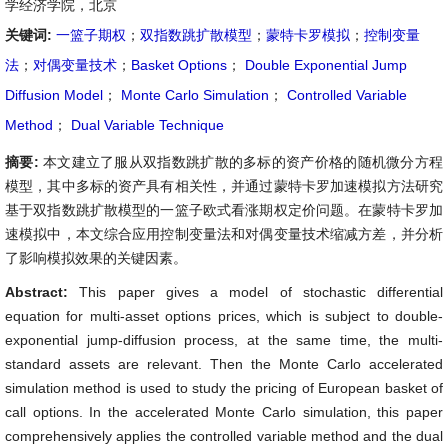
学经济学院，北京
关键词:
一篮子期权
；
双指数跳扩散模型
；
蒙特卡罗模拟
；
控制变量
法
；
对偶变量技术
；
Basket Options
；
Double Exponential Jump
Diffusion Model
；
Monte Carlo Simulation
；
Controlled Variable
Method
；
Dual Variable Technique
摘要:
本文建立了服从双指数跳扩散的多标的资产价格的随机微分方程
模型，其中多标的资产具有相关性，并通过蒙特卡罗加速模拟方法研究
基于双指数跳扩散模型的一篮子欧式看涨期权定价问题。在蒙特卡罗加
速模拟中，本文综合应用控制变量法和对偶变量技术缩减方差，并分析
了影响模拟效果的关键因素。
Abstract:
This paper gives a model of stochastic differential
equation for multi-asset options prices, which is subject to double-
exponential jump-diffusion process, at the same time, the multi-
standard assets are relevant. Then the Monte Carlo accelerated
simulation method is used to study the pricing of European basket of
call options. In the accelerated Monte Carlo simulation, this paper
comprehensively applies the controlled variable method and the dual