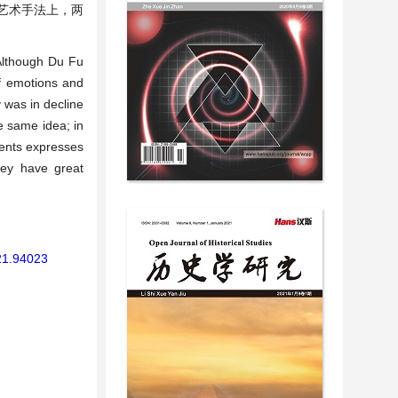
艺术手法上，两
Although Du Fu
of emotions and
 was in decline
e same idea; in
ments expresses
they have great
21.94023