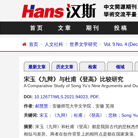
首 页
文 章
期 刊
投 稿
首页
人文社科
世界文学研究
Vol. 9 No. 4 (De
最新文章
历史文章
检索
领域
宋玉《九辩》与杜甫《登高》比较研究
A Comparative Study of Song Yu’s Nine Arguments and Du
DOI:
10.12677/WLS.2021.94023
,
PDF
,
作者:
郝慧慧
：安徽师范大学文学院，安徽 芜湖
关键词:
宋玉
；
《九辩》
；
杜甫
；
《登高》
；
悲秋
；
Song Yu
摘要:
宋玉《九辩》和杜甫《登高》都是我国古代的悲秋杰
相似与差异。两者在创作背景上的相同点是都在国家衰落