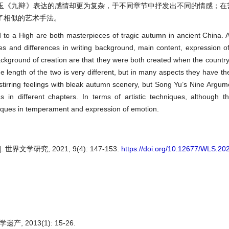
玉《九辩》表达的感情却更为复杂，于不同章节中抒发出不同的情感；在
了相似的艺术手法。
to a High are both masterpieces of tragic autumn in ancient China. 
ies and differences in writing background, main content, expression 
background of creation are that they were both created when the country
he length of the two is very different, but in many aspects they have th
stirring feelings with bleak autumn scenery, but Song Yu’s Nine Argu
s in different chapters. In terms of artistic techniques, although 
chniques in temperament and expression of emotion.
学研究, 2021, 9(4): 147-153.
https://doi.org/10.12677/WLS.20
 2013(1): 15-26.