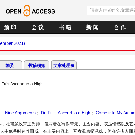
预 印
会 议
书 籍
新 闻
合 作
cember 2021)
编委
投稿须知
文章处理费
 Fu’s Ascend to a High
；
Nine Arguments
；
Du Fu
；
Ascend to a High
；
Come into My Autu
作，杜甫虽以宋玉为师，但两者在写作背景、主要内容、表达情感以及艺
、人生低谷时创作而成；在主要内容上，两者虽篇幅悬殊，但在许多方面