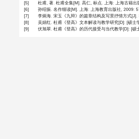
[5]
杜甫, 著. 杜甫全集[M]. 高仁, 标点. 上海: 上海古籍出版
[6]
孙绍振. 名作细读[M]. 上海: 上海教育出版社, 2009: 5
[7]
李炳海. 宋玉《九辩》的篇章结构及写景抒情方式[J]. 鞍山师范
[8]
吴娟红. 杜甫《登高》文本解读与教学研究[D]: [硕士学位
[9]
伏旭翠. 杜甫《登高》的历代接受与当代教学[D]: [硕士学