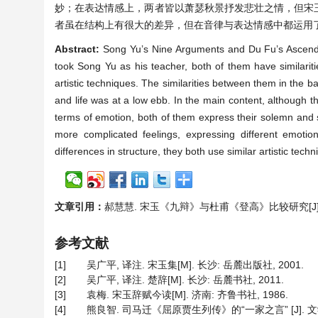
妙；在表达情感上，两者皆以萧瑟秋景抒发悲壮之情，但宋
者虽在结构上有很大的差异，但在音律与表达情感中都运用
Abstract:
Song Yu’s Nine Arguments and Du Fu’s Ascend 
took Song Yu as his teacher, both of them have similarit
artistic techniques. The similarities between them in the 
and life was at a low ebb. In the main content, although t
terms of emotion, both of them express their solemn and 
more complicated feelings, expressing different emotion
differences in structure, they both use similar artistic te
文章引用：
郝慧慧. 宋玉《九辩》与杜甫《登高》比较研究[J]. 世界文
参考文献
[1]
吴广平, 译注. 宋玉集[M]. 长沙: 岳麓出版社, 2001.
[2]
吴广平, 译注. 楚辞[M]. 长沙: 岳麓书社, 2011.
[3]
袁梅. 宋玉辞赋今读[M]. 济南: 齐鲁书社, 1986.
[4]
熊良智. 司马迁《屈原贾生列传》的“一家之言” [J]. 文学遗产,