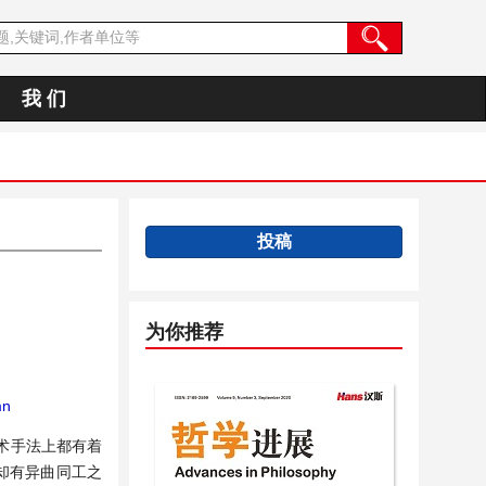
我 们
投稿
为你推荐
mn
术手法上都有着
却有异曲同工之