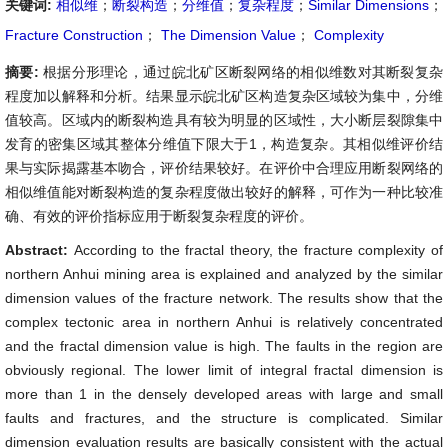
关键词:
相似维
；
断裂构造
；
分维值
；
复杂程度
；
Similar Dimensions
；
Fracture Construction
；
The Dimension Value
；
Complexity
摘要:
根据分形理论，通过皖北矿区断裂网络的相似维数对其断裂复杂
程度加以解释和分析。结果显示皖北矿区构造复杂区域较为集中，分维
值较高。区域内的断裂构造具有较为明显的区域性，大小断层裂隙集中
发育的密集区域其整体分维值下限大于1，构造复杂。其相似维评价结
果与实际揭露基本吻合，评价结果较好。在评价中合理应用断裂网络的
相似维值能对断裂构造的复杂程度做出较好的解释，可作为一种比较准
确、有效的评价指标应用于断裂复杂程度的评价。
Abstract:
According to the fractal theory, the fracture complexity of
northern Anhui mining area is explained and analyzed by the similar
dimension values of the fracture network. The results show that the
complex tectonic area in northern Anhui is relatively concentrated
and the fractal dimension value is high. The faults in the region are
obviously regional. The lower limit of integral fractal dimension is
more than 1 in the densely developed areas with large and small
faults and fractures, and the structure is complicated. Similar
dimension evaluation results are basically consistent with the actual