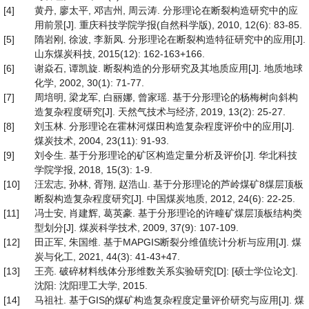
[4]
黄丹, 廖太平, 邓吉州, 周云涛. 分形理论在断裂构造研究中的应
用前景[J]. 重庆科技学院学报(自然科学版), 2010, 12(6): 83-85.
[5]
隋岩刚, 徐波, 李新凤. 分形理论在断裂构造特征研究中的应用[J].
山东煤炭科技, 2015(12): 162-163+166.
[6]
谢焱石, 谭凯旋. 断裂构造的分形研究及其地质应用[J]. 地质地球
化学, 2002, 30(1): 71-77.
[7]
周培明, 梁龙军, 白丽娜, 曾家瑶. 基于分形理论的杨梅树向斜构
造复杂程度研究[J]. 天然气技术与经济, 2019, 13(2): 25-27.
[8]
刘玉林. 分形理论在霍林河煤田构造复杂程度评价中的应用[J].
煤炭技术, 2004, 23(11): 91-93.
[9]
刘令生. 基于分形理论的矿区构造定量分析及评价[J]. 华北科技
学院学报, 2018, 15(3): 1-9.
[10]
汪宏志, 孙林, 胥翔, 赵浩山. 基于分形理论的芦岭煤矿8煤层顶板
断裂构造复杂程度研究[J]. 中国煤炭地质, 2012, 24(6): 22-25.
[11]
冯士安, 肖建辉, 葛英豪. 基于分形理论的许疃矿煤层顶板结构类
型划分[J]. 煤炭科学技术, 2009, 37(9): 107-109.
[12]
田正军, 朱国维. 基于MAPGIS断裂分维值统计分析与应用[J]. 煤
炭与化工, 2021, 44(3): 41-43+47.
[13]
王亮. 破碎材料线体分形维数关系实验研究[D]: [硕士学位论文].
沈阳: 沈阳理工大学, 2015.
[14]
马祖社. 基于GIS的煤矿构造复杂程度定量评价研究与应用[J]. 煤