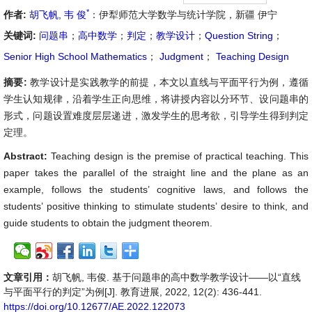
*
作者:
胡飞帆
,
韦 俊
：伊犁师范大学数学与统计学院，新疆 伊宁
关键词:
问题串
；
高中数学
；
判定
；
教学设计
；
Question String
；
Senior High School Mathematics
；
Judgment
；
Teaching Design
摘要:
教学设计是实践教学的前提，本文以直线与平面平行为例，遵循
学生认知规律，沿着学生正向思维，将讲授内容以分环节、设问题串的
形式，问题设置难度层层递进，激发学生的思考欲，引导学生得到判定
定理。
Abstract:
Teaching design is the premise of practical teaching. This
paper takes the parallel of the straight line and the plane as an
example, follows the students’ cognitive laws, and follows the
students’ positive thinking to stimulate students’ desire to think, and
guide students to obtain the judgment theorem.
文章引用：
胡飞帆, 韦俊. 基于问题串的高中数学教学设计——以“直线
与平面平行的判定”为例[J]. 教育进展, 2022, 12(2): 436-441.
https://doi.org/10.12677/AE.2022.122073